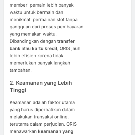
memberi pemain lebih banyak
waktu untuk bermain dan
menikmati permainan slot tanpa
gangguan dari proses pembayaran
yang memakan waktu.
Dibandingkan dengan
transfer
bank
atau
kartu kredit
, QRIS jauh
lebih efisien karena tidak
memerlukan banyak langkah
tambahan.
2.
Keamanan yang Lebih
Tinggi
Keamanan adalah faktor utama
yang harus diperhatikan dalam
melakukan transaksi online,
terutama dalam perjudian. QRIS
menawarkan
keamanan yang