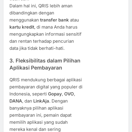
Dalam hal ini, QRIS lebih aman
dibandingkan dengan
menggunakan
transfer bank
atau
kartu kredit
, di mana Anda harus
mengungkapkan informasi sensitif
dan rentan terhadap pencurian
data jika tidak berhati-hati.
3.
Fleksibilitas dalam Pilihan
Aplikasi Pembayaran
QRIS mendukung berbagai aplikasi
pembayaran digital yang populer di
Indonesia, seperti
Gopay
,
OVO
,
DANA
, dan
LinkAja
. Dengan
banyaknya pilihan aplikasi
pembayaran ini, pemain dapat
memilih aplikasi yang sudah
mereka kenal dan sering