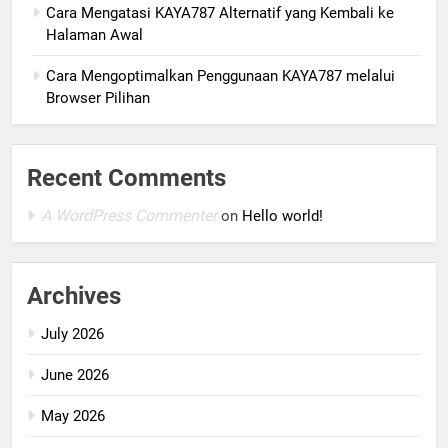
Cara Mengatasi KAYA787 Alternatif yang Kembali ke
Halaman Awal
Cara Mengoptimalkan Penggunaan KAYA787 melalui
Browser Pilihan
Recent Comments
A WordPress Commenter
on
Hello world!
Archives
July 2026
June 2026
May 2026