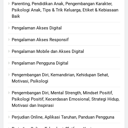
Parenting, Pendidikan Anak, Pengembangan Karakter,
Psikologi Anak, Tips & Trik Keluarga, Etiket & Kebiasaan
Baik
Pengalaman Akses Digital
Pengalaman Akses Responsif
Pengalaman Mobile dan Akses Digital
Pengalaman Pengguna Digital
Pengembangan Diri, Kemandirian, Kehidupan Sehat,
Motivasi, Psikologi
Pengembangan Diri, Mental Strength, Mindset Positif,
Psikologi Positif, Kecerdasan Emosional, Strategi Hidup,
Motivasi dan Inspirasi
Perjudian Online, Aplikasi Taruhan, Panduan Pengguna