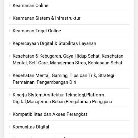
Keamanan Online
Keamanan Sistem & Infrastruktur
Keamanan Togel Online
Kepercayaan Digital & Stabilitas Layanan
Kesehatan & Kebugaran, Gaya Hidup Sehat, Kesehatan
Mental, Self-Care, Manajemen Stres, Kebiasaan Sehat
Kesehatan Mental, Gaming, Tips dan Trik, Strategi
Permainan, Pengembangan Diri
Kinerja Sistem,Arsitektur Teknologi,Platform
Digital,Manajemen Beban,Pengalaman Pengguna
Kompatibilitas dan Akses Perangkat
Komunitas Digital