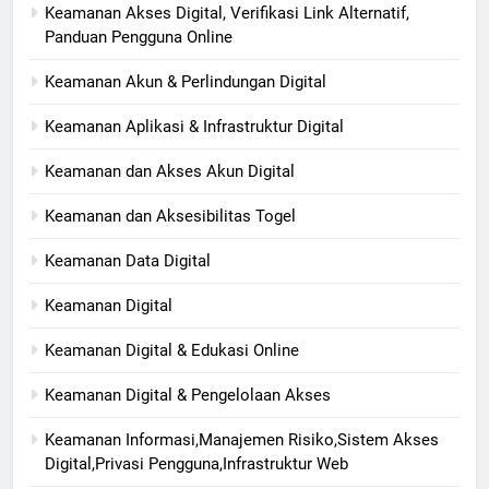
Keamanan Akses Digital, Verifikasi Link Alternatif,
Panduan Pengguna Online
Keamanan Akun & Perlindungan Digital
Keamanan Aplikasi & Infrastruktur Digital
Keamanan dan Akses Akun Digital
Keamanan dan Aksesibilitas Togel
Keamanan Data Digital
Keamanan Digital
Keamanan Digital & Edukasi Online
Keamanan Digital & Pengelolaan Akses
Keamanan Informasi,Manajemen Risiko,Sistem Akses
Digital,Privasi Pengguna,Infrastruktur Web