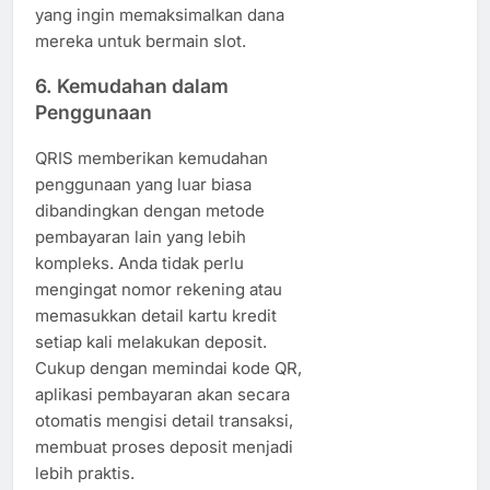
yang ingin memaksimalkan dana
mereka untuk bermain slot.
6.
Kemudahan dalam
Penggunaan
QRIS memberikan kemudahan
penggunaan yang luar biasa
dibandingkan dengan metode
pembayaran lain yang lebih
kompleks. Anda tidak perlu
mengingat nomor rekening atau
memasukkan detail kartu kredit
setiap kali melakukan deposit.
Cukup dengan memindai kode QR,
aplikasi pembayaran akan secara
otomatis mengisi detail transaksi,
membuat proses deposit menjadi
lebih praktis.