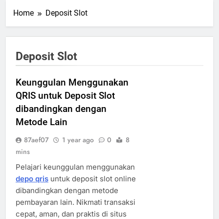
Home
Deposit Slot
Deposit Slot
Keunggulan Menggunakan
QRIS untuk Deposit Slot
dibandingkan dengan
Metode Lain
87aef07
1 year ago
0
8
mins
Pelajari keunggulan menggunakan
depo qris
untuk deposit slot online
dibandingkan dengan metode
pembayaran lain. Nikmati transaksi
cepat, aman, dan praktis di situs