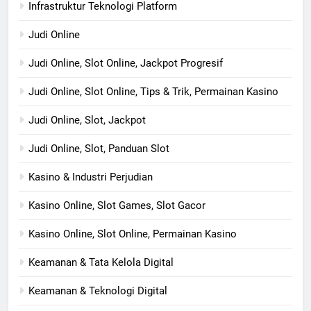
Infrastruktur Teknologi Platform
Judi Online
Judi Online, Slot Online, Jackpot Progresif
Judi Online, Slot Online, Tips & Trik, Permainan Kasino
Judi Online, Slot, Jackpot
Judi Online, Slot, Panduan Slot
Kasino & Industri Perjudian
Kasino Online, Slot Games, Slot Gacor
Kasino Online, Slot Online, Permainan Kasino
Keamanan & Tata Kelola Digital
Keamanan & Teknologi Digital