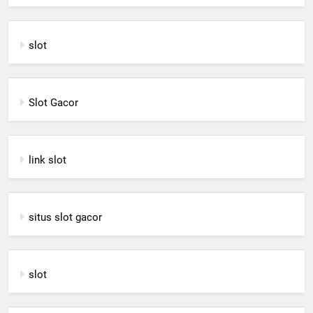
slot
Slot Gacor
link slot
situs slot gacor
slot