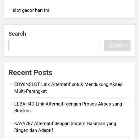
slot gacor hari ini
Search
SEARCH
Recent Posts
EDWINSLOT Link Alternatif untuk Mendukung Akses
Multi-Perangkat
LEBAH4D Link Alternatif dengan Proses Akses yang
Ringkas
KAYA787 Alternatif dengan Sistem Halaman yang
Ringan dan Adaptif