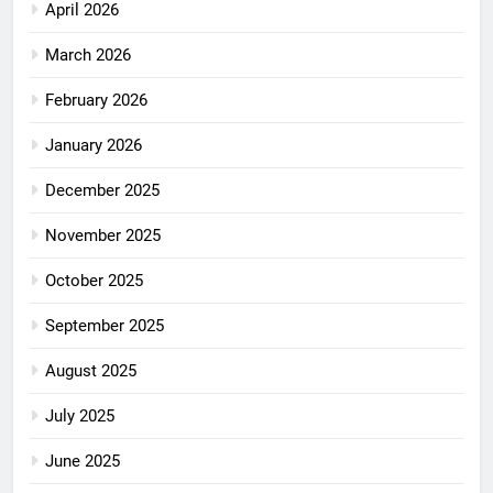
April 2026
March 2026
February 2026
January 2026
December 2025
November 2025
October 2025
September 2025
August 2025
July 2025
June 2025