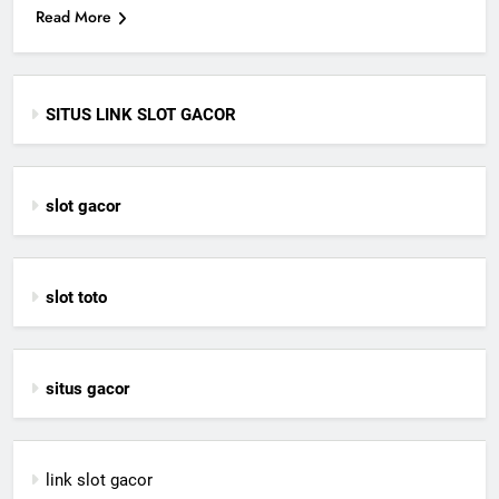
Read More
SITUS LINK SLOT GACOR
slot gacor
slot toto
situs gacor
link slot gacor