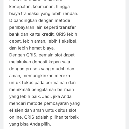
kecepatan, keamanan, hingga
biaya transaksi yang lebih rendah.
Dibandingkan dengan metode
pembayaran lain seperti
transfer
bank
dan
kartu kredit
, QRIS lebih
cepat, lebih aman, lebih fleksibel,
dan lebih hemat biaya.
Dengan QRIS, pemain slot dapat
melakukan deposit kapan saja
dengan proses yang mudah dan
aman, memungkinkan mereka
untuk fokus pada permainan dan
menikmati pengalaman bermain
yang lebih baik. Jadi, jika Anda
mencari metode pembayaran yang
efisien dan aman untuk situs slot
online, QRIS adalah pilihan terbaik
yang bisa Anda pilih.