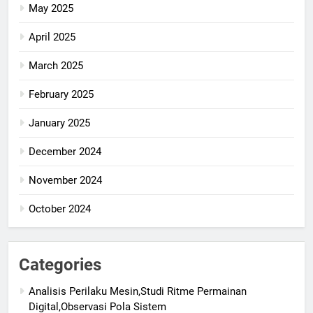
May 2025
April 2025
March 2025
February 2025
January 2025
December 2024
November 2024
October 2024
Categories
Analisis Perilaku Mesin,Studi Ritme Permainan
Digital,Observasi Pola Sistem