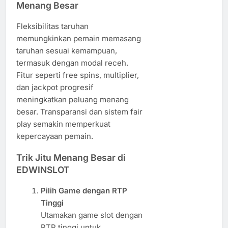
Menang Besar
Fleksibilitas taruhan
memungkinkan pemain memasang
taruhan sesuai kemampuan,
termasuk dengan modal receh.
Fitur seperti free spins, multiplier,
dan jackpot progresif
meningkatkan peluang menang
besar. Transparansi dan sistem fair
play semakin memperkuat
kepercayaan pemain.
Trik Jitu Menang Besar di
EDWINSLOT
Pilih Game dengan RTP
Tinggi
Utamakan game slot dengan
RTP tinggi untuk