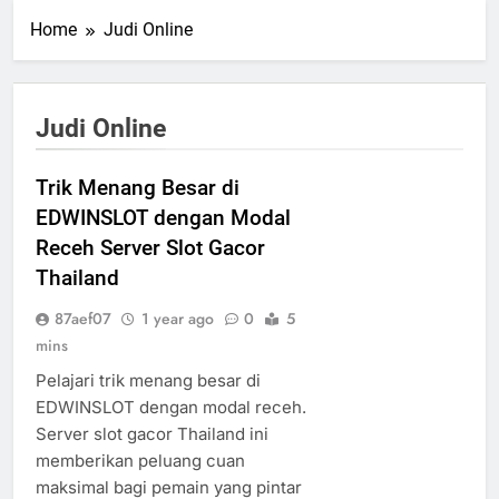
Home
Judi Online
Judi Online
Trik Menang Besar di
EDWINSLOT dengan Modal
Receh Server Slot Gacor
Thailand
87aef07
1 year ago
0
5
mins
Pelajari trik menang besar di
EDWINSLOT dengan modal receh.
Server slot gacor Thailand ini
memberikan peluang cuan
maksimal bagi pemain yang pintar