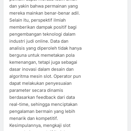
dan yakin bahwa permainan yang
mereka mainkan benar-benar adil.
Selain itu, perspektif ilmiah
memberikan dampak positif bagi
pengembangan teknologi dalam
industri judi online. Data dan
analisis yang diperoleh tidak hanya
berguna untuk memetakan pola
kemenangan, tetapi juga sebagai
dasar inovasi dalam desain dan
algoritma mesin slot. Operator pun
dapat melakukan penyesuaian
parameter secara dinamis
berdasarkan feedback dari data
real-time, sehingga menciptakan
pengalaman bermain yang lebih
menarik dan kompetitif.
Kesimpulannya, mengkaji slot