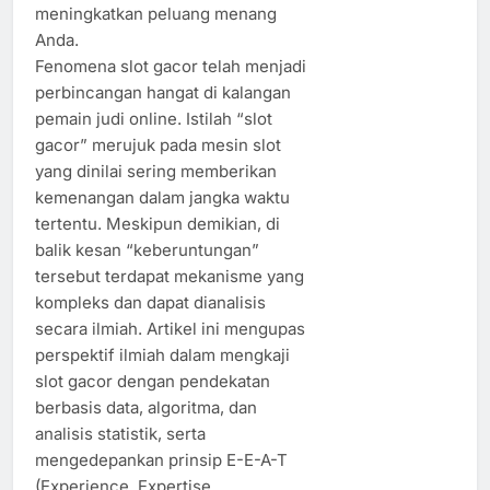
meningkatkan peluang menang
Anda.
Fenomena slot gacor telah menjadi
perbincangan hangat di kalangan
pemain judi online. Istilah “slot
gacor” merujuk pada mesin slot
yang dinilai sering memberikan
kemenangan dalam jangka waktu
tertentu. Meskipun demikian, di
balik kesan “keberuntungan”
tersebut terdapat mekanisme yang
kompleks dan dapat dianalisis
secara ilmiah. Artikel ini mengupas
perspektif ilmiah dalam mengkaji
slot gacor dengan pendekatan
berbasis data, algoritma, dan
analisis statistik, serta
mengedepankan prinsip E-E-A-T
(Experience, Expertise,