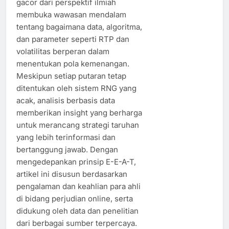
gacor dari perspektif ilmiah
membuka wawasan mendalam
tentang bagaimana data, algoritma,
dan parameter seperti RTP dan
volatilitas berperan dalam
menentukan pola kemenangan.
Meskipun setiap putaran tetap
ditentukan oleh sistem RNG yang
acak, analisis berbasis data
memberikan insight yang berharga
untuk merancang strategi taruhan
yang lebih terinformasi dan
bertanggung jawab. Dengan
mengedepankan prinsip E-E-A-T,
artikel ini disusun berdasarkan
pengalaman dan keahlian para ahli
di bidang perjudian online, serta
didukung oleh data dan penelitian
dari berbagai sumber terpercaya.