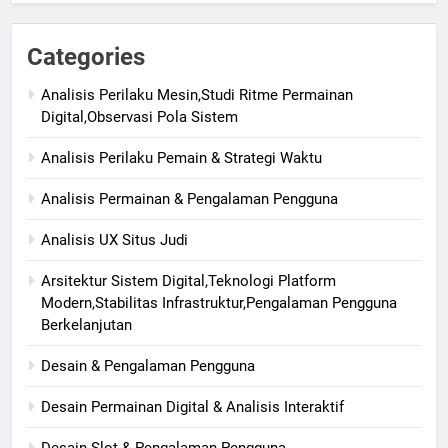
Categories
Analisis Perilaku Mesin,Studi Ritme Permainan
Digital,Observasi Pola Sistem
Analisis Perilaku Pemain & Strategi Waktu
Analisis Permainan & Pengalaman Pengguna
Analisis UX Situs Judi
Arsitektur Sistem Digital,Teknologi Platform
Modern,Stabilitas Infrastruktur,Pengalaman Pengguna
Berkelanjutan
Desain & Pengalaman Pengguna
Desain Permainan Digital & Analisis Interaktif
Desain Slot & Pengalaman Pengguna