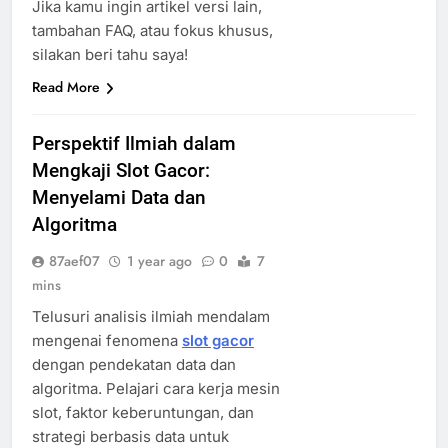
Jika kamu ingin artikel versi lain,
tambahan FAQ, atau fokus khusus,
silakan beri tahu saya!
Read More
Perspektif Ilmiah dalam
Mengkaji Slot Gacor:
Menyelami Data dan
Algoritma
87aef07
1 year ago
0
7
mins
Telusuri analisis ilmiah mendalam
mengenai fenomena
slot gacor
dengan pendekatan data dan
algoritma. Pelajari cara kerja mesin
slot, faktor keberuntungan, dan
strategi berbasis data untuk