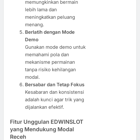
memungkinkan bermain
lebih lama dan
meningkatkan peluang
menang.
Berlatih dengan Mode
Demo
Gunakan mode demo untuk
memahami pola dan
mekanisme permainan
tanpa risiko kehilangan
modal.
Bersabar dan Tetap Fokus
Kesabaran dan konsistensi
adalah kunci agar trik yang
dijalankan efektif.
Fitur Unggulan EDWINSLOT
yang Mendukung Modal
Receh