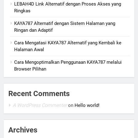
LEBAH4D Link Alternatif dengan Proses Akses yang
Ringkas
KAYA787 Alternatif dengan Sistem Halaman yang
Ringan dan Adaptif
Cara Mengatasi KAYA787 Alternatif yang Kembali ke
Halaman Awal
Cara Mengoptimalkan Penggunaan KAYA787 melalui
Browser Pilihan
Recent Comments
A WordPress Commenter
on
Hello world!
Archives