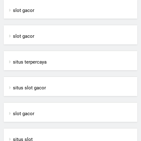
slot gacor
slot gacor
situs terpercaya
situs slot gacor
slot gacor
situs slot