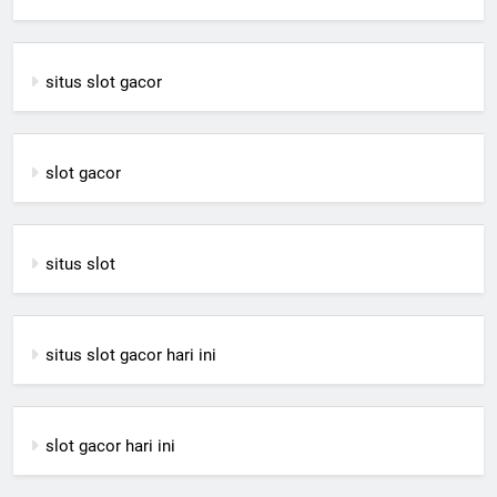
situs slot gacor
slot gacor
situs slot
situs slot gacor hari ini
slot gacor hari ini