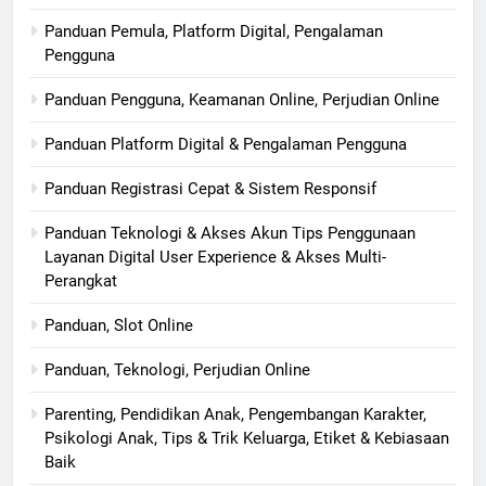
Panduan Pemula, Platform Digital, Pengalaman
Pengguna
Panduan Pengguna, Keamanan Online, Perjudian Online
Panduan Platform Digital & Pengalaman Pengguna
Panduan Registrasi Cepat & Sistem Responsif
Panduan Teknologi & Akses Akun Tips Penggunaan
Layanan Digital User Experience & Akses Multi-
Perangkat
Panduan, Slot Online
Panduan, Teknologi, Perjudian Online
Parenting, Pendidikan Anak, Pengembangan Karakter,
Psikologi Anak, Tips & Trik Keluarga, Etiket & Kebiasaan
Baik