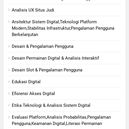
Analisis UX Situs Judi
Arsitektur Sistem Digital,Teknologi Platform
Modern,Stabilitas Infrastruktur,Pengalaman Pengguna
Berkelanjutan
Desain & Pengalaman Pengguna
Desain Permainan Digital & Analisis Interaktif
Desain Slot & Pengalaman Pengguna
Edukasi Digital
Efisiensi Akses Digital
Etika Teknologi & Analisis Sistem Digital
Evaluasi Platform,Analisis Probabilitas,Pengalaman
Pengguna,Keamanan Digital,Literasi Permainan