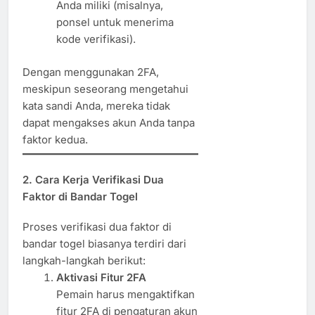
Anda miliki (misalnya,
ponsel untuk menerima
kode verifikasi).
Dengan menggunakan 2FA,
meskipun seseorang mengetahui
kata sandi Anda, mereka tidak
dapat mengakses akun Anda tanpa
faktor kedua.
2.
Cara Kerja Verifikasi Dua
Faktor di Bandar Togel
Proses verifikasi dua faktor di
bandar togel biasanya terdiri dari
langkah-langkah berikut:
Aktivasi Fitur 2FA
Pemain harus mengaktifkan
fitur 2FA di pengaturan akun