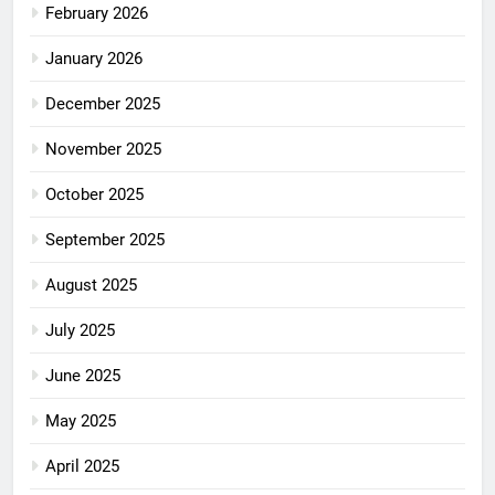
February 2026
January 2026
December 2025
November 2025
October 2025
September 2025
August 2025
July 2025
June 2025
May 2025
April 2025