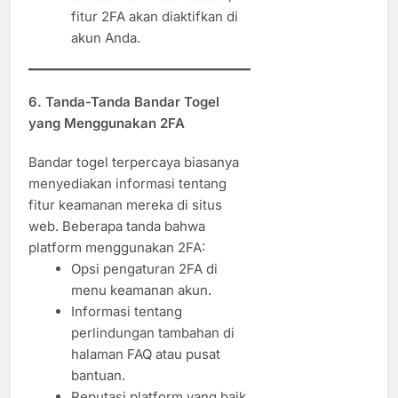
fitur 2FA akan diaktifkan di
akun Anda.
6.
Tanda-Tanda Bandar Togel
yang Menggunakan 2FA
Bandar togel terpercaya biasanya
menyediakan informasi tentang
fitur keamanan mereka di situs
web. Beberapa tanda bahwa
platform menggunakan 2FA:
Opsi pengaturan 2FA di
menu keamanan akun.
Informasi tentang
perlindungan tambahan di
halaman FAQ atau pusat
bantuan.
Reputasi platform yang baik