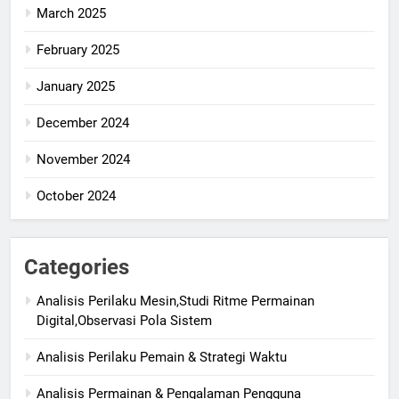
March 2025
February 2025
January 2025
December 2024
November 2024
October 2024
Categories
Analisis Perilaku Mesin,Studi Ritme Permainan
Digital,Observasi Pola Sistem
Analisis Perilaku Pemain & Strategi Waktu
Analisis Permainan & Pengalaman Pengguna