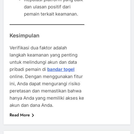
dan ulasan positif dari
pemain terkait keamanan.
Kesimpulan
Verifikasi dua faktor adalah
langkah keamanan yang penting
untuk melindungi akun dan data
pribadi pemain di
bandar togel
online. Dengan menggunakan fitur
ini, Anda dapat mengurangi risiko
peretasan dan memastikan bahwa
hanya Anda yang memiliki akses ke
akun dan dana Anda.
Read More