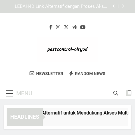
Skip
KAYA787 Alternatif dengan Sistem Halaman yang
to
Ringan dan Adaptif
content
Cara Mengatasi KAYA787 Alternatif yang Kembali
ke Halaman Awal
EDWINSLOT Link Alternatif untuk Mendukung
Akses Multi-Perangkat
LEBAH4D Link Alternatif dengan Proses Akses
yang Ringkas
KAYA787 Alternatif dengan Sistem Halaman yang
Ringan dan Adaptif
Pest Control Al
Pest Control Al Riyadh Memberikan
Cara Mengatasi KAYA787 Alternatif yang Kembali
NEWSLETTER
RANDOM NEWS
Riyadh
ke Halaman Awal
Layanan Pengendalian Hama Profesional
Untuk Melindungi Rumah Dan Bisnis Anda.
MENU
DWINSLOT Link Alternatif untuk Mendukung Akses Multi-Peran
HEADLINES
Weeks Ago