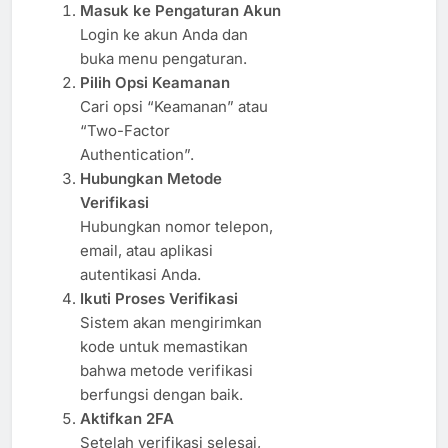
Masuk ke Pengaturan Akun
Login ke akun Anda dan
buka menu pengaturan.
Pilih Opsi Keamanan
Cari opsi “Keamanan” atau
“Two-Factor
Authentication”.
Hubungkan Metode
Verifikasi
Hubungkan nomor telepon,
email, atau aplikasi
autentikasi Anda.
Ikuti Proses Verifikasi
Sistem akan mengirimkan
kode untuk memastikan
bahwa metode verifikasi
berfungsi dengan baik.
Aktifkan 2FA
Setelah verifikasi selesai,