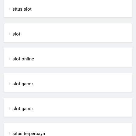
situs slot
slot
slot online
slot gacor
slot gacor
situs terpercaya