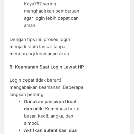
Kaya787 sering
menghadirkan pembaruan
agar login lebih cepat dan
aman.
Dengan tips ini, proses login
menjadi lebih lancar tanpa
mengurangi keamanan akun.
5. Keamanan Saat Login Lewat HP
Login cepat tidak berarti
mengabaikan keamanan. Beberapa
langkah penting:
Gunakan password kuat
dan unik:
Kombinasi huruf
besar, kecil, angka, dan
simbol.
Aktifkan autentikasi dua