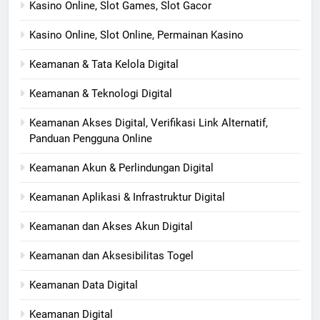
Kasino Online, Slot Games, Slot Gacor
Kasino Online, Slot Online, Permainan Kasino
Keamanan & Tata Kelola Digital
Keamanan & Teknologi Digital
Keamanan Akses Digital, Verifikasi Link Alternatif,
Panduan Pengguna Online
Keamanan Akun & Perlindungan Digital
Keamanan Aplikasi & Infrastruktur Digital
Keamanan dan Akses Akun Digital
Keamanan dan Aksesibilitas Togel
Keamanan Data Digital
Keamanan Digital