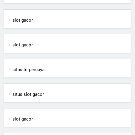
slot gacor
slot gacor
situs terpercaya
situs slot gacor
slot gacor