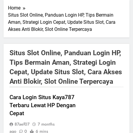
Home
Situs Slot Online, Panduan Login HP, Tips Bermain
Aman, Strategi Login Cepat, Update Situs Slot, Cara
Akses Anti Blokir, Slot Online Terpercaya
Situs Slot Online, Panduan Login HP,
Tips Bermain Aman, Strategi Login
Cepat, Update Situs Slot, Cara Akses
Anti Blokir, Slot Online Terpercaya
Cara Login Situs Kaya787
Terbaru Lewat HP Dengan
Cepat
87aef07
7 months
ago
0
6 mins