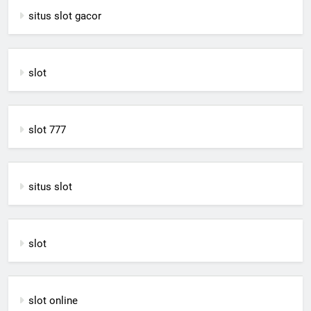
situs slot gacor
slot
slot 777
situs slot
slot
slot online