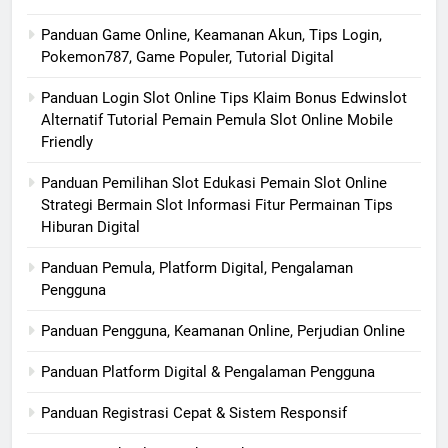
Panduan Game Online, Keamanan Akun, Tips Login,
Pokemon787, Game Populer, Tutorial Digital
Panduan Login Slot Online Tips Klaim Bonus Edwinslot
Alternatif Tutorial Pemain Pemula Slot Online Mobile
Friendly
Panduan Pemilihan Slot Edukasi Pemain Slot Online
Strategi Bermain Slot Informasi Fitur Permainan Tips
Hiburan Digital
Panduan Pemula, Platform Digital, Pengalaman
Pengguna
Panduan Pengguna, Keamanan Online, Perjudian Online
Panduan Platform Digital & Pengalaman Pengguna
Panduan Registrasi Cepat & Sistem Responsif