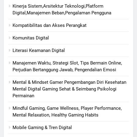
Kinerja Sistem,Arsitektur Teknologi,Platform
Digital,Manajemen Beban,Pengalaman Pengguna
Kompatibilitas dan Akses Perangkat
Komunitas Digital
Literasi Keamanan Digital
Manajemen Waktu, Strategi Slot, Tips Bermain Online,
Perjudian Bertanggung Jawab, Pengendalian Emosi
Mental & Mindset Gamer Pengembangan Diri Kesehatan
Mental Digital Gaming Sehat & Seimbang Psikologi
Permainan
Mindful Gaming, Game Wellness, Player Performance,
Mental Relaxation, Healthy Gaming Habits
Mobile Gaming & Tren Digital