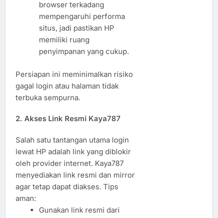
browser terkadang
mempengaruhi performa
situs, jadi pastikan HP
memiliki ruang
penyimpanan yang cukup.
Persiapan ini meminimalkan risiko
gagal login atau halaman tidak
terbuka sempurna.
2. Akses Link Resmi Kaya787
Salah satu tantangan utama login
lewat HP adalah link yang diblokir
oleh provider internet. Kaya787
menyediakan link resmi dan mirror
agar tetap dapat diakses. Tips
aman:
Gunakan link resmi dari