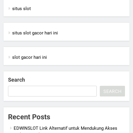
situs slot
situs slot gacor hari ini
slot gacor hari ini
Search
SEARCH
Recent Posts
EDWINSLOT Link Alternatif untuk Mendukung Akses