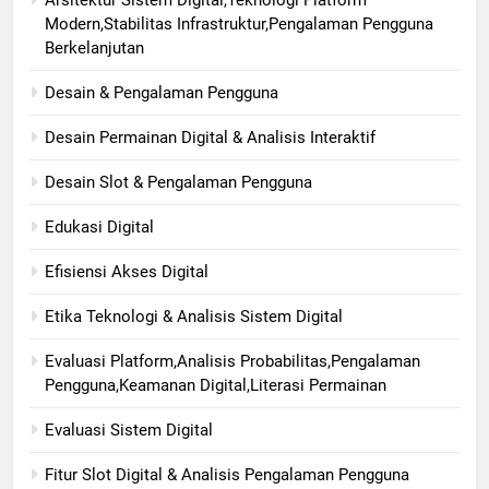
Arsitektur Sistem Digital,Teknologi Platform
Modern,Stabilitas Infrastruktur,Pengalaman Pengguna
Berkelanjutan
Desain & Pengalaman Pengguna
Desain Permainan Digital & Analisis Interaktif
Desain Slot & Pengalaman Pengguna
Edukasi Digital
Efisiensi Akses Digital
Etika Teknologi & Analisis Sistem Digital
Evaluasi Platform,Analisis Probabilitas,Pengalaman
Pengguna,Keamanan Digital,Literasi Permainan
Evaluasi Sistem Digital
Fitur Slot Digital & Analisis Pengalaman Pengguna