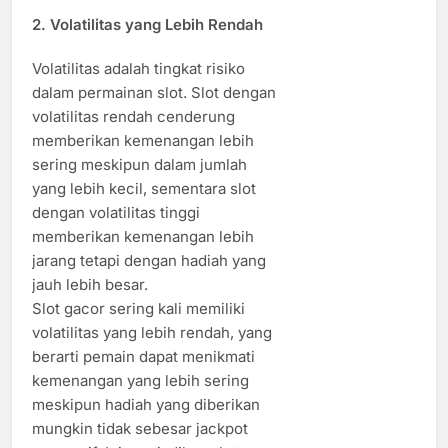
2.
Volatilitas yang Lebih Rendah
Volatilitas adalah tingkat risiko
dalam permainan slot. Slot dengan
volatilitas rendah cenderung
memberikan kemenangan lebih
sering meskipun dalam jumlah
yang lebih kecil, sementara slot
dengan volatilitas tinggi
memberikan kemenangan lebih
jarang tetapi dengan hadiah yang
jauh lebih besar.
Slot gacor sering kali memiliki
volatilitas yang lebih rendah, yang
berarti pemain dapat menikmati
kemenangan yang lebih sering
meskipun hadiah yang diberikan
mungkin tidak sebesar jackpot