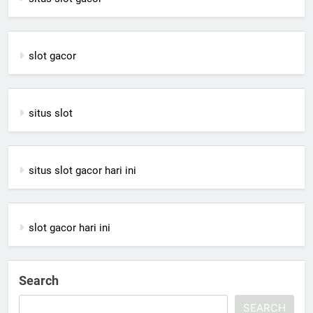
slot gacor
situs slot
situs slot gacor hari ini
slot gacor hari ini
Search
SEARCH