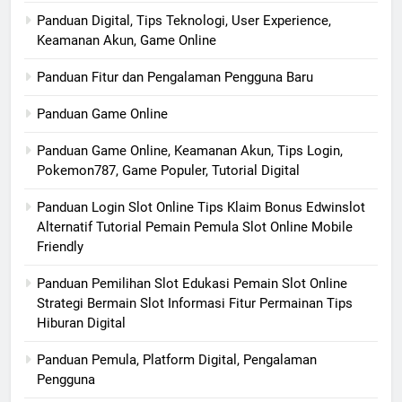
Panduan Digital, Tips Teknologi, User Experience,
Keamanan Akun, Game Online
Panduan Fitur dan Pengalaman Pengguna Baru
Panduan Game Online
Panduan Game Online, Keamanan Akun, Tips Login,
Pokemon787, Game Populer, Tutorial Digital
Panduan Login Slot Online Tips Klaim Bonus Edwinslot
Alternatif Tutorial Pemain Pemula Slot Online Mobile
Friendly
Panduan Pemilihan Slot Edukasi Pemain Slot Online
Strategi Bermain Slot Informasi Fitur Permainan Tips
Hiburan Digital
Panduan Pemula, Platform Digital, Pengalaman
Pengguna