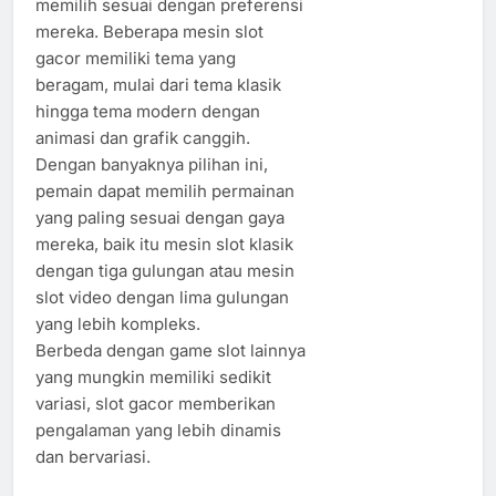
memilih sesuai dengan preferensi
mereka. Beberapa mesin slot
gacor memiliki tema yang
beragam, mulai dari tema klasik
hingga tema modern dengan
animasi dan grafik canggih.
Dengan banyaknya pilihan ini,
pemain dapat memilih permainan
yang paling sesuai dengan gaya
mereka, baik itu mesin slot klasik
dengan tiga gulungan atau mesin
slot video dengan lima gulungan
yang lebih kompleks.
Berbeda dengan game slot lainnya
yang mungkin memiliki sedikit
variasi, slot gacor memberikan
pengalaman yang lebih dinamis
dan bervariasi.