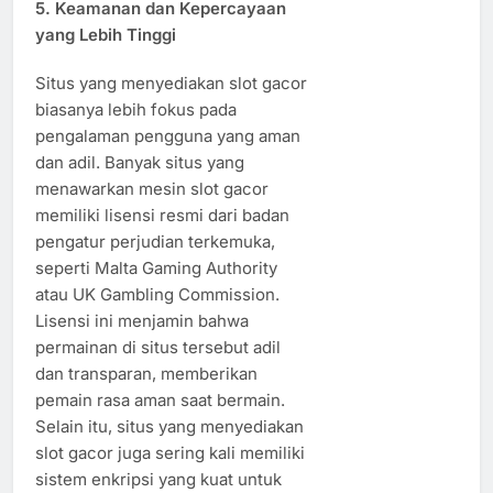
5.
Keamanan dan Kepercayaan
yang Lebih Tinggi
Situs yang menyediakan slot gacor
biasanya lebih fokus pada
pengalaman pengguna yang aman
dan adil. Banyak situs yang
menawarkan mesin slot gacor
memiliki lisensi resmi dari badan
pengatur perjudian terkemuka,
seperti Malta Gaming Authority
atau UK Gambling Commission.
Lisensi ini menjamin bahwa
permainan di situs tersebut adil
dan transparan, memberikan
pemain rasa aman saat bermain.
Selain itu, situs yang menyediakan
slot gacor juga sering kali memiliki
sistem enkripsi yang kuat untuk