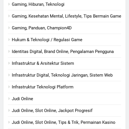
Gaming, Hiburan, Teknologi
Gaming, Kesehatan Mental, Lifestyle, Tips Bermain Game
Gaming, Panduan, Champion4D
Hukum & Teknologi / Regulasi Game
Identitas Digital, Brand Online, Pengalaman Pengguna
Infrastruktur & Arsitektur Sistem
Infrastruktur Digital, Teknologi Jaringan, Sistem Web
Infrastruktur Teknologi Platform
Judi Online
Judi Online, Slot Online, Jackpot Progresif
Judi Online, Slot Online, Tips & Trik, Permainan Kasino