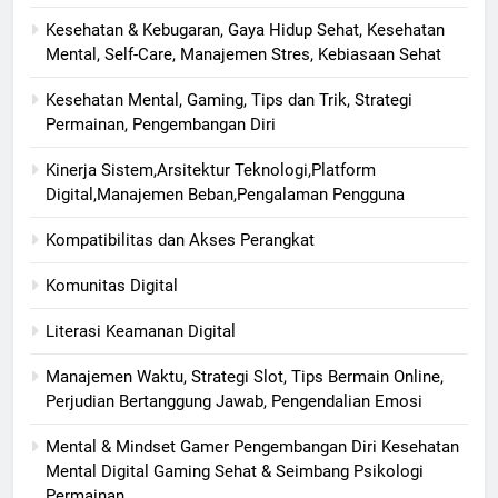
Kesehatan & Kebugaran, Gaya Hidup Sehat, Kesehatan
Mental, Self-Care, Manajemen Stres, Kebiasaan Sehat
Kesehatan Mental, Gaming, Tips dan Trik, Strategi
Permainan, Pengembangan Diri
Kinerja Sistem,Arsitektur Teknologi,Platform
Digital,Manajemen Beban,Pengalaman Pengguna
Kompatibilitas dan Akses Perangkat
Komunitas Digital
Literasi Keamanan Digital
Manajemen Waktu, Strategi Slot, Tips Bermain Online,
Perjudian Bertanggung Jawab, Pengendalian Emosi
Mental & Mindset Gamer Pengembangan Diri Kesehatan
Mental Digital Gaming Sehat & Seimbang Psikologi
Permainan