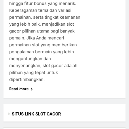
hingga fitur bonus yang menarik.
Keberagaman tema dan variasi
permainan, serta tingkat keamanan
yang lebih baik, menjadikan slot
gacor pilihan utama bagi banyak
pemain. Jika Anda mencari
permainan slot yang memberikan
pengalaman bermain yang lebih
menguntungkan dan
menyenangkan, slot gacor adalah
pilihan yang tepat untuk
dipertimbangkan.
Read More
SITUS LINK SLOT GACOR