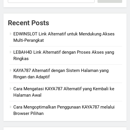
Recent Posts
EDWINSLOT Link Alternatif untuk Mendukung Akses
Multi-Perangkat
LEBAH4D Link Alternatif dengan Proses Akses yang
Ringkas
KAYA787 Alternatif dengan Sistem Halaman yang
Ringan dan Adaptif
Cara Mengatasi KAYA787 Alternatif yang Kembali ke
Halaman Awal
Cara Mengoptimalkan Penggunaan KAYA787 melalui
Browser Pilihan