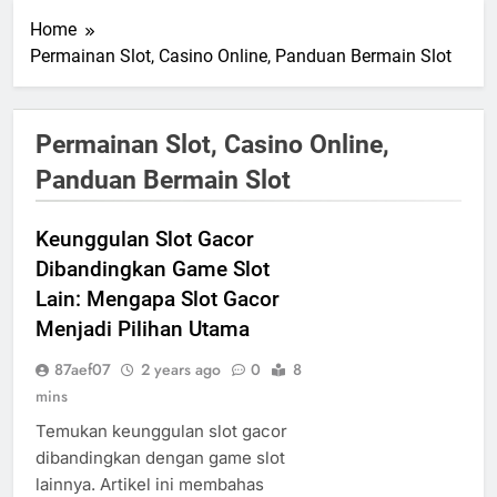
Home
Permainan Slot, Casino Online, Panduan Bermain Slot
Permainan Slot, Casino Online,
Panduan Bermain Slot
Keunggulan Slot Gacor
Dibandingkan Game Slot
Lain: Mengapa Slot Gacor
Menjadi Pilihan Utama
87aef07
2 years ago
0
8
mins
Temukan keunggulan slot gacor
dibandingkan dengan game slot
lainnya. Artikel ini membahas