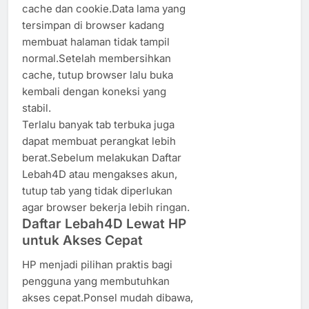
cache dan cookie.Data lama yang
tersimpan di browser kadang
membuat halaman tidak tampil
normal.Setelah membersihkan
cache, tutup browser lalu buka
kembali dengan koneksi yang
stabil.
Terlalu banyak tab terbuka juga
dapat membuat perangkat lebih
berat.Sebelum melakukan Daftar
Lebah4D atau mengakses akun,
tutup tab yang tidak diperlukan
agar browser bekerja lebih ringan.
Daftar Lebah4D Lewat HP
untuk Akses Cepat
HP menjadi pilihan praktis bagi
pengguna yang membutuhkan
akses cepat.Ponsel mudah dibawa,