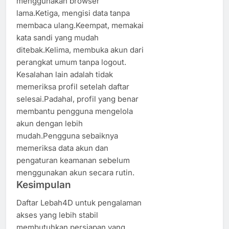
menggunakan browser
lama.Ketiga, mengisi data tanpa
membaca ulang.Keempat, memakai
kata sandi yang mudah
ditebak.Kelima, membuka akun dari
perangkat umum tanpa logout.
Kesalahan lain adalah tidak
memeriksa profil setelah daftar
selesai.Padahal, profil yang benar
membantu pengguna mengelola
akun dengan lebih
mudah.Pengguna sebaiknya
memeriksa data akun dan
pengaturan keamanan sebelum
menggunakan akun secara rutin.
Kesimpulan
Daftar Lebah4D untuk pengalaman
akses yang lebih stabil
membutuhkan persiapan yang