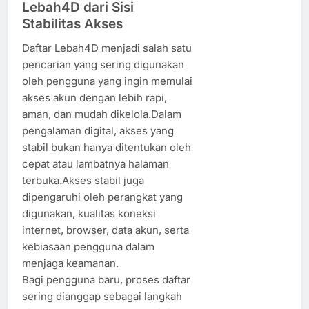
Lebah4D dari Sisi
Stabilitas Akses
Daftar Lebah4D menjadi salah satu
pencarian yang sering digunakan
oleh pengguna yang ingin memulai
akses akun dengan lebih rapi,
aman, dan mudah dikelola.Dalam
pengalaman digital, akses yang
stabil bukan hanya ditentukan oleh
cepat atau lambatnya halaman
terbuka.Akses stabil juga
dipengaruhi oleh perangkat yang
digunakan, kualitas koneksi
internet, browser, data akun, serta
kebiasaan pengguna dalam
menjaga keamanan.
Bagi pengguna baru, proses daftar
sering dianggap sebagai langkah