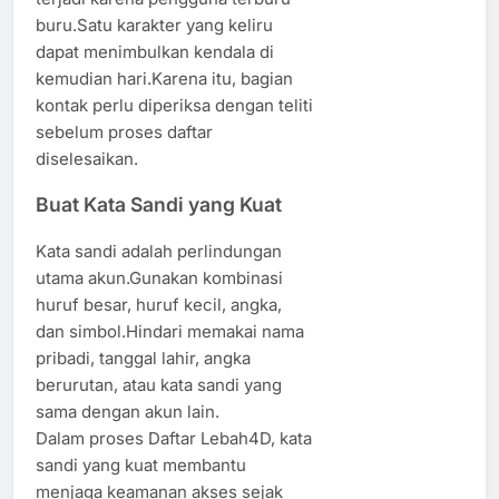
buru.Satu karakter yang keliru
dapat menimbulkan kendala di
kemudian hari.Karena itu, bagian
kontak perlu diperiksa dengan teliti
sebelum proses daftar
diselesaikan.
Buat Kata Sandi yang Kuat
Kata sandi adalah perlindungan
utama akun.Gunakan kombinasi
huruf besar, huruf kecil, angka,
dan simbol.Hindari memakai nama
pribadi, tanggal lahir, angka
berurutan, atau kata sandi yang
sama dengan akun lain.
Dalam proses Daftar Lebah4D, kata
sandi yang kuat membantu
menjaga keamanan akses sejak