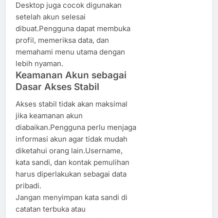
Desktop juga cocok digunakan
setelah akun selesai
dibuat.Pengguna dapat membuka
profil, memeriksa data, dan
memahami menu utama dengan
lebih nyaman.
Keamanan Akun sebagai
Dasar Akses Stabil
Akses stabil tidak akan maksimal
jika keamanan akun
diabaikan.Pengguna perlu menjaga
informasi akun agar tidak mudah
diketahui orang lain.Username,
kata sandi, dan kontak pemulihan
harus diperlakukan sebagai data
pribadi.
Jangan menyimpan kata sandi di
catatan terbuka atau