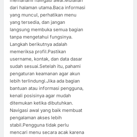
memahami navigasi awal.Mulailah
dari halaman utama.Baca informasi
yang muncul, perhatikan menu
yang tersedia, dan jangan
langsung membuka semua bagian
tanpa mengetahui fungsinya.
Langkah berikutnya adalah
memeriksa profil.Pastikan
username, kontak, dan data dasar
sudah sesuai.Setelah itu, pahami
pengaturan keamanan agar akun
lebih terlindungi.Jika ada bagian
bantuan atau informasi pengguna,
kenali posisinya agar mudah
ditemukan ketika dibutuhkan.
Navigasi awal yang baik membuat
pengalaman akses lebih
stabil.Pengguna tidak perlu
mencari menu secara acak karena