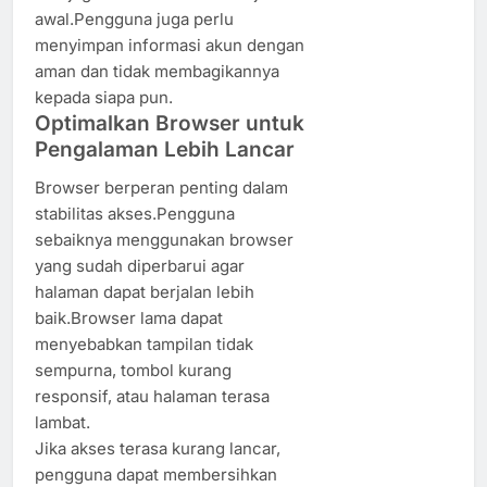
awal.Pengguna juga perlu
menyimpan informasi akun dengan
aman dan tidak membagikannya
kepada siapa pun.
Optimalkan Browser untuk
Pengalaman Lebih Lancar
Browser berperan penting dalam
stabilitas akses.Pengguna
sebaiknya menggunakan browser
yang sudah diperbarui agar
halaman dapat berjalan lebih
baik.Browser lama dapat
menyebabkan tampilan tidak
sempurna, tombol kurang
responsif, atau halaman terasa
lambat.
Jika akses terasa kurang lancar,
pengguna dapat membersihkan