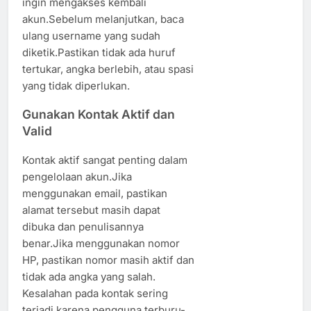
ingin mengakses kembali
akun.Sebelum melanjutkan, baca
ulang username yang sudah
diketik.Pastikan tidak ada huruf
tertukar, angka berlebih, atau spasi
yang tidak diperlukan.
Gunakan Kontak Aktif dan
Valid
Kontak aktif sangat penting dalam
pengelolaan akun.Jika
menggunakan email, pastikan
alamat tersebut masih dapat
dibuka dan penulisannya
benar.Jika menggunakan nomor
HP, pastikan nomor masih aktif dan
tidak ada angka yang salah.
Kesalahan pada kontak sering
terjadi karena pengguna terburu-