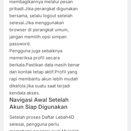
membagikannya melalui pesan
pribadi.Jika perangkat digunakan
bersama, selalu logout setelah
selesai.Jika menggunakan
browser di perangkat umum,
jangan memilih opsi simpan
password.
Pengguna juga sebaiknya
memeriksa profil secara
berkala.Pastikan data masih benar
dan kontak tetap aktif.Profil yang
rapi membantu akun lebih mudah
dikelola jika suatu saat terjadi
kendala akses.
Navigasi Awal Setelah
Akun Siap Digunakan
Setelah proses Daftar Lebah4D
selesai, pengguna perlu