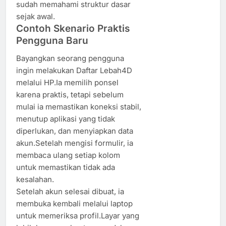
sudah memahami struktur dasar
sejak awal.
Contoh Skenario Praktis
Pengguna Baru
Bayangkan seorang pengguna
ingin melakukan Daftar Lebah4D
melalui HP.Ia memilih ponsel
karena praktis, tetapi sebelum
mulai ia memastikan koneksi stabil,
menutup aplikasi yang tidak
diperlukan, dan menyiapkan data
akun.Setelah mengisi formulir, ia
membaca ulang setiap kolom
untuk memastikan tidak ada
kesalahan.
Setelah akun selesai dibuat, ia
membuka kembali melalui laptop
untuk memeriksa profil.Layar yang