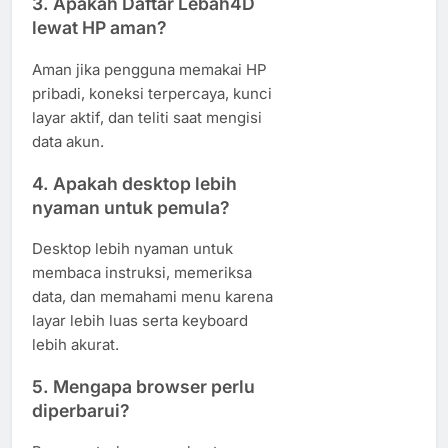
3. Apakah Daftar Lebah4D
lewat HP aman?
Aman jika pengguna memakai HP
pribadi, koneksi terpercaya, kunci
layar aktif, dan teliti saat mengisi
data akun.
4. Apakah desktop lebih
nyaman untuk pemula?
Desktop lebih nyaman untuk
membaca instruksi, memeriksa
data, dan memahami menu karena
layar lebih luas serta keyboard
lebih akurat.
5. Mengapa browser perlu
diperbarui?