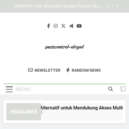
Skip
KAYA787 Alternatif dengan Sistem Halaman yang
to
Ringan dan Adaptif
content
Cara Mengatasi KAYA787 Alternatif yang Kembali
ke Halaman Awal
EDWINSLOT Link Alternatif untuk Mendukung
Akses Multi-Perangkat
LEBAH4D Link Alternatif dengan Proses Akses
yang Ringkas
KAYA787 Alternatif dengan Sistem Halaman yang
Ringan dan Adaptif
Pest Control Al
Pest Control Al Riyadh Memberikan
Cara Mengatasi KAYA787 Alternatif yang Kembali
NEWSLETTER
RANDOM NEWS
Riyadh
ke Halaman Awal
Layanan Pengendalian Hama Profesional
Untuk Melindungi Rumah Dan Bisnis Anda.
MENU
WINSLOT Link Alternatif untuk Mendukung Akses Multi-Peran
HEADLINES
Weeks Ago