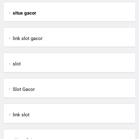
situs gacor
link slot gacor
slot
Slot Gacor
link slot