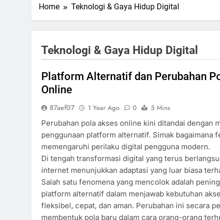
Home
Teknologi & Gaya Hidup Digital
Teknologi & Gaya Hidup Digital
Platform Alternatif dan Perubahan P
Online
87aef07
1 Year Ago
0
5 Mins
Perubahan pola akses online kini ditandai dengan 
penggunaan platform alternatif. Simak bagaimana 
memengaruhi perilaku digital pengguna modern.
Di tengah transformasi digital yang terus berlang
internet menunjukkan adaptasi yang luar biasa ter
Salah satu fenomena yang mencolok adalah penin
platform alternatif dalam menjawab kebutuhan akse
fleksibel, cepat, dan aman. Perubahan ini secara pe
membentuk pola baru dalam cara orang-orang terh