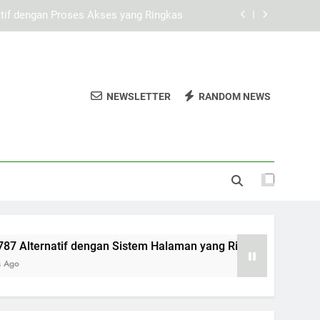
tif dengan Proses Akses yang Ringkas
stem Halaman yang Ringan dan Adaptif
ernatif yang Kembali ke Halaman Awal
NEWSLETTER
RANDOM NEWS
ntuk Mendukung Akses Multi-Perangkat
tif dengan Proses Akses yang Ringkas
onal Untuk Melindungi Rumah Dan Bisnis Anda.
stem Halaman yang Ringan dan Adaptif
ernatif yang Kembali ke Halaman Awal
if dengan Sistem Halaman yang Ringan dan Adaptif
Car
3 W