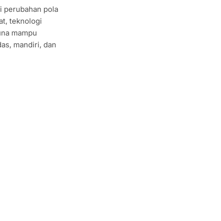
ri perubahan pola
t, teknologi
guna mampu
as, mandiri, dan