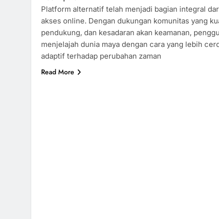
Platform alternatif telah menjadi bagian integral da
akses online. Dengan dukungan komunitas yang kua
pendukung, dan kesadaran akan keamanan, peng
menjelajah dunia maya dengan cara yang lebih cerd
adaptif terhadap perubahan zaman
Read More