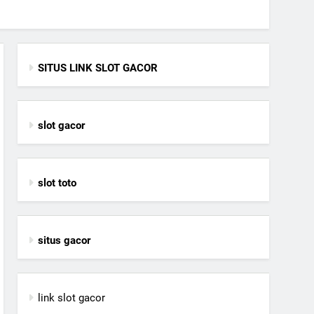
SITUS LINK SLOT GACOR
slot gacor
slot toto
situs gacor
link slot gacor