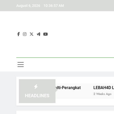
Skip
August 6, 2026
10:36:58 AM
to
content
Pes
Pest Cont
endukung Akses Multi-Perangkat
LEBAH4D Link Alternat
2 Weeks Ago
HEADLINES