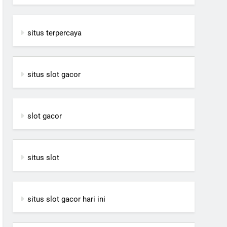
situs terpercaya
situs slot gacor
slot gacor
situs slot
situs slot gacor hari ini