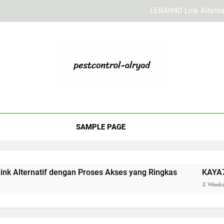
LEBAH4D Link Alterna
KAYA787 Alternatif dengan Si
Cara Mengatasi KAYA787 Alt
EDWINSLOT Link Alternatif u
t Control Al Riyadh
LEBAH4D Link Alterna
rol Al Riyadh Memberikan Layanan Pengendalian Hama Profesi
KAYA787 Alternatif dengan Si
SAMPLE PAGE
Cara Mengatasi KAYA787 Alt
if dengan Proses Akses yang Ringkas
KAYA787 Alternat
3 Weeks Ago