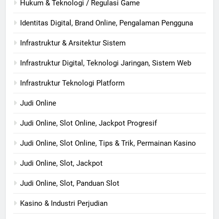
Hukum & Teknologi / Regulasi Game
Identitas Digital, Brand Online, Pengalaman Pengguna
Infrastruktur & Arsitektur Sistem
Infrastruktur Digital, Teknologi Jaringan, Sistem Web
Infrastruktur Teknologi Platform
Judi Online
Judi Online, Slot Online, Jackpot Progresif
Judi Online, Slot Online, Tips & Trik, Permainan Kasino
Judi Online, Slot, Jackpot
Judi Online, Slot, Panduan Slot
Kasino & Industri Perjudian