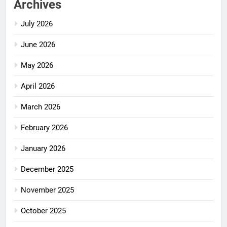
Archives
July 2026
June 2026
May 2026
April 2026
March 2026
February 2026
January 2026
December 2025
November 2025
October 2025