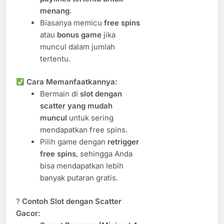
menang
.
Biasanya memicu
free spins
atau
bonus game
jika
muncul dalam jumlah
tertentu.
Cara Memanfaatkannya:
Bermain di
slot dengan
scatter yang mudah
muncul
untuk sering
mendapatkan free spins.
Pilih game dengan
retrigger
free spins
, sehingga Anda
bisa mendapatkan lebih
banyak putaran gratis.
?
Contoh Slot dengan Scatter
Gacor: