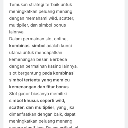
Temukan strategi terbaik untuk
meningkatkan peluang menang
dengan memahami wild, scatter,
multiplier, dan simbol bonus
lainnya.
Dalam permainan slot online,
kombinasi simbol
adalah kunci
utama untuk mendapatkan
kemenangan besar. Berbeda
dengan permainan kasino lainnya,
slot bergantung pada
kombinasi
simbol tertentu yang memicu
kemenangan dan fitur bonus
.
Slot gacor biasanya memiliki
simbol khusus seperti wild,
scatter, dan multiplier
, yang jika
dimanfaatkan dengan baik, dapat
meningkatkan peluang menang
secara signifikan. Dalam artikel ini,