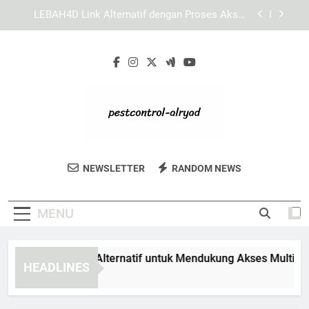
Skip
KAYA787 Alternatif dengan Sistem Halaman yang
to
Ringan dan Adaptif
content
Cara Mengatasi KAYA787 Alternatif yang Kembali
ke Halaman Awal
EDWINSLOT Link Alternatif untuk Mendukung
Akses Multi-Perangkat
LEBAH4D Link Alternatif dengan Proses Akses
yang Ringkas
KAYA787 Alternatif dengan Sistem Halaman yang
Ringan dan Adaptif
Pest Control Al
Pest Control Al Riyadh Memberikan
Cara Mengatasi KAYA787 Alternatif yang Kembali
NEWSLETTER
RANDOM NEWS
Riyadh
ke Halaman Awal
Layanan Pengendalian Hama Profesional
Untuk Melindungi Rumah Dan Bisnis Anda.
MENU
WINSLOT Link Alternatif untuk Mendukung Akses Multi-Peran
HEADLINES
Weeks Ago