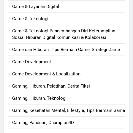
Game & Layanan Digital
Game & Teknologi
Game & Teknologi Pengembangan Diri Keterampilan
Sosial Hiburan Digital Komunikasi & Kolaborasi
Game dan Hiburan, Tips Bermain Game, Strategi Game
Game Development
Game Development & Localization
Gaming, Hiburan, Pelatihan, Cerita Fiksi
Gaming, Hiburan, Teknologi
Gaming, Kesehatan Mental, Lifestyle, Tips Bermain Game
Gaming, Panduan, Champion4D