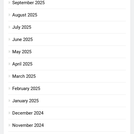
September 2025
August 2025
July 2025
June 2025
May 2025
April 2025
March 2025
February 2025
January 2025
December 2024
November 2024