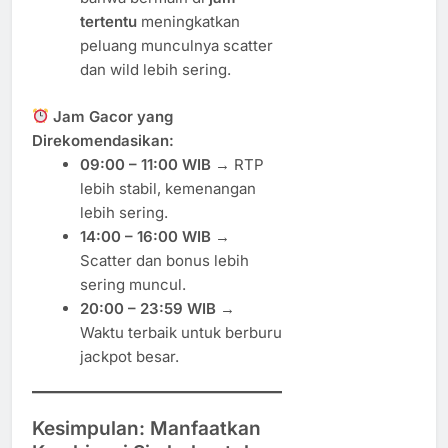
tertentu
meningkatkan
peluang munculnya scatter
dan wild lebih sering.
Jam Gacor yang
Direkomendasikan:
09:00 – 11:00 WIB
→ RTP
lebih stabil, kemenangan
lebih sering.
14:00 – 16:00 WIB
→
Scatter dan bonus lebih
sering muncul.
20:00 – 23:59 WIB
→
Waktu terbaik untuk berburu
jackpot besar.
Kesimpulan: Manfaatkan