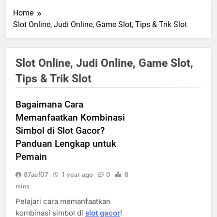
Home
Slot Online, Judi Online, Game Slot, Tips & Trik Slot
Slot Online, Judi Online, Game Slot,
Tips & Trik Slot
Bagaimana Cara
Memanfaatkan Kombinasi
Simbol di Slot Gacor?
Panduan Lengkap untuk
Pemain
87aef07
1 year ago
0
8
mins
Pelajari cara memanfaatkan
kombinasi simbol di
slot gacor
!