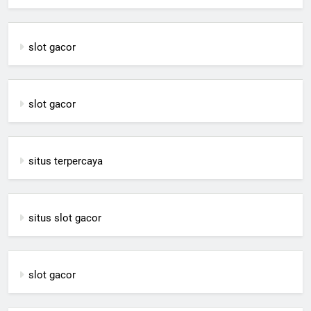
slot gacor
slot gacor
situs terpercaya
situs slot gacor
slot gacor