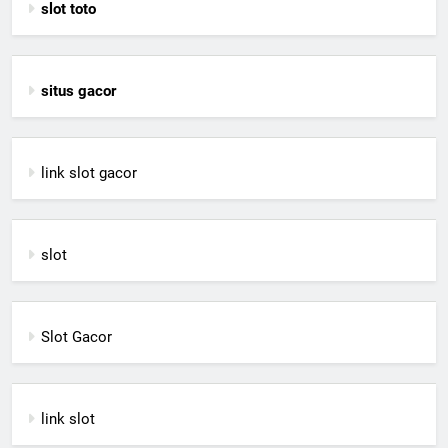
slot toto
situs gacor
link slot gacor
slot
Slot Gacor
link slot