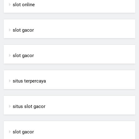
slot online
slot gacor
slot gacor
situs terpercaya
situs slot gacor
slot gacor