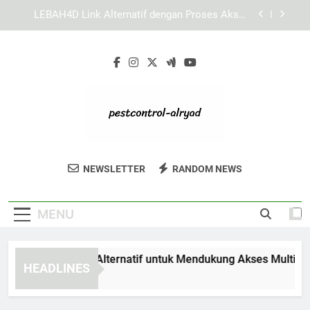
Skip
KAYA787 Alternatif dengan Sistem Halaman yang
to
Ringan dan Adaptif
content
Cara Mengatasi KAYA787 Alternatif yang Kembali
ke Halaman Awal
EDWINSLOT Link Alternatif untuk Mendukung
Akses Multi-Perangkat
LEBAH4D Link Alternatif dengan Proses Akses
yang Ringkas
KAYA787 Alternatif dengan Sistem Halaman yang
Ringan dan Adaptif
Pest Control Al
Pest Control Al Riyadh Memberikan
Cara Mengatasi KAYA787 Alternatif yang Kembali
NEWSLETTER
RANDOM NEWS
Riyadh
ke Halaman Awal
Layanan Pengendalian Hama Profesional
Untuk Melindungi Rumah Dan Bisnis Anda.
MENU
WINSLOT Link Alternatif untuk Mendukung Akses Multi-Peran
HEADLINES
Weeks Ago