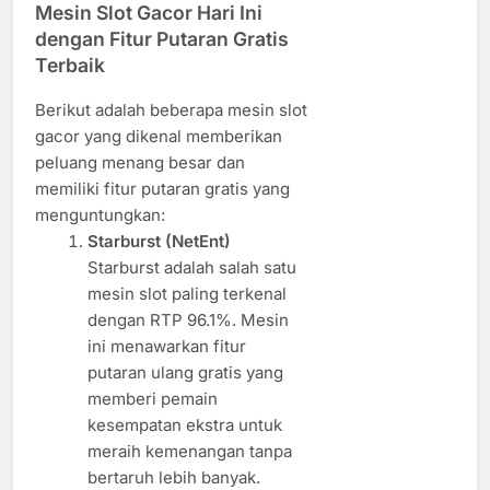
Mesin Slot Gacor Hari Ini
dengan Fitur Putaran Gratis
Terbaik
Berikut adalah beberapa mesin slot
gacor yang dikenal memberikan
peluang menang besar dan
memiliki fitur putaran gratis yang
menguntungkan:
Starburst (NetEnt)
Starburst adalah salah satu
mesin slot paling terkenal
dengan RTP 96.1%. Mesin
ini menawarkan fitur
putaran ulang gratis yang
memberi pemain
kesempatan ekstra untuk
meraih kemenangan tanpa
bertaruh lebih banyak.