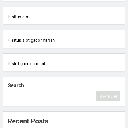
situs slot
situs slot gacor hari ini
slot gacor hari ini
Search
SEARCH
Recent Posts