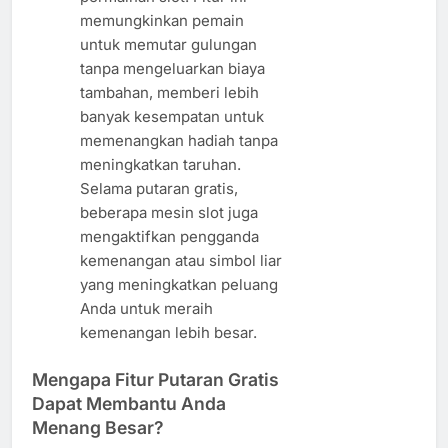
memungkinkan pemain
untuk memutar gulungan
tanpa mengeluarkan biaya
tambahan, memberi lebih
banyak kesempatan untuk
memenangkan hadiah tanpa
meningkatkan taruhan.
Selama putaran gratis,
beberapa mesin slot juga
mengaktifkan pengganda
kemenangan atau simbol liar
yang meningkatkan peluang
Anda untuk meraih
kemenangan lebih besar.
Mengapa Fitur Putaran Gratis
Dapat Membantu Anda
Menang Besar?