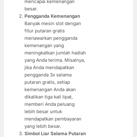
mencapai kemenangan
besar.
Pengganda Kemenangan
Banyak mesin slot dengan
fitur putaran gratis
menawarkan pengganda
kemenangan yang
meningkatkan jumlah hadiah
yang Anda terima. Misalnya,
jika Anda mendapatkan
pengganda 3x selama
putaran gratis, setiap
kemenangan Anda akan
dikalikan tiga kali lipat,
memberi Anda peluang
lebih besar untuk
mendapatkan pembayaran
yang lebih besar.
Simbol Liar Selama Putaran