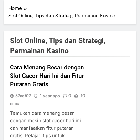
Home
Slot Online, Tips dan Strategi, Permainan Kasino
Slot Online, Tips dan Strategi,
Permainan Kasino
Cara Menang Besar dengan
Slot Gacor Hari Ini dan Fitur
Putaran Gratis
87aef07
1 year ago
0
10
mins
Temukan cara menang besar
dengan mesin slot gacor hari ini
dan manfaatkan fitur putaran
gratis. Pelajari tips untuk