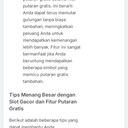
putaran gratis. Ini berarti
Anda dapat terus memutar
gulungan tanpa biaya
tambahan, meningkatkan
peluang Anda untuk
mendapatkan kemenangan
lebih banyak. Fitur ini sangat
bermanfaat jika Anda
beruntung mendapatkan
beberapa simbol yang
memicu putaran gratis
tambahan.
Tips Menang Besar dengan
Slot Gacor dan Fitur Putaran
Gratis
Berikut adalah beberapa tips yang
dapat membantu Anda