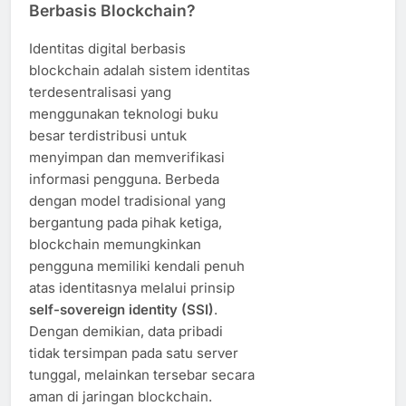
Berbasis Blockchain?
Identitas digital berbasis
blockchain adalah sistem identitas
terdesentralisasi yang
menggunakan teknologi buku
besar terdistribusi untuk
menyimpan dan memverifikasi
informasi pengguna. Berbeda
dengan model tradisional yang
bergantung pada pihak ketiga,
blockchain memungkinkan
pengguna memiliki kendali penuh
atas identitasnya melalui prinsip
self-sovereign identity (SSI)
.
Dengan demikian, data pribadi
tidak tersimpan pada satu server
tunggal, melainkan tersebar secara
aman di jaringan blockchain.