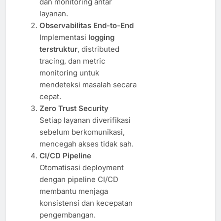
dan monitoring antar
layanan.
Observabilitas End-to-End
Implementasi
logging
terstruktur
, distributed
tracing, dan metric
monitoring untuk
mendeteksi masalah secara
cepat.
Zero Trust Security
Setiap layanan diverifikasi
sebelum berkomunikasi,
mencegah akses tidak sah.
CI/CD Pipeline
Otomatisasi deployment
dengan pipeline CI/CD
membantu menjaga
konsistensi dan kecepatan
pengembangan.