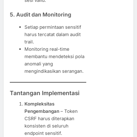
sesi valid.
5.
Audit dan Monitoring
Setiap permintaan sensitif
harus tercatat dalam audit
trail.
Monitoring real-time
membantu mendeteksi pola
anomali yang
mengindikasikan serangan.
Tantangan Implementasi
Kompleksitas
Pengembangan
– Token
CSRF harus diterapkan
konsisten di seluruh
endpoint sensitif.