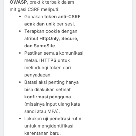
OWASP
, praktik terbaik dalam
mitigasi CSRF meliputi:
Gunakan
token anti-CSRF
acak dan unik
per sesi.
Terapkan cookie dengan
atribut
HttpOnly, Secure,
dan SameSite
.
Pastikan semua komunikasi
melalui
HTTPS
untuk
melindungi token dari
penyadapan.
Batasi aksi penting hanya
bisa dilakukan setelah
konfirmasi pengguna
(misalnya input ulang kata
sandi atau MFA).
Lakukan
uji penetrasi rutin
untuk mengidentifikasi
kerentanan baru.