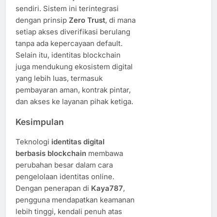
sendiri. Sistem ini terintegrasi
dengan prinsip
Zero Trust
, di mana
setiap akses diverifikasi berulang
tanpa ada kepercayaan default.
Selain itu, identitas blockchain
juga mendukung ekosistem digital
yang lebih luas, termasuk
pembayaran aman, kontrak pintar,
dan akses ke layanan pihak ketiga.
Kesimpulan
Teknologi
identitas digital
berbasis blockchain
membawa
perubahan besar dalam cara
pengelolaan identitas online.
Dengan penerapan di
Kaya787
,
pengguna mendapatkan keamanan
lebih tinggi, kendali penuh atas