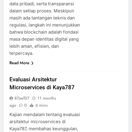
data pribadi, serta transparansi
dalam setiap proses. Meskipun
masih ada tantangan teknis dan
regulasi, langkah ini menunjukkan
bahwa blockchain adalah fondasi
masa depan identitas digital yang
lebih aman, efisien, dan
terpercaya.
Read More
Evaluasi Arsitektur
Microservices di Kaya787
87aef07
11 months
ago
0
6 mins
Kajian mendalam tentang evaluasi
arsitektur microservices di
Kaya787, membahas keunggulan,