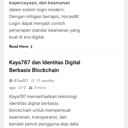
kepercayaan, dan keamanan
dalam sistem login modern.
Dengan mitigasi berlapis, Horas88
Login dapat menjadi contoh
penerapan standar keamanan yang
kuat di era digital.
Read More
Kaya787 dan Identitas Digital
Berbasis Blockchain
87aef07
11 months
ago
0
5 mins
Kaya787 memanfaatkan teknologi
identitas digital berbasis
blockchain untuk memperkuat
keamanan, transparansi, dan
kendali penuh pengguna atas data