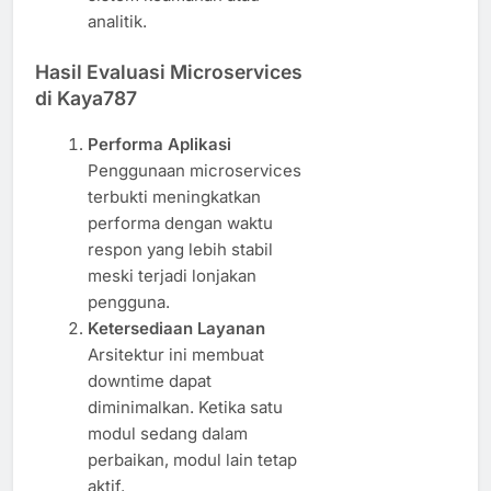
analitik.
Hasil Evaluasi Microservices
di Kaya787
Performa Aplikasi
Penggunaan microservices
terbukti meningkatkan
performa dengan waktu
respon yang lebih stabil
meski terjadi lonjakan
pengguna.
Ketersediaan Layanan
Arsitektur ini membuat
downtime dapat
diminimalkan. Ketika satu
modul sedang dalam
perbaikan, modul lain tetap
aktif.