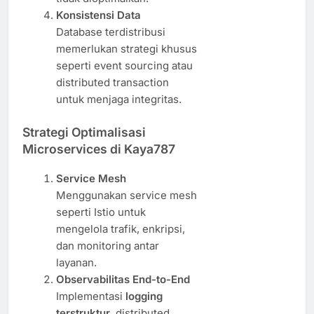
Konsistensi Data
Database terdistribusi
memerlukan strategi khusus
seperti event sourcing atau
distributed transaction
untuk menjaga integritas.
Strategi Optimalisasi
Microservices di Kaya787
Service Mesh
Menggunakan service mesh
seperti Istio untuk
mengelola trafik, enkripsi,
dan monitoring antar
layanan.
Observabilitas End-to-End
Implementasi
logging
terstruktur
, distributed