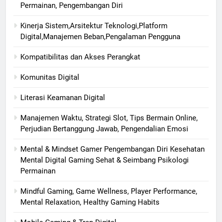
Permainan, Pengembangan Diri
Kinerja Sistem,Arsitektur Teknologi,Platform
Digital,Manajemen Beban,Pengalaman Pengguna
Kompatibilitas dan Akses Perangkat
Komunitas Digital
Literasi Keamanan Digital
Manajemen Waktu, Strategi Slot, Tips Bermain Online,
Perjudian Bertanggung Jawab, Pengendalian Emosi
Mental & Mindset Gamer Pengembangan Diri Kesehatan
Mental Digital Gaming Sehat & Seimbang Psikologi
Permainan
Mindful Gaming, Game Wellness, Player Performance,
Mental Relaxation, Healthy Gaming Habits