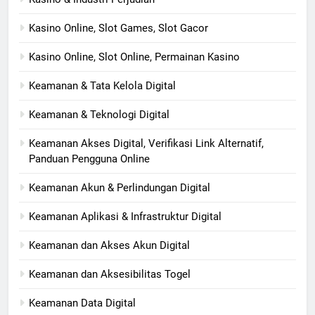
Kasino Online, Slot Games, Slot Gacor
Kasino Online, Slot Online, Permainan Kasino
Keamanan & Tata Kelola Digital
Keamanan & Teknologi Digital
Keamanan Akses Digital, Verifikasi Link Alternatif,
Panduan Pengguna Online
Keamanan Akun & Perlindungan Digital
Keamanan Aplikasi & Infrastruktur Digital
Keamanan dan Akses Akun Digital
Keamanan dan Aksesibilitas Togel
Keamanan Data Digital