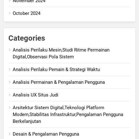
November 2024
October 2024
Categories
Analisis Perilaku Mesin,Studi Ritme Permainan
Digital,Observasi Pola Sistem
Analisis Perilaku Pemain & Strategi Waktu
Analisis Permainan & Pengalaman Pengguna
Analisis UX Situs Judi
Arsitektur Sistem Digital,Teknologi Platform
Modern,Stabilitas Infrastruktur,Pengalaman Pengguna
Berkelanjutan
Desain & Pengalaman Pengguna