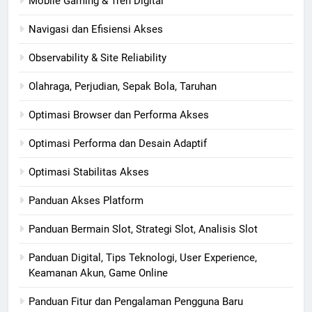
Mobile Gaming & Tren Digital
Navigasi dan Efisiensi Akses
Observability & Site Reliability
Olahraga, Perjudian, Sepak Bola, Taruhan
Optimasi Browser dan Performa Akses
Optimasi Performa dan Desain Adaptif
Optimasi Stabilitas Akses
Panduan Akses Platform
Panduan Bermain Slot, Strategi Slot, Analisis Slot
Panduan Digital, Tips Teknologi, User Experience,
Keamanan Akun, Game Online
Panduan Fitur dan Pengalaman Pengguna Baru