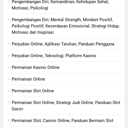
Pengembangan Diri, Kemandirian, Kehidupan Sehat,
Motivasi, Psikologi
Pengembangan Diri, Mental Strength, Mindset Positif,
Psikologi Positif, Kecerdasan Emosional, Strategi Hidup,
Motivasi dan Inspirasi
Perjudian Online, Aplikasi Taruhan, Panduan Pengguna
Perjudian Online, Teknologi, Platform Kasino
Permainan Kasino Online
Permainan Online
Permainan Slot Online
Permainan Slot Online, Strategi Judi Online, Panduan Slot
Gacor
Permainan Slot, Casino Online, Panduan Bermain Slot