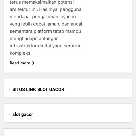
terus memaksimalkan potensi
arsitektur ini. Hasilnya, pengguna
mendapat pengalaman layanan
yang lebih cepat, aman, dan andal,
sementara platform tetap mampu
menghadapi tantangan
infrastruktur digital yang semakin
kompleks.
Read More
SITUS LINK SLOT GACOR
slot gacor