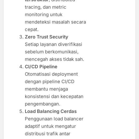
tracing, dan metric
monitoring untuk
mendeteksi masalah secara
cepat.
Zero Trust Security
Setiap layanan diverifikasi
sebelum berkomunikasi,
mencegah akses tidak sah.
CI/CD Pipeline
Otomatisasi deployment
dengan pipeline CI/CD
membantu menjaga
konsistensi dan kecepatan
pengembangan.
Load Balancing Cerdas
Penggunaan load balancer
adaptif untuk mengatur
distribusi trafik antar