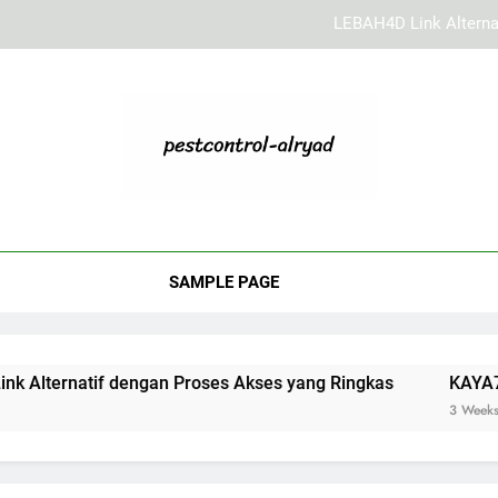
LEBAH4D Link Alterna
KAYA787 Alternatif dengan Si
Cara Mengatasi KAYA787 Alt
EDWINSLOT Link Alternatif u
t Control Al Riyadh
LEBAH4D Link Alterna
rol Al Riyadh Memberikan Layanan Pengendalian Hama Profesi
KAYA787 Alternatif dengan Si
SAMPLE PAGE
Cara Mengatasi KAYA787 Alt
if dengan Proses Akses yang Ringkas
KAYA787 Alternat
3 Weeks Ago