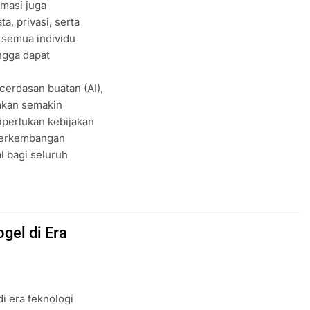
masi juga
, privasi, serta
 semua individu
ngga dapat
cerdasan buatan (AI),
 akan semakin
iperlukan kebijakan
 perkembangan
 bagi seluruh
gel di Era
i era teknologi