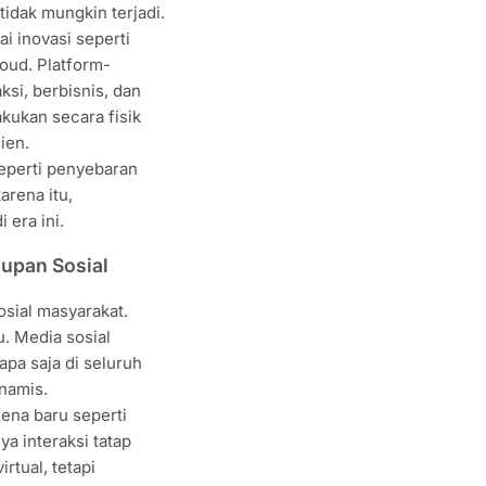
idak mungkin terjadi.
ai inovasi seperti
oud. Platform-
ksi, berbisnis, dan
kukan secara fisik
ien.
eperti penyebaran
arena itu,
 era ini.
upan Sosial
osial masyarakat.
u. Media sosial
pa saja di seluruh
inamis.
mena baru seperti
a interaksi tatap
rtual, tetapi