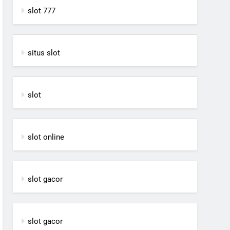
slot 777
situs slot
slot
slot online
slot gacor
slot gacor