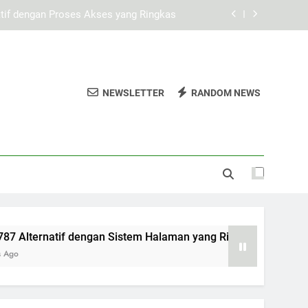
tif dengan Proses Akses yang Ringkas
stem Halaman yang Ringan dan Adaptif
ernatif yang Kembali ke Halaman Awal
NEWSLETTER
RANDOM NEWS
ntuk Mendukung Akses Multi-Perangkat
tif dengan Proses Akses yang Ringkas
onal Untuk Melindungi Rumah Dan Bisnis Anda.
stem Halaman yang Ringan dan Adaptif
ernatif yang Kembali ke Halaman Awal
if dengan Sistem Halaman yang Ringan dan Adaptif
Car
3 We