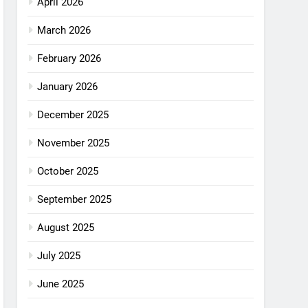
April 2026
March 2026
February 2026
January 2026
December 2025
November 2025
October 2025
September 2025
August 2025
July 2025
June 2025