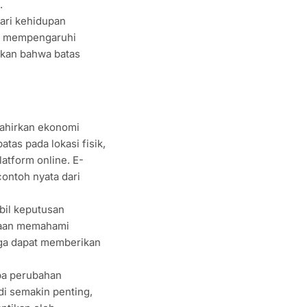
.
dari kehidupan
at mempengaruhi
ukkan bahwa batas
lahirkan ekonomi
atas pada lokasi fisik,
atform online. E-
contoh nyata dari
bil keputusan
ahaan memahami
ga dapat memberikan
pa perubahan
di semakin penting,