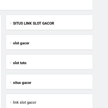
SITUS LINK SLOT GACOR
slot gacor
slot toto
situs gacor
link slot gacor