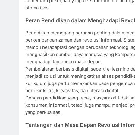
sementara pekerjaan yang bersifat rutin mulai terg
otomatisasi.
Peran Pendidikan dalam Menghadapi Revol
Pendidikan memegang peranan penting dalam men
perkembangan zaman dan revolusi informasi. Sist
mampu beradaptasi dengan perubahan teknologi ag
menghasilkan sumber daya manusia yang kompeten
menghadapi tantangan masa depan.
Pembelajaran berbasis digital, seperti e-learning d
menjadi solusi untuk meningkatkan akses pendidikan
kurikulum juga perlu menekankan pada pengemban
berpikir kritis, kreativitas, dan literasi digital.
Dengan pendidikan yang tepat, masyarakat tidak h
konsumen informasi, tetapi juga mampu menjadi p
yang berkualitas.
Tantangan dan Masa Depan Revolusi Infor