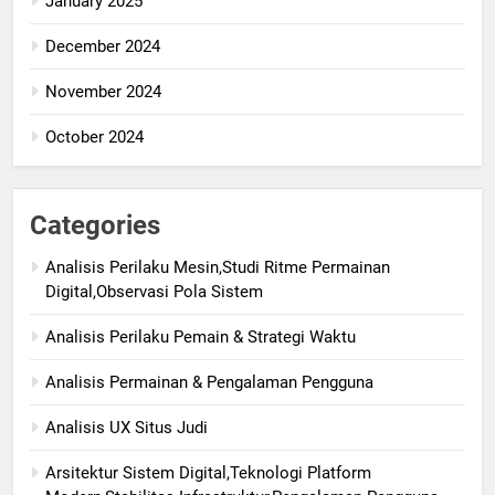
January 2025
December 2024
November 2024
October 2024
Categories
Analisis Perilaku Mesin,Studi Ritme Permainan
Digital,Observasi Pola Sistem
Analisis Perilaku Pemain & Strategi Waktu
Analisis Permainan & Pengalaman Pengguna
Analisis UX Situs Judi
Arsitektur Sistem Digital,Teknologi Platform