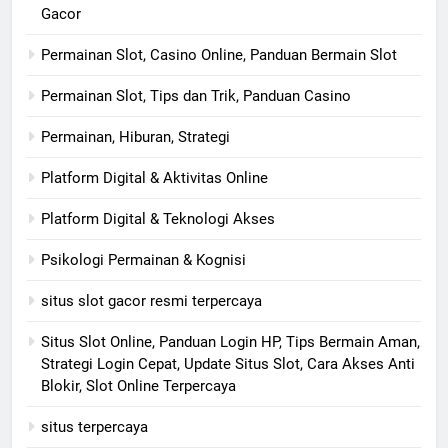
Gacor
Permainan Slot, Casino Online, Panduan Bermain Slot
Permainan Slot, Tips dan Trik, Panduan Casino
Permainan, Hiburan, Strategi
Platform Digital & Aktivitas Online
Platform Digital & Teknologi Akses
Psikologi Permainan & Kognisi
situs slot gacor resmi terpercaya
Situs Slot Online, Panduan Login HP, Tips Bermain Aman,
Strategi Login Cepat, Update Situs Slot, Cara Akses Anti
Blokir, Slot Online Terpercaya
situs terpercaya