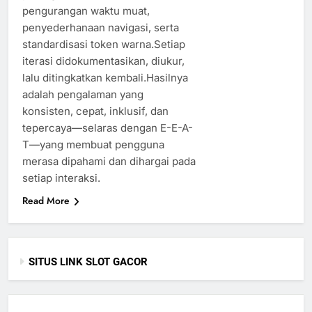
pengurangan waktu muat,
penyederhanaan navigasi, serta
standardisasi token warna.Setiap
iterasi didokumentasikan, diukur,
lalu ditingkatkan kembali.Hasilnya
adalah pengalaman yang
konsisten, cepat, inklusif, dan
tepercaya—selaras dengan E-E-A-
T—yang membuat pengguna
merasa dipahami dan dihargai pada
setiap interaksi.
Read More
SITUS LINK SLOT GACOR