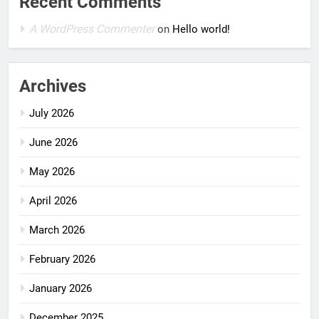
Recent Comments
A WordPress Commenter
on
Hello world!
Archives
July 2026
June 2026
May 2026
April 2026
March 2026
February 2026
January 2026
December 2025