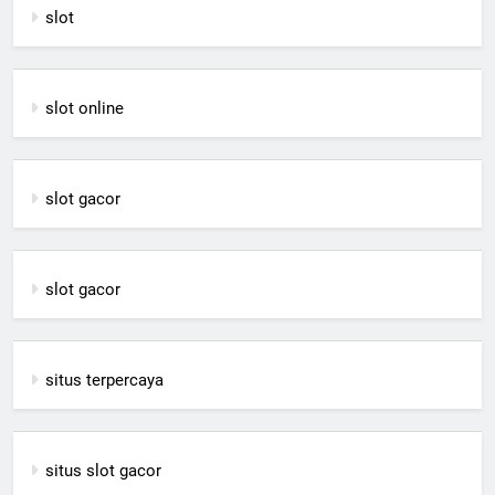
slot
slot online
slot gacor
slot gacor
situs terpercaya
situs slot gacor