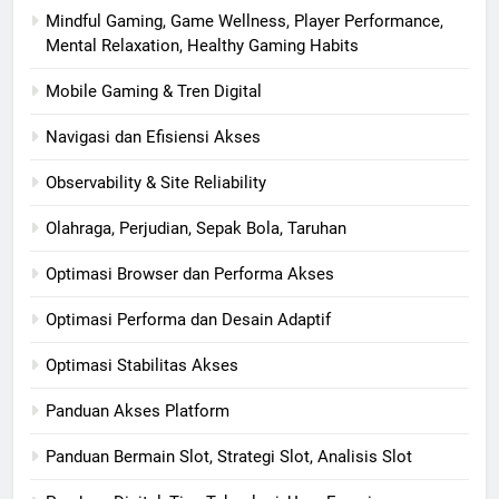
Mindful Gaming, Game Wellness, Player Performance,
Mental Relaxation, Healthy Gaming Habits
Mobile Gaming & Tren Digital
Navigasi dan Efisiensi Akses
Observability & Site Reliability
Olahraga, Perjudian, Sepak Bola, Taruhan
Optimasi Browser dan Performa Akses
Optimasi Performa dan Desain Adaptif
Optimasi Stabilitas Akses
Panduan Akses Platform
Panduan Bermain Slot, Strategi Slot, Analisis Slot