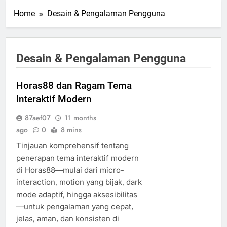
Home
Desain & Pengalaman Pengguna
Desain & Pengalaman Pengguna
Horas88 dan Ragam Tema
Interaktif Modern
87aef07
11 months
ago
0
8 mins
Tinjauan komprehensif tentang
penerapan tema interaktif modern
di Horas88—mulai dari micro-
interaction, motion yang bijak, dark
mode adaptif, hingga aksesibilitas
—untuk pengalaman yang cepat,
jelas, aman, dan konsisten di