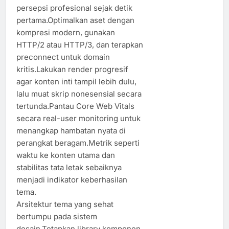
persepsi profesional sejak detik
pertama.Optimalkan aset dengan
kompresi modern, gunakan
HTTP/2 atau HTTP/3, dan terapkan
preconnect untuk domain
kritis.Lakukan render progresif
agar konten inti tampil lebih dulu,
lalu muat skrip nonesensial secara
tertunda.Pantau Core Web Vitals
secara real-user monitoring untuk
menangkap hambatan nyata di
perangkat beragam.Metrik seperti
waktu ke konten utama dan
stabilitas tata letak sebaiknya
menjadi indikator keberhasilan
tema.
Arsitektur tema yang sehat
bertumpu pada sistem
desain.Tetapkan library komponen