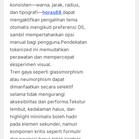
konsisten—warna, jarak, radius,
dan tipografi—
horas88
dapat
mengaktifkan pengalihan tema
otomatis mengikuti preferensi OS,
sambil mempertahankan opsi
manual bagi pengguna.Pendekatan
tokenized ini memudahkan
perawatan dan mempercepat
eksperimen visual.
Tren gaya seperti glassmorphism
atau neumorphism dapat
dimanfaatkan secara selektif
selama tidak mengurangi
aksesibilitas dan performa.Tekstur
lembut, kedalaman halus, dan
highlight minimalis boleh hadir
pada elemen sekunder, namun
komponen kritis seperti formulir
dan navigasi harus tetap kontras