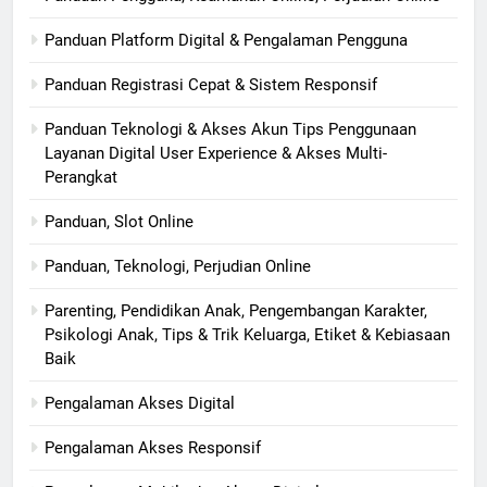
Panduan Platform Digital & Pengalaman Pengguna
Panduan Registrasi Cepat & Sistem Responsif
Panduan Teknologi & Akses Akun Tips Penggunaan
Layanan Digital User Experience & Akses Multi-
Perangkat
Panduan, Slot Online
Panduan, Teknologi, Perjudian Online
Parenting, Pendidikan Anak, Pengembangan Karakter,
Psikologi Anak, Tips & Trik Keluarga, Etiket & Kebiasaan
Baik
Pengalaman Akses Digital
Pengalaman Akses Responsif