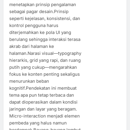
menetapkan prinsip pengalaman
sebagai pagar desain.Prinsip
seperti kejelasan, konsistensi, dan
kontrol pengguna harus
diterjemahkan ke pola UI yang
berulang sehingga interaksi terasa
akrab dari halaman ke
halaman.Narasi visual—typography
hierarkis, grid yang rapi, dan ruang
putih yang cukup—mengarahkan
fokus ke konten penting sekaligus
menurunkan beban
kognitif.Pendekatan ini membuat
tema apa pun tetap terbaca dan
dapat dioperasikan dalam kondisi
jaringan dan layar yang beragam.
Micro-interaction menjadi elemen
pembeda yang halus namun
berdampak.Bayang-bayang lembut