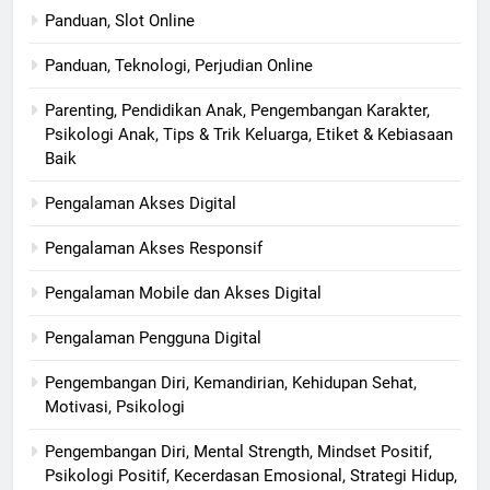
Panduan, Slot Online
Panduan, Teknologi, Perjudian Online
Parenting, Pendidikan Anak, Pengembangan Karakter,
Psikologi Anak, Tips & Trik Keluarga, Etiket & Kebiasaan
Baik
Pengalaman Akses Digital
Pengalaman Akses Responsif
Pengalaman Mobile dan Akses Digital
Pengalaman Pengguna Digital
Pengembangan Diri, Kemandirian, Kehidupan Sehat,
Motivasi, Psikologi
Pengembangan Diri, Mental Strength, Mindset Positif,
Psikologi Positif, Kecerdasan Emosional, Strategi Hidup,