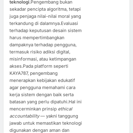
teknologi
.Pengembang bukan
sekadar pencipta algoritma, tetapi
juga penjaga nilai-nilai moral yang
terkandung di dalamnya.Evaluasi
terhadap keputusan desain sistem
harus mempertimbangkan
dampaknya terhadap pengguna,
termasuk risiko adiksi digital,
misinformasi, atau ketimpangan
akses.Pada platform seperti
KAYA787, pengembang
menerapkan kebijakan edukatif
agar pengguna memahami cara
kerja sistem dengan baik serta
batasan yang perlu dipatuhi.Hal ini
mencerminkan prinsip
ethical
accountability
— yakni tanggung
jawab untuk memastikan teknologi
digunakan dengan aman dan