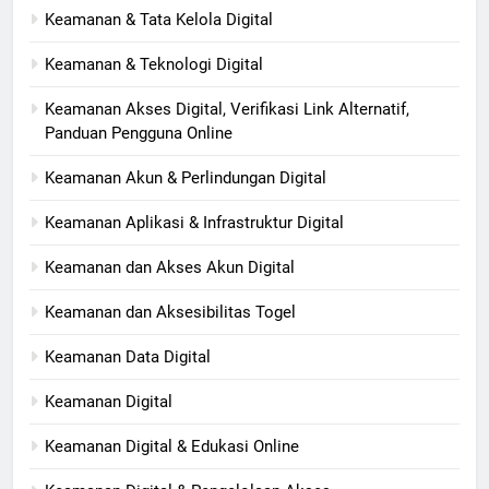
Keamanan & Tata Kelola Digital
Keamanan & Teknologi Digital
Keamanan Akses Digital, Verifikasi Link Alternatif,
Panduan Pengguna Online
Keamanan Akun & Perlindungan Digital
Keamanan Aplikasi & Infrastruktur Digital
Keamanan dan Akses Akun Digital
Keamanan dan Aksesibilitas Togel
Keamanan Data Digital
Keamanan Digital
Keamanan Digital & Edukasi Online