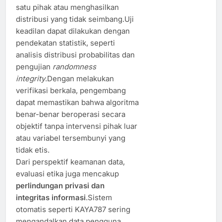
satu pihak atau menghasilkan
distribusi yang tidak seimbang.Uji
keadilan dapat dilakukan dengan
pendekatan statistik, seperti
analisis distribusi probabilitas dan
pengujian
randomness
integrity
.Dengan melakukan
verifikasi berkala, pengembang
dapat memastikan bahwa algoritma
benar-benar beroperasi secara
objektif tanpa intervensi pihak luar
atau variabel tersembunyi yang
tidak etis.
Dari perspektif keamanan data,
evaluasi etika juga mencakup
perlindungan privasi dan
integritas informasi
.Sistem
otomatis seperti KAYA787 sering
mengandalkan data pengguna