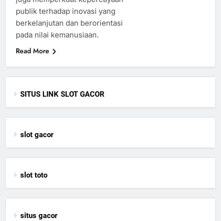
publik terhadap inovasi yang
berkelanjutan dan berorientasi
pada nilai kemanusiaan.
Read More
SITUS LINK SLOT GACOR
slot gacor
slot toto
situs gacor