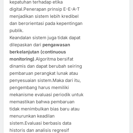
kepatuhan terhadap etika
digital.Penerapan prinsip E-E-A-T
menjadikan sistem lebih kredibel
dan berorientasi pada kepentingan
publik.
Keandalan sistem juga tidak dapat
dilepaskan dari
pengawasan
berkelanjutan (continuous
monitoring)
.Algoritma bersifat
dinamis dan dapat berubah seiring
pembaruan perangkat lunak atau
penyesuaian sistem.Maka dari itu,
pengembang harus memiliki
mekanisme evaluasi periodik untuk
memastikan bahwa pembaruan
tidak menimbulkan bias baru atau
menurunkan keadilan
sistem.Evaluasi berbasis data
historis dan analisis regresif