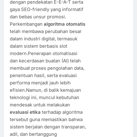
dengan pendekatan E-E-A-T serta
gaya SEO-friendly yang informatif
dan bebas unsur promosi.
Perkembangan
algoritma otomatis
telah membawa perubahan besar
dalam industri digital, termasuk
dalam sistem berbasis slot
modern.Penerapan otomatisasi
dan kecerdasan buatan (AI) telah
membuat proses pengolahan data,
penentuan hasil, serta evaluasi
performa menjadi jauh lebih
efisien.Namun, di balik kemajuan
teknologi ini, muncul kebutuhan
mendesak untuk melakukan
evaluasi etika
terhadap algoritma
tersebut guna memastikan bahwa
sistem berjalan dengan transparan,
adil, dan bertanggung