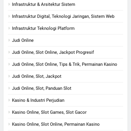
Infrastruktur & Arsitektur Sistem
Infrastruktur Digital, Teknologi Jaringan, Sistem Web
Infrastruktur Teknologi Platform
Judi Online
Judi Online, Slot Online, Jackpot Progresif
Judi Online, Slot Online, Tips & Trik, Permainan Kasino
Judi Online, Slot, Jackpot
Judi Online, Slot, Panduan Slot
Kasino & Industri Perjudian
Kasino Online, Slot Games, Slot Gacor
Kasino Online, Slot Online, Permainan Kasino