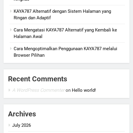
KAYA787 Alternatif dengan Sistem Halaman yang
Ringan dan Adaptif
Cara Mengatasi KAYA787 Alternatif yang Kembali ke
Halaman Awal
Cara Mengoptimalkan Penggunaan KAYA787 melalui
Browser Pilihan
Recent Comments
A WordPress Commenter
on
Hello world!
Archives
July 2026