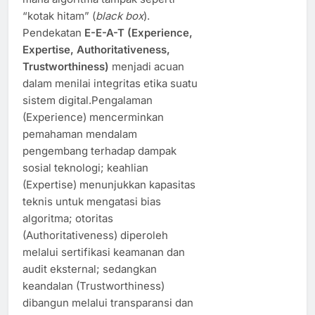
“kotak hitam” (
black box
).
Pendekatan
E-E-A-T (Experience,
Expertise, Authoritativeness,
Trustworthiness)
menjadi acuan
dalam menilai integritas etika suatu
sistem digital.Pengalaman
(Experience) mencerminkan
pemahaman mendalam
pengembang terhadap dampak
sosial teknologi; keahlian
(Expertise) menunjukkan kapasitas
teknis untuk mengatasi bias
algoritma; otoritas
(Authoritativeness) diperoleh
melalui sertifikasi keamanan dan
audit eksternal; sedangkan
keandalan (Trustworthiness)
dibangun melalui transparansi dan