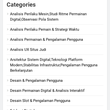
Categories
Analisis Perilaku Mesin,Studi Ritme Permainan
Digital,Observasi Pola Sistem
Analisis Perilaku Pemain & Strategi Waktu
Analisis Permainan & Pengalaman Pengguna
Analisis UX Situs Judi
Arsitektur Sistem Digital,Teknologi Platform
Modern,Stabilitas Infrastruktur,Pengalaman Pengguna
Berkelanjutan
Desain & Pengalaman Pengguna
Desain Permainan Digital & Analisis Interaktif
Desain Slot & Pengalaman Pengguna