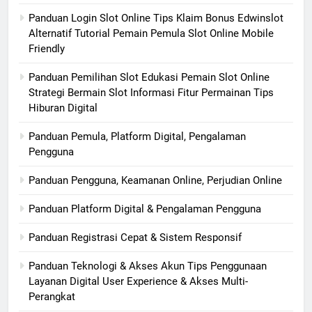
Panduan Login Slot Online Tips Klaim Bonus Edwinslot
Alternatif Tutorial Pemain Pemula Slot Online Mobile
Friendly
Panduan Pemilihan Slot Edukasi Pemain Slot Online
Strategi Bermain Slot Informasi Fitur Permainan Tips
Hiburan Digital
Panduan Pemula, Platform Digital, Pengalaman
Pengguna
Panduan Pengguna, Keamanan Online, Perjudian Online
Panduan Platform Digital & Pengalaman Pengguna
Panduan Registrasi Cepat & Sistem Responsif
Panduan Teknologi & Akses Akun Tips Penggunaan
Layanan Digital User Experience & Akses Multi-
Perangkat