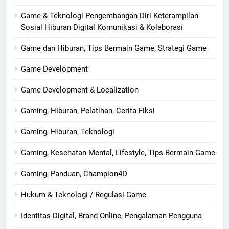
Game & Teknologi Pengembangan Diri Keterampilan
Sosial Hiburan Digital Komunikasi & Kolaborasi
Game dan Hiburan, Tips Bermain Game, Strategi Game
Game Development
Game Development & Localization
Gaming, Hiburan, Pelatihan, Cerita Fiksi
Gaming, Hiburan, Teknologi
Gaming, Kesehatan Mental, Lifestyle, Tips Bermain Game
Gaming, Panduan, Champion4D
Hukum & Teknologi / Regulasi Game
Identitas Digital, Brand Online, Pengalaman Pengguna