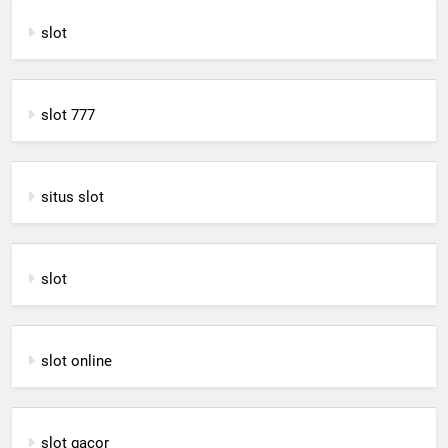
slot
slot 777
situs slot
slot
slot online
slot gacor