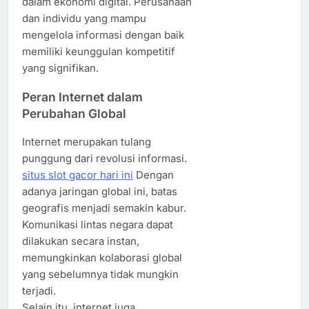
dalam ekonomi digital. Perusahaan
dan individu yang mampu
mengelola informasi dengan baik
memiliki keunggulan kompetitif
yang signifikan.
Peran Internet dalam
Perubahan Global
Internet merupakan tulang
punggung dari revolusi informasi.
situs slot gacor hari ini
Dengan
adanya jaringan global ini, batas
geografis menjadi semakin kabur.
Komunikasi lintas negara dapat
dilakukan secara instan,
memungkinkan kolaborasi global
yang sebelumnya tidak mungkin
terjadi.
Selain itu, internet juga