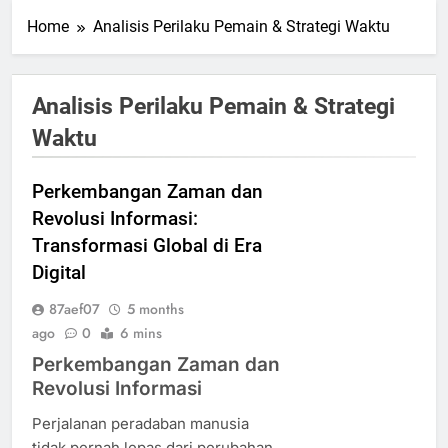
Home
Analisis Perilaku Pemain & Strategi Waktu
Analisis Perilaku Pemain & Strategi
Waktu
Perkembangan Zaman dan
Revolusi Informasi:
Transformasi Global di Era
Digital
87aef07
5 months
ago
0
6 mins
Perkembangan Zaman dan
Revolusi Informasi
Perjalanan peradaban manusia
tidak pernah lepas dari perubahan