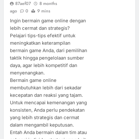
87aef07
8 months
ago
0
9 mins
Ingin bermain game online dengan
lebih cermat dan strategis?
Pelajari tips-tips efektif untuk
meningkatkan keterampilan
bermain game Anda, dari pemilihan
taktik hingga pengelolaan sumber
daya, agar lebih kompetitif dan
menyenangkan.
Bermain game online
membutuhkan lebih dari sekadar
kecepatan dan reaksi yang tajam.
Untuk mencapai kemenangan yang
konsisten, Anda perlu pendekatan
yang lebih strategis dan cermat
dalam mengambil keputusan.
Entah Anda bermain dalam tim atau