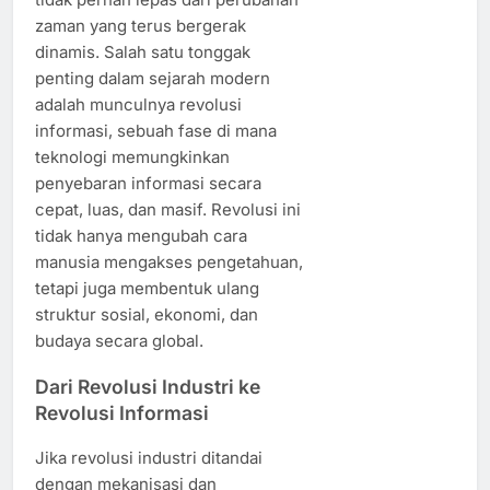
zaman yang terus bergerak
dinamis. Salah satu tonggak
penting dalam sejarah modern
adalah munculnya revolusi
informasi, sebuah fase di mana
teknologi memungkinkan
penyebaran informasi secara
cepat, luas, dan masif. Revolusi ini
tidak hanya mengubah cara
manusia mengakses pengetahuan,
tetapi juga membentuk ulang
struktur sosial, ekonomi, dan
budaya secara global.
Dari Revolusi Industri ke
Revolusi Informasi
Jika revolusi industri ditandai
dengan mekanisasi dan