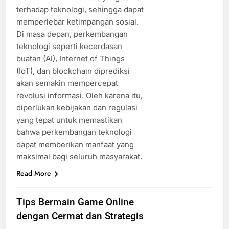
terhadap teknologi, sehingga dapat
memperlebar ketimpangan sosial.
Di masa depan, perkembangan
teknologi seperti kecerdasan
buatan (AI), Internet of Things
(IoT), dan blockchain diprediksi
akan semakin mempercepat
revolusi informasi. Oleh karena itu,
diperlukan kebijakan dan regulasi
yang tepat untuk memastikan
bahwa perkembangan teknologi
dapat memberikan manfaat yang
maksimal bagi seluruh masyarakat.
Read More
Tips Bermain Game Online
dengan Cermat dan Strategis