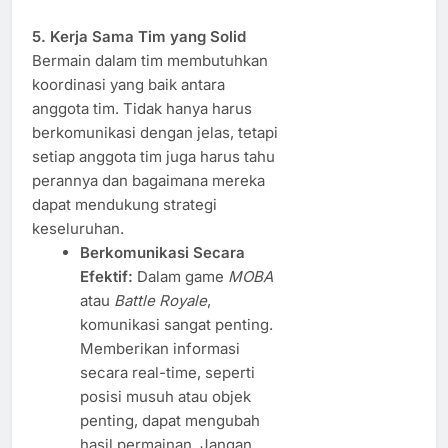
5. Kerja Sama Tim yang Solid
Bermain dalam tim membutuhkan
koordinasi yang baik antara
anggota tim. Tidak hanya harus
berkomunikasi dengan jelas, tetapi
setiap anggota tim juga harus tahu
perannya dan bagaimana mereka
dapat mendukung strategi
keseluruhan.
Berkomunikasi Secara
Efektif:
Dalam game
MOBA
atau
Battle Royale
,
komunikasi sangat penting.
Memberikan informasi
secara real-time, seperti
posisi musuh atau objek
penting, dapat mengubah
hasil permainan. Jangan