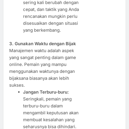
sering kali berubah dengan
cepat, dan taktik yang Anda
rencanakan mungkin perlu
disesuaikan dengan situasi
yang berkembang.
3. Gunakan Waktu dengan Bijak
Manajemen waktu adalah aspek
yang sangat penting dalam game
online. Pemain yang mampu
menggunakan waktunya dengan
bijaksana biasanya akan lebih
sukses.
Jangan Terburu-buru:
Seringkali, pemain yang
terburu-buru dalam
mengambil keputusan akan
membuat kesalahan yang
seharusnya bisa dihindari.