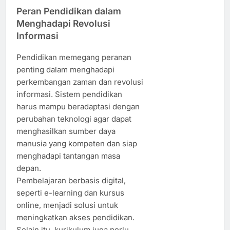
Peran Pendidikan dalam
Menghadapi Revolusi
Informasi
Pendidikan memegang peranan
penting dalam menghadapi
perkembangan zaman dan revolusi
informasi. Sistem pendidikan
harus mampu beradaptasi dengan
perubahan teknologi agar dapat
menghasilkan sumber daya
manusia yang kompeten dan siap
menghadapi tantangan masa
depan.
Pembelajaran berbasis digital,
seperti e-learning dan kursus
online, menjadi solusi untuk
meningkatkan akses pendidikan.
Selain itu, kurikulum juga perlu