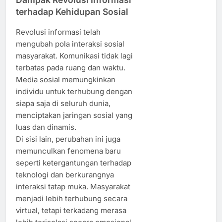
terhadap Kehidupan Sosial
Revolusi informasi telah
mengubah pola interaksi sosial
masyarakat. Komunikasi tidak lagi
terbatas pada ruang dan waktu.
Media sosial memungkinkan
individu untuk terhubung dengan
siapa saja di seluruh dunia,
menciptakan jaringan sosial yang
luas dan dinamis.
Di sisi lain, perubahan ini juga
memunculkan fenomena baru
seperti ketergantungan terhadap
teknologi dan berkurangnya
interaksi tatap muka. Masyarakat
menjadi lebih terhubung secara
virtual, tetapi terkadang merasa