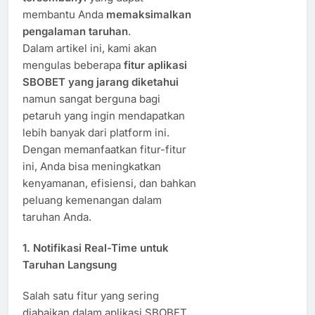
membantu Anda
memaksimalkan
pengalaman taruhan
.
Dalam artikel ini, kami akan
mengulas beberapa
fitur aplikasi
SBOBET yang jarang diketahui
namun sangat berguna bagi
petaruh yang ingin mendapatkan
lebih banyak dari platform ini.
Dengan memanfaatkan fitur-fitur
ini, Anda bisa meningkatkan
kenyamanan, efisiensi, dan bahkan
peluang kemenangan dalam
taruhan Anda.
1.
Notifikasi Real-Time untuk
Taruhan Langsung
Salah satu fitur yang sering
diabaikan dalam aplikasi SBOBET