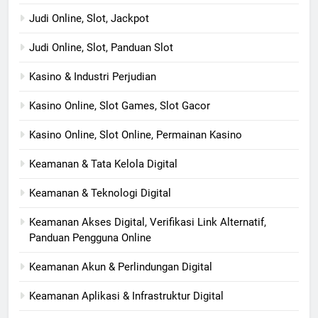
Judi Online, Slot, Jackpot
Judi Online, Slot, Panduan Slot
Kasino & Industri Perjudian
Kasino Online, Slot Games, Slot Gacor
Kasino Online, Slot Online, Permainan Kasino
Keamanan & Tata Kelola Digital
Keamanan & Teknologi Digital
Keamanan Akses Digital, Verifikasi Link Alternatif,
Panduan Pengguna Online
Keamanan Akun & Perlindungan Digital
Keamanan Aplikasi & Infrastruktur Digital