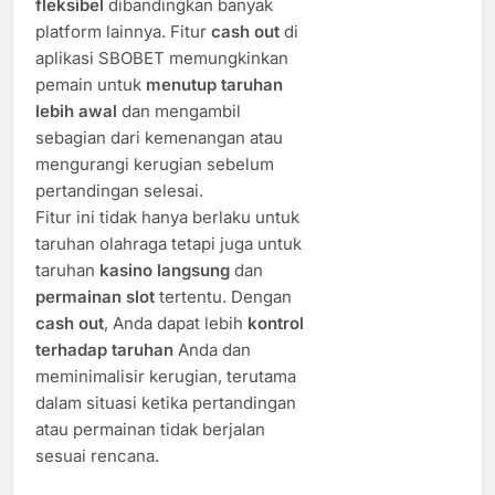
fleksibel
dibandingkan banyak
platform lainnya. Fitur
cash out
di
aplikasi SBOBET memungkinkan
pemain untuk
menutup taruhan
lebih awal
dan mengambil
sebagian dari kemenangan atau
mengurangi kerugian sebelum
pertandingan selesai.
Fitur ini tidak hanya berlaku untuk
taruhan olahraga tetapi juga untuk
taruhan
kasino langsung
dan
permainan slot
tertentu. Dengan
cash out
, Anda dapat lebih
kontrol
terhadap taruhan
Anda dan
meminimalisir kerugian, terutama
dalam situasi ketika pertandingan
atau permainan tidak berjalan
sesuai rencana.