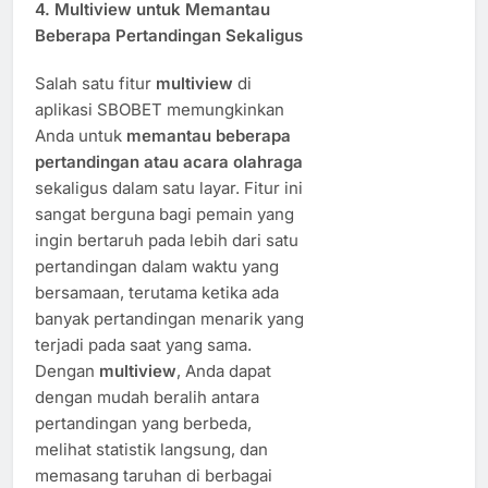
4.
Multiview untuk Memantau
Beberapa Pertandingan Sekaligus
Salah satu fitur
multiview
di
aplikasi SBOBET memungkinkan
Anda untuk
memantau beberapa
pertandingan atau acara olahraga
sekaligus dalam satu layar. Fitur ini
sangat berguna bagi pemain yang
ingin bertaruh pada lebih dari satu
pertandingan dalam waktu yang
bersamaan, terutama ketika ada
banyak pertandingan menarik yang
terjadi pada saat yang sama.
Dengan
multiview
, Anda dapat
dengan mudah beralih antara
pertandingan yang berbeda,
melihat statistik langsung, dan
memasang taruhan di berbagai