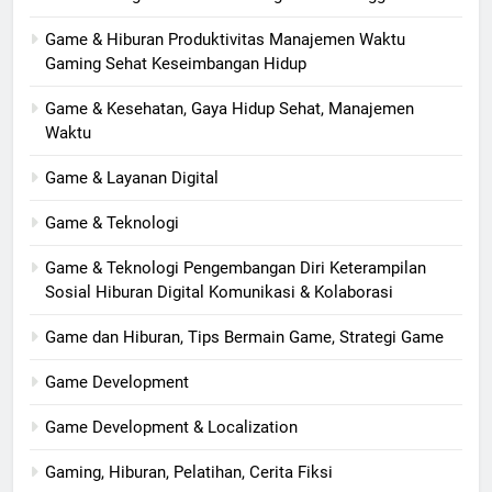
Game & Hiburan Produktivitas Manajemen Waktu
Gaming Sehat Keseimbangan Hidup
Game & Kesehatan, Gaya Hidup Sehat, Manajemen
Waktu
Game & Layanan Digital
Game & Teknologi
Game & Teknologi Pengembangan Diri Keterampilan
Sosial Hiburan Digital Komunikasi & Kolaborasi
Game dan Hiburan, Tips Bermain Game, Strategi Game
Game Development
Game Development & Localization
Gaming, Hiburan, Pelatihan, Cerita Fiksi