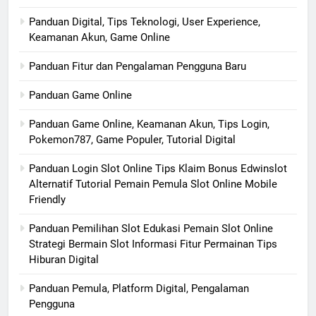
Panduan Digital, Tips Teknologi, User Experience,
Keamanan Akun, Game Online
Panduan Fitur dan Pengalaman Pengguna Baru
Panduan Game Online
Panduan Game Online, Keamanan Akun, Tips Login,
Pokemon787, Game Populer, Tutorial Digital
Panduan Login Slot Online Tips Klaim Bonus Edwinslot
Alternatif Tutorial Pemain Pemula Slot Online Mobile
Friendly
Panduan Pemilihan Slot Edukasi Pemain Slot Online
Strategi Bermain Slot Informasi Fitur Permainan Tips
Hiburan Digital
Panduan Pemula, Platform Digital, Pengalaman
Pengguna