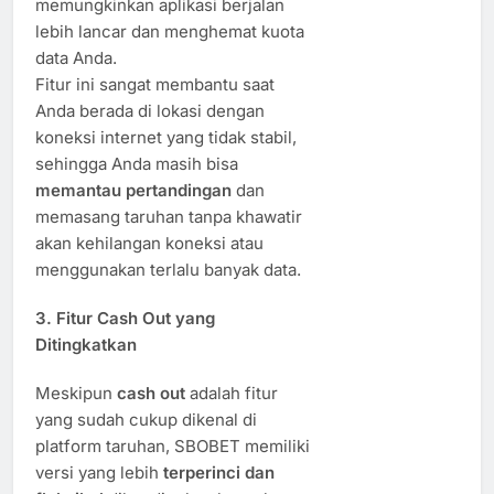
memungkinkan aplikasi berjalan
lebih lancar dan menghemat kuota
data Anda.
Fitur ini sangat membantu saat
Anda berada di lokasi dengan
koneksi internet yang tidak stabil,
sehingga Anda masih bisa
memantau pertandingan
dan
memasang taruhan tanpa khawatir
akan kehilangan koneksi atau
menggunakan terlalu banyak data.
3.
Fitur Cash Out yang
Ditingkatkan
Meskipun
cash out
adalah fitur
yang sudah cukup dikenal di
platform taruhan, SBOBET memiliki
versi yang lebih
terperinci dan