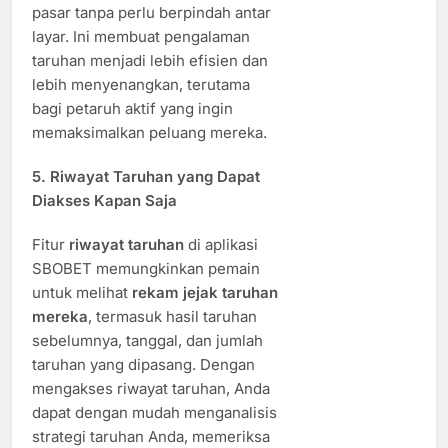
pasar tanpa perlu berpindah antar
layar. Ini membuat pengalaman
taruhan menjadi lebih efisien dan
lebih menyenangkan, terutama
bagi petaruh aktif yang ingin
memaksimalkan peluang mereka.
5.
Riwayat Taruhan yang Dapat
Diakses Kapan Saja
Fitur
riwayat taruhan
di aplikasi
SBOBET memungkinkan pemain
untuk melihat
rekam jejak taruhan
mereka
, termasuk hasil taruhan
sebelumnya, tanggal, dan jumlah
taruhan yang dipasang. Dengan
mengakses riwayat taruhan, Anda
dapat dengan mudah menganalisis
strategi taruhan Anda, memeriksa