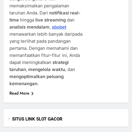
memaksimalkan pengalaman
taruhan Anda. Dari
notifikasi real-
time
hingga
live streaming
dan
analisis mendalam
,
sbobet
menawarkan lebih banyak daripada
yang terlihat pada pandangan
pertama. Dengan memahami dan
memanfaatkan fitur-fitur ini, Anda
dapat meningkatkan
strategi
taruhan
,
mengelola waktu
, dan
mengoptimalkan peluang
kemenangan
.
Read More
SITUS LINK SLOT GACOR