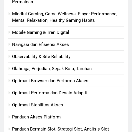
Permainan
Mindful Gaming, Game Wellness, Player Performance,
Mental Relaxation, Healthy Gaming Habits
Mobile Gaming & Tren Digital
Navigasi dan Efisiensi Akses
Observability & Site Reliability
Olahraga, Perjudian, Sepak Bola, Taruhan
Optimasi Browser dan Performa Akses
Optimasi Performa dan Desain Adaptif
Optimasi Stabilitas Akses
Panduan Akses Platform
Panduan Bermain Slot, Strategi Slot, Analisis Slot