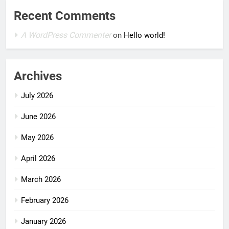
Recent Comments
A WordPress Commenter
on
Hello world!
Archives
July 2026
June 2026
May 2026
April 2026
March 2026
February 2026
January 2026