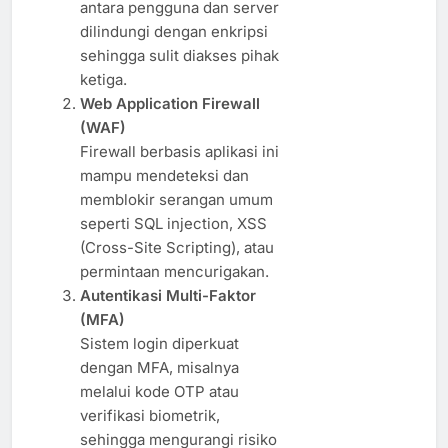
antara pengguna dan server
dilindungi dengan enkripsi
sehingga sulit diakses pihak
ketiga.
Web Application Firewall
(WAF)
Firewall berbasis aplikasi ini
mampu mendeteksi dan
memblokir serangan umum
seperti SQL injection, XSS
(Cross-Site Scripting), atau
permintaan mencurigakan.
Autentikasi Multi-Faktor
(MFA)
Sistem login diperkuat
dengan MFA, misalnya
melalui kode OTP atau
verifikasi biometrik,
sehingga mengurangi risiko