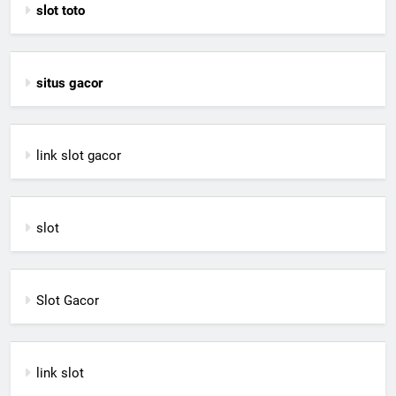
slot toto
situs gacor
link slot gacor
slot
Slot Gacor
link slot