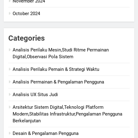
November 2024
October 2024
Categories
Analisis Perilaku Mesin,Studi Ritme Permainan
Digital,Observasi Pola Sistem
Analisis Perilaku Pemain & Strategi Waktu
Analisis Permainan & Pengalaman Pengguna
Analisis UX Situs Judi
Arsitektur Sistem Digital,Teknologi Platform
Modern,Stabilitas Infrastruktur,Pengalaman Pengguna
Berkelanjutan
Desain & Pengalaman Pengguna