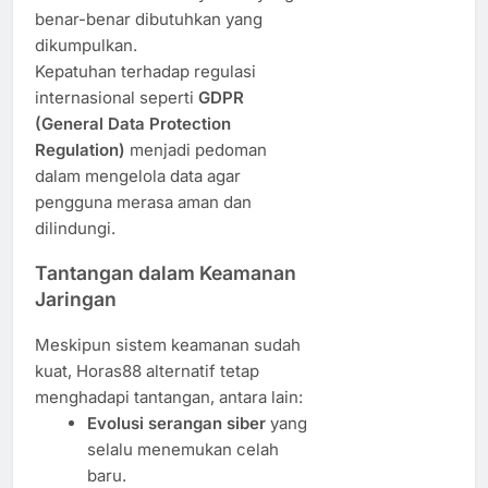
benar-benar dibutuhkan yang
dikumpulkan.
Kepatuhan terhadap regulasi
internasional seperti
GDPR
(General Data Protection
Regulation)
menjadi pedoman
dalam mengelola data agar
pengguna merasa aman dan
dilindungi.
Tantangan dalam Keamanan
Jaringan
Meskipun sistem keamanan sudah
kuat, Horas88 alternatif tetap
menghadapi tantangan, antara lain:
Evolusi serangan siber
yang
selalu menemukan celah
baru.