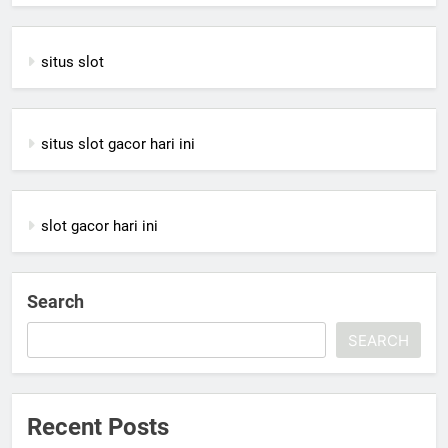
situs slot
situs slot gacor hari ini
slot gacor hari ini
Search
SEARCH
Recent Posts