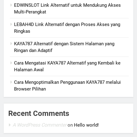
EDWINSLOT Link Alternatif untuk Mendukung Akses
Multi-Perangkat
LEBAH4D Link Alternatif dengan Proses Akses yang
Ringkas
KAYA787 Alternatif dengan Sistem Halaman yang
Ringan dan Adaptif
Cara Mengatasi KAYA787 Alternatif yang Kembali ke
Halaman Awal
Cara Mengoptimalkan Penggunaan KAYA787 melalui
Browser Pilihan
Recent Comments
A WordPress Commenter
on
Hello world!