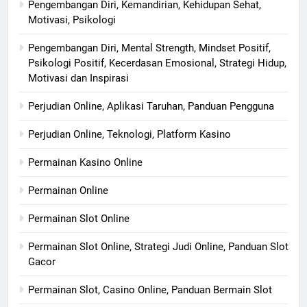
Pengembangan Diri, Kemandirian, Kehidupan Sehat,
Motivasi, Psikologi
Pengembangan Diri, Mental Strength, Mindset Positif,
Psikologi Positif, Kecerdasan Emosional, Strategi Hidup,
Motivasi dan Inspirasi
Perjudian Online, Aplikasi Taruhan, Panduan Pengguna
Perjudian Online, Teknologi, Platform Kasino
Permainan Kasino Online
Permainan Online
Permainan Slot Online
Permainan Slot Online, Strategi Judi Online, Panduan Slot
Gacor
Permainan Slot, Casino Online, Panduan Bermain Slot