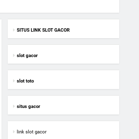
SITUS LINK SLOT GACOR
slot gacor
slot toto
situs gacor
link slot gacor