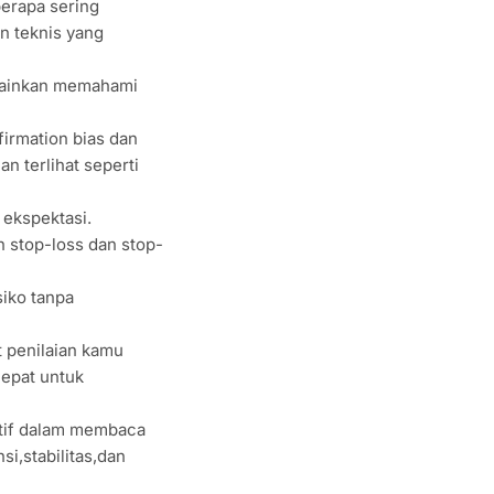
berapa sering
n teknis yang
elainkan memahami
irmation bias dan
n terlihat seperti
 ekspektasi.
n stop-loss dan stop-
siko tanpa
t penilaian kamu
cepat untuk
ktif dalam membaca
i,stabilitas,dan