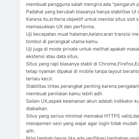
membuat pengguna salah mengira ada “pengaruh pa
Padahal yang berubah biasanya hanya stabilitas UI 
Karena itu,kriteria objektif untuk menilai situs slot
memasukkan UX dan performa.
Uji kecepatan muat halaman,kelancaran transisi m
tombol di perangkat utama kamu.
Uji juga di mode private untuk melihat apakah masal
ekstensi atau data situs.
Situs yang rapi biasanya stabil di Chrome,Firefox,E
tetap nyaman dipakai di mobile tanpa layout berant
terlalu kecil.
Stabilitas lintas perangkat penting karena pengala
membuat penilaian kamu lebih adil.
Selain UX,aspek keamanan akun adalah indikator ku
diabaikan.
Situs yang serius minimal memakai HTTPS valid,d
manajemen sesi yang wajar agar login tidak mudah 
alih.
Nilai tambah besar jika ada verifikasi tambahan,op