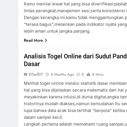
Kamu menilai lewat hal yang bisa diverifikasi:paytab
lintas perangkat,manajemen sesi,serta konsistensi 
Dengan kerangka ini,kamu tidak menggantungkan p
“terasa bagus”,melainkan pada indikator nyata yang
lebih aman untuk jangka panjang.
Read More
Analisis Togel Online dari Sudut Pand
Dasar
87aef07
6 Months Ago
0
8 Mins
Melihat togel online melalui statistik dasar memba
hal yang bisa dijelaskan secara matematis dari hal 
meyakinkan karena intuisi,di dunia digital,angka ta
historinya mudah diakses,namun kemudahan itu s
lupa bahwa data acak bisa terlihat “berpola” ketik
dalam sampel kecil.
Langkah pertama adalah memahami ruang sampel,un