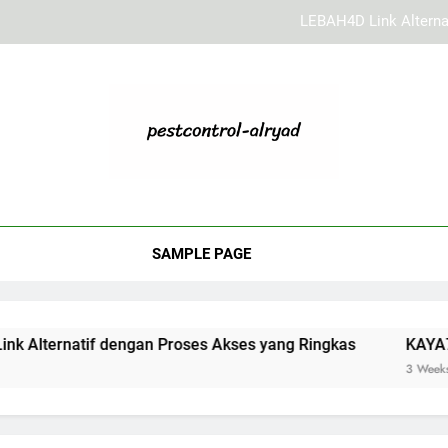
LEBAH4D Link Alterna
KAYA787 Alternatif dengan Si
Cara Mengatasi KAYA787 Alt
EDWINSLOT Link Alternatif u
t Control Al Riyadh
LEBAH4D Link Alterna
rol Al Riyadh Memberikan Layanan Pengendalian Hama Profesi
KAYA787 Alternatif dengan Si
SAMPLE PAGE
Cara Mengatasi KAYA787 Alt
if dengan Proses Akses yang Ringkas
KAYA787 Alternat
3 Weeks Ago