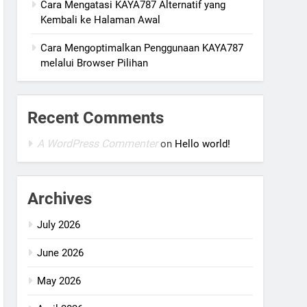
Cara Mengatasi KAYA787 Alternatif yang
Kembali ke Halaman Awal
Cara Mengoptimalkan Penggunaan KAYA787
melalui Browser Pilihan
Recent Comments
A WordPress Commenter
on
Hello world!
Archives
July 2026
June 2026
May 2026