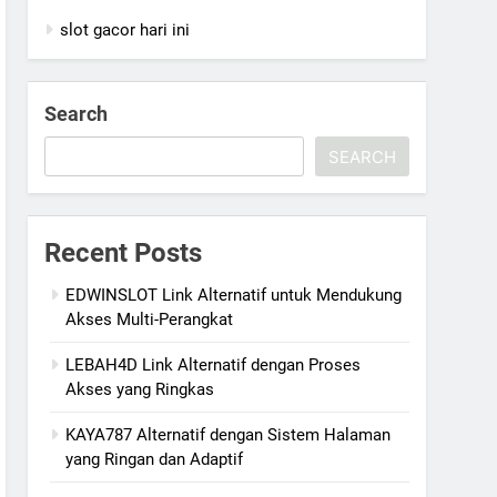
slot gacor hari ini
Search
SEARCH
Recent Posts
EDWINSLOT Link Alternatif untuk Mendukung
Akses Multi-Perangkat
LEBAH4D Link Alternatif dengan Proses
Akses yang Ringkas
KAYA787 Alternatif dengan Sistem Halaman
yang Ringan dan Adaptif