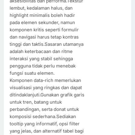
aksesibilitas dan performa.Tekstur
lembut, kedalaman halus, dan
highlight minimalis boleh hadir
pada elemen sekunder, namun
komponen kritis seperti formulir
dan navigasi harus tetap kontras
tinggi dan taktis.Sasaran utamanya
adalah keterbacaan dan ritme
interaksi yang stabil sehingga
pengguna tidak perlu menebak
fungsi suatu elemen.
Komponen data-rich memerlukan
visualisasi yang ringkas dan dapat
ditindaklanjuti.Gunakan grafik garis
untuk tren, batang untuk
perbandingan, serta donat untuk
komposisi sederhana.Sediakan
tooltip yang informatif, opsi filter
yang jelas, dan alternatif tabel bagi