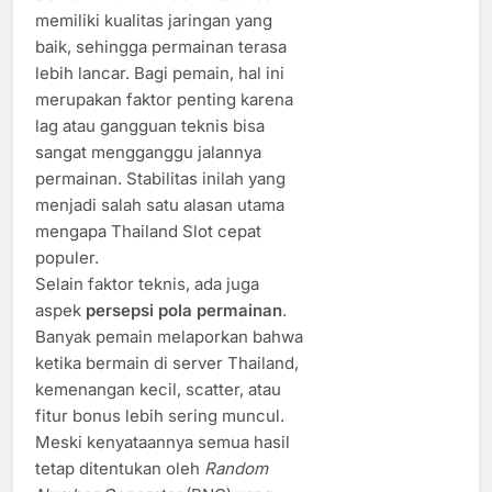
memiliki kualitas jaringan yang
baik, sehingga permainan terasa
lebih lancar. Bagi pemain, hal ini
merupakan faktor penting karena
lag atau gangguan teknis bisa
sangat mengganggu jalannya
permainan. Stabilitas inilah yang
menjadi salah satu alasan utama
mengapa Thailand Slot cepat
populer.
Selain faktor teknis, ada juga
aspek
persepsi pola permainan
.
Banyak pemain melaporkan bahwa
ketika bermain di server Thailand,
kemenangan kecil, scatter, atau
fitur bonus lebih sering muncul.
Meski kenyataannya semua hasil
tetap ditentukan oleh
Random