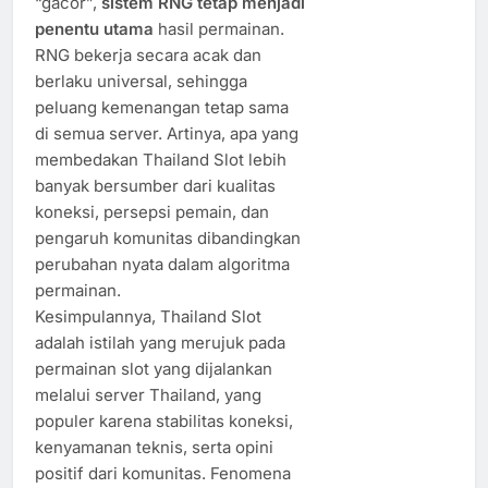
“gacor”,
sistem RNG tetap menjadi
penentu utama
hasil permainan.
RNG bekerja secara acak dan
berlaku universal, sehingga
peluang kemenangan tetap sama
di semua server. Artinya, apa yang
membedakan Thailand Slot lebih
banyak bersumber dari kualitas
koneksi, persepsi pemain, dan
pengaruh komunitas dibandingkan
perubahan nyata dalam algoritma
permainan.
Kesimpulannya, Thailand Slot
adalah istilah yang merujuk pada
permainan slot yang dijalankan
melalui server Thailand, yang
populer karena stabilitas koneksi,
kenyamanan teknis, serta opini
positif dari komunitas. Fenomena