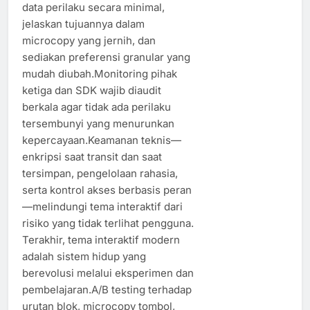
data perilaku secara minimal,
jelaskan tujuannya dalam
microcopy yang jernih, dan
sediakan preferensi granular yang
mudah diubah.Monitoring pihak
ketiga dan SDK wajib diaudit
berkala agar tidak ada perilaku
tersembunyi yang menurunkan
kepercayaan.Keamanan teknis—
enkripsi saat transit dan saat
tersimpan, pengelolaan rahasia,
serta kontrol akses berbasis peran
—melindungi tema interaktif dari
risiko yang tidak terlihat pengguna.
Terakhir, tema interaktif modern
adalah sistem hidup yang
berevolusi melalui eksperimen dan
pembelajaran.A/B testing terhadap
urutan blok, microcopy tombol,