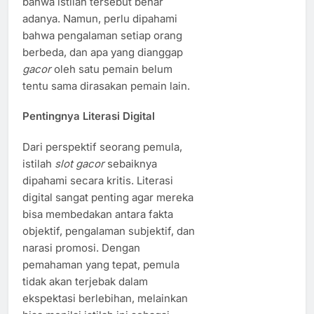
bahwa istilah tersebut benar
adanya. Namun, perlu dipahami
bahwa pengalaman setiap orang
berbeda, dan apa yang dianggap
gacor
oleh satu pemain belum
tentu sama dirasakan pemain lain.
Pentingnya Literasi Digital
Dari perspektif seorang pemula,
istilah
slot gacor
sebaiknya
dipahami secara kritis. Literasi
digital sangat penting agar mereka
bisa membedakan antara fakta
objektif, pengalaman subjektif, dan
narasi promosi. Dengan
pemahaman yang tepat, pemula
tidak akan terjebak dalam
ekspektasi berlebihan, melainkan