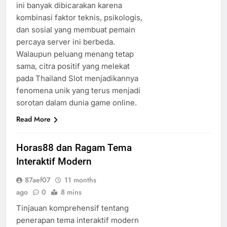
ini banyak dibicarakan karena
kombinasi faktor teknis, psikologis,
dan sosial yang membuat pemain
percaya server ini berbeda.
Walaupun peluang menang tetap
sama, citra positif yang melekat
pada Thailand Slot menjadikannya
fenomena unik yang terus menjadi
sorotan dalam dunia game online.
Read More
Horas88 dan Ragam Tema
Interaktif Modern
87aef07
11 months
ago
0
8 mins
Tinjauan komprehensif tentang
penerapan tema interaktif modern