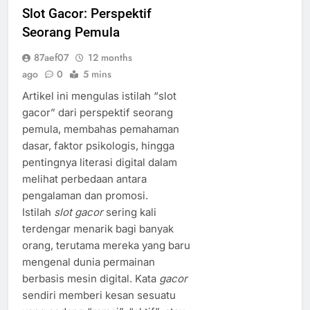
Slot Gacor: Perspektif
Seorang Pemula
87aef07
12 months
ago
0
5 mins
Artikel ini mengulas istilah “slot
gacor” dari perspektif seorang
pemula, membahas pemahaman
dasar, faktor psikologis, hingga
pentingnya literasi digital dalam
melihat perbedaan antara
pengalaman dan promosi.
Istilah
slot gacor
sering kali
terdengar menarik bagi banyak
orang, terutama mereka yang baru
mengenal dunia permainan
berbasis mesin digital. Kata
gacor
sendiri memberi kesan sesuatu