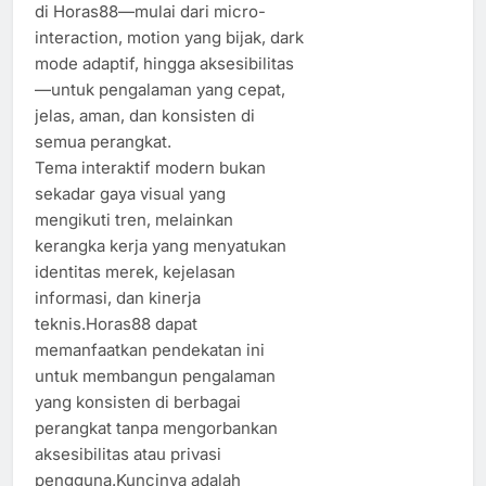
di Horas88—mulai dari micro-
interaction, motion yang bijak, dark
mode adaptif, hingga aksesibilitas
—untuk pengalaman yang cepat,
jelas, aman, dan konsisten di
semua perangkat.
Tema interaktif modern bukan
sekadar gaya visual yang
mengikuti tren, melainkan
kerangka kerja yang menyatukan
identitas merek, kejelasan
informasi, dan kinerja
teknis.Horas88 dapat
memanfaatkan pendekatan ini
untuk membangun pengalaman
yang konsisten di berbagai
perangkat tanpa mengorbankan
aksesibilitas atau privasi
pengguna.Kuncinya adalah