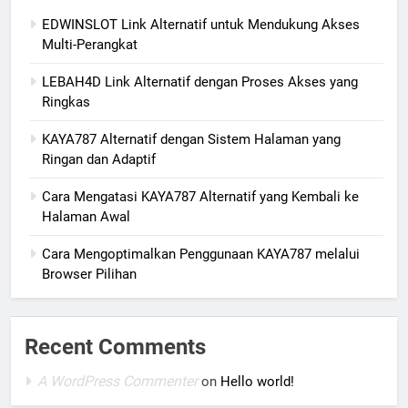
EDWINSLOT Link Alternatif untuk Mendukung Akses
Multi-Perangkat
LEBAH4D Link Alternatif dengan Proses Akses yang
Ringkas
KAYA787 Alternatif dengan Sistem Halaman yang
Ringan dan Adaptif
Cara Mengatasi KAYA787 Alternatif yang Kembali ke
Halaman Awal
Cara Mengoptimalkan Penggunaan KAYA787 melalui
Browser Pilihan
Recent Comments
A WordPress Commenter
on
Hello world!