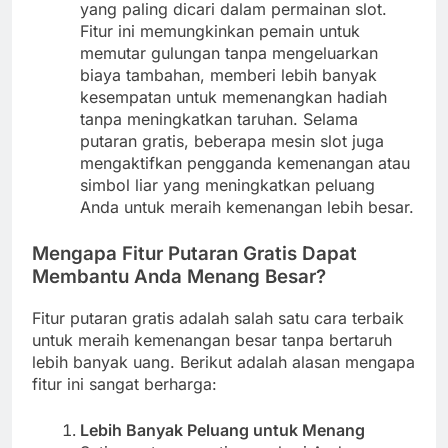
yang paling dicari dalam permainan slot.
Fitur ini memungkinkan pemain untuk
memutar gulungan tanpa mengeluarkan
biaya tambahan, memberi lebih banyak
kesempatan untuk memenangkan hadiah
tanpa meningkatkan taruhan. Selama
putaran gratis, beberapa mesin slot juga
mengaktifkan pengganda kemenangan atau
simbol liar yang meningkatkan peluang
Anda untuk meraih kemenangan lebih besar.
Mengapa Fitur Putaran Gratis Dapat
Membantu Anda Menang Besar?
Fitur putaran gratis adalah salah satu cara terbaik
untuk meraih kemenangan besar tanpa bertaruh
lebih banyak uang. Berikut adalah alasan mengapa
fitur ini sangat berharga:
Lebih Banyak Peluang untuk Menang