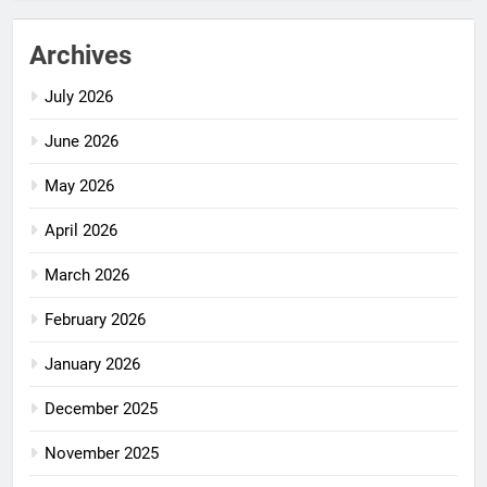
Archives
July 2026
June 2026
May 2026
April 2026
March 2026
February 2026
January 2026
December 2025
November 2025