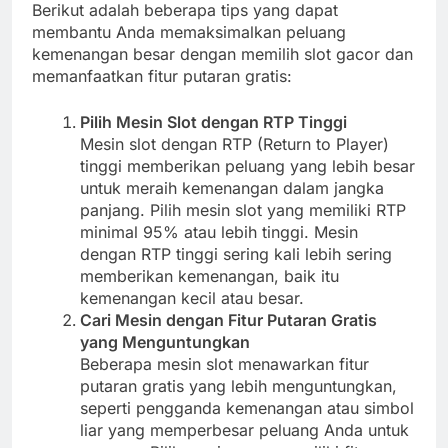
Berikut adalah beberapa tips yang dapat
membantu Anda memaksimalkan peluang
kemenangan besar dengan memilih slot gacor dan
memanfaatkan fitur putaran gratis:
Pilih Mesin Slot dengan RTP Tinggi
Mesin slot dengan RTP (Return to Player)
tinggi memberikan peluang yang lebih besar
untuk meraih kemenangan dalam jangka
panjang. Pilih mesin slot yang memiliki RTP
minimal 95% atau lebih tinggi. Mesin
dengan RTP tinggi sering kali lebih sering
memberikan kemenangan, baik itu
kemenangan kecil atau besar.
Cari Mesin dengan Fitur Putaran Gratis
yang Menguntungkan
Beberapa mesin slot menawarkan fitur
putaran gratis yang lebih menguntungkan,
seperti pengganda kemenangan atau simbol
liar yang memperbesar peluang Anda untuk