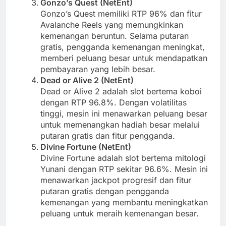
Gonzo’s Quest (NetEnt)
Gonzo’s Quest memiliki RTP 96% dan fitur
Avalanche Reels yang memungkinkan
kemenangan beruntun. Selama putaran
gratis, pengganda kemenangan meningkat,
memberi peluang besar untuk mendapatkan
pembayaran yang lebih besar.
Dead or Alive 2 (NetEnt)
Dead or Alive 2 adalah slot bertema koboi
dengan RTP 96.8%. Dengan volatilitas
tinggi, mesin ini menawarkan peluang besar
untuk memenangkan hadiah besar melalui
putaran gratis dan fitur pengganda.
Divine Fortune (NetEnt)
Divine Fortune adalah slot bertema mitologi
Yunani dengan RTP sekitar 96.6%. Mesin ini
menawarkan jackpot progresif dan fitur
putaran gratis dengan pengganda
kemenangan yang membantu meningkatkan
peluang untuk meraih kemenangan besar.