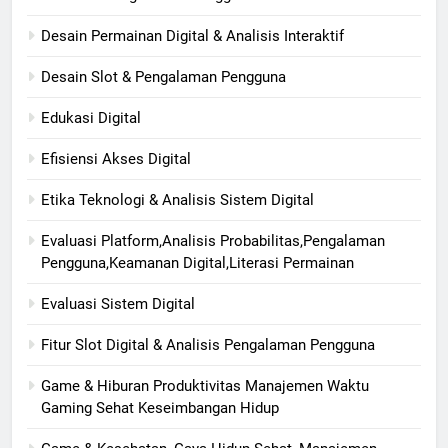
Desain Permainan Digital & Analisis Interaktif
Desain Slot & Pengalaman Pengguna
Edukasi Digital
Efisiensi Akses Digital
Etika Teknologi & Analisis Sistem Digital
Evaluasi Platform,Analisis Probabilitas,Pengalaman
Pengguna,Keamanan Digital,Literasi Permainan
Evaluasi Sistem Digital
Fitur Slot Digital & Analisis Pengalaman Pengguna
Game & Hiburan Produktivitas Manajemen Waktu
Gaming Sehat Keseimbangan Hidup