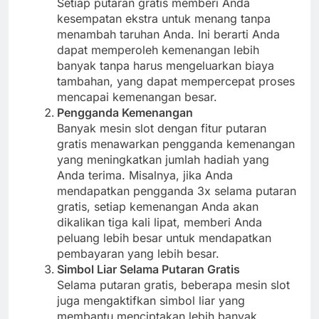
Setiap putaran gratis memberi Anda
kesempatan ekstra untuk menang tanpa
menambah taruhan Anda. Ini berarti Anda
dapat memperoleh kemenangan lebih
banyak tanpa harus mengeluarkan biaya
tambahan, yang dapat mempercepat proses
mencapai kemenangan besar.
Pengganda Kemenangan
Banyak mesin slot dengan fitur putaran
gratis menawarkan pengganda kemenangan
yang meningkatkan jumlah hadiah yang
Anda terima. Misalnya, jika Anda
mendapatkan pengganda 3x selama putaran
gratis, setiap kemenangan Anda akan
dikalikan tiga kali lipat, memberi Anda
peluang lebih besar untuk mendapatkan
pembayaran yang lebih besar.
Simbol Liar Selama Putaran Gratis
Selama putaran gratis, beberapa mesin slot
juga mengaktifkan simbol liar yang
membantu menciptakan lebih banyak