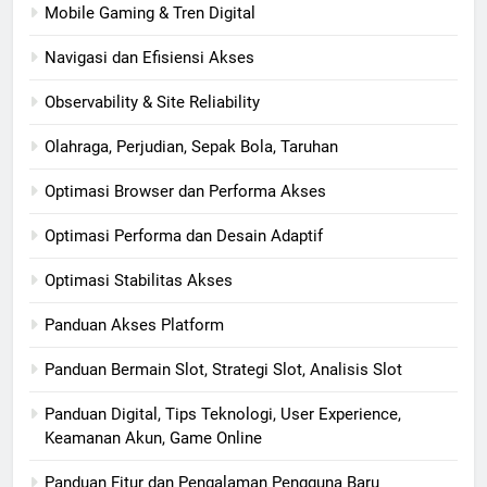
Mobile Gaming & Tren Digital
Navigasi dan Efisiensi Akses
Observability & Site Reliability
Olahraga, Perjudian, Sepak Bola, Taruhan
Optimasi Browser dan Performa Akses
Optimasi Performa dan Desain Adaptif
Optimasi Stabilitas Akses
Panduan Akses Platform
Panduan Bermain Slot, Strategi Slot, Analisis Slot
Panduan Digital, Tips Teknologi, User Experience,
Keamanan Akun, Game Online
Panduan Fitur dan Pengalaman Pengguna Baru