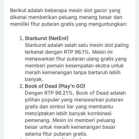
Berikut adalah beberapa mesin slot gacor yang
dikenal memberikan peluang menang besar dan
memiliki fitur putaran gratis yang menguntungkan:
Starburst (NetEnt)
Starburst adalah salah satu mesin slot paling
terkenal dengan RTP 96.1%. Mesin ini
menawarkan fitur putaran ulang gratis yang
memberi pemain kesempatan ekstra untuk
meraih kemenangan tanpa bertaruh lebih
banyak.
Book of Dead (Play’n GO)
Dengan RTP 96.21%, Book of Dead adalah
pilihan populer yang menawarkan putaran
gratis dan simbol liar yang membantu
menciptakan lebih banyak kombinasi
pemenang. Mesin ini memberi peluang
besar untuk meraih kemenangan besar
selama fitur putaran gratis.