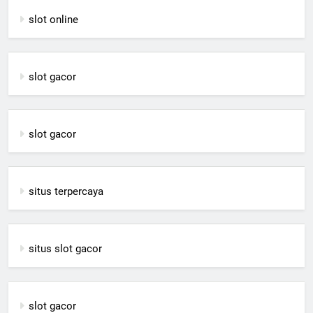
slot online
slot gacor
slot gacor
situs terpercaya
situs slot gacor
slot gacor