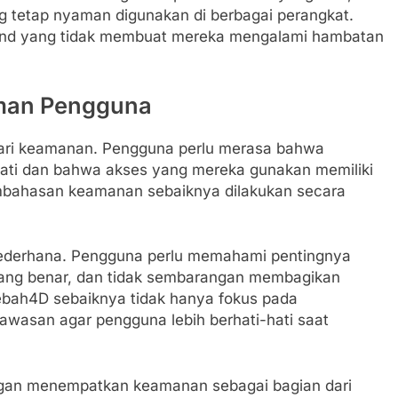
ang tetap nyaman digunakan di berbagai perangkat.
and yang tidak membuat mereka mengalami hambatan
man Pengguna
 dari keamanan. Pengguna perlu merasa bahwa
hati dan bahwa akses yang mereka gunakan memiliki
embahasan keamanan sebaiknya dilakukan secara
sederhana. Pengguna perlu memahami pentingnya
yang benar, dan tidak sembarangan membagikan
ebah4D sebaiknya tidak hanya fokus pada
awasan agar pengguna lebih berhati-hati saat
ngan menempatkan keamanan sebagai bagian dari