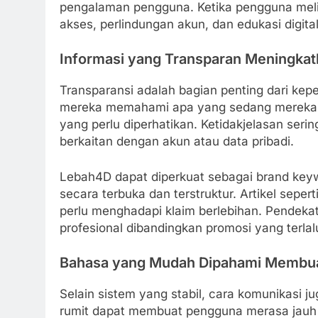
pengalaman pengguna. Ketika pengguna meli
akses, perlindungan akun, dan edukasi digita
Informasi yang Transparan Meningka
Transparansi adalah bagian penting dari ke
mereka memahami apa yang sedang mereka ak
yang perlu diperhatikan. Ketidakjelasan seri
berkaitan dengan akun atau data pribadi.
Lebah4D dapat diperkuat sebagai brand keyw
secara terbuka dan terstruktur. Artikel sep
perlu menghadapi klaim berlebihan. Pendekata
profesional dibandingkan promosi yang terlalu
Bahasa yang Mudah Dipahami Membua
Selain sistem yang stabil, cara komunikasi 
rumit dapat membuat pengguna merasa jauh d