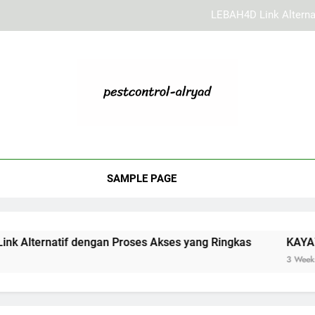
LEBAH4D Link Alterna
KAYA787 Alternatif dengan Si
Cara Mengatasi KAYA787 Alt
EDWINSLOT Link Alternatif u
t Control Al Riyadh
LEBAH4D Link Alterna
rol Al Riyadh Memberikan Layanan Pengendalian Hama Profesi
KAYA787 Alternatif dengan Si
SAMPLE PAGE
Cara Mengatasi KAYA787 Alt
if dengan Proses Akses yang Ringkas
KAYA787 Alternat
3 Weeks Ago