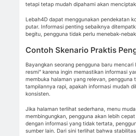
tetapi tetap mudah dipahami akan mencipta
Lebah4D dapat menggunakan pendekatan komun
putar. Informasi penting sebaiknya ditempa
begitu, pengguna tidak perlu menebak-nebak 
Contoh Skenario Praktis Pe
Bayangkan seorang pengguna baru mencari 
resmi” karena ingin memastikan informasi yan
membuka halaman yang relevan, pengguna t
tampilannya rapi, apakah informasi mudah d
konsisten.
Jika halaman terlihat sederhana, menu muda
membingungkan, pengguna akan lebih cepat 
dengan informasi yang tidak tertata, peng
sumber lain. Dari sini terlihat bahwa stabili