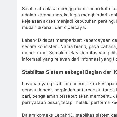
Salah satu alasan pengguna mencari kata kun
adalah karena mereka ingin menghindari kebi
kejelasan akses menjadi kebutuhan penting. 
mudah dikenali dan dipercaya.
Lebah4D dapat memperkuat kepercayaan den
secara konsisten. Nama brand, gaya bahasa, 
mendukung. Semakin jelas identitas yang 
informasi yang relevan dari informasi yang ti
Stabilitas Sistem sebagai Bagian dari K
Layanan yang stabil mencerminkan kesiapan
dengan lancar, berpindah antarbagian tanp
cari, pengalaman tersebut akan membentuk kes
pernyataan besar, tetapi melalui performa ke
Dalam konteks Lebah4D, stabilitas sistem da