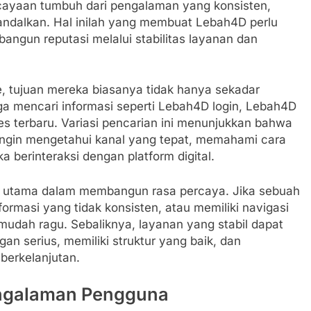
cayaan tumbuh dari pengalaman yang konsisten,
iandalkan. Hal inilah yang membuat Lebah4D perlu
ngun reputasi melalui stabilitas layanan dan
, tujuan mereka biasanya tidak hanya sekadar
a mencari informasi seperti Lebah4D login, Lebah4D
es terbaru. Variasi pencarian ini menunjukkan bahwa
ngin mengetahui kanal yang tepat, memahami cara
 berinteraksi dengan platform digital.
asi utama dalam membangun rasa percaya. Jika sebuah
formasi yang tidak konsisten, atau memiliki navigasi
udah ragu. Sebaliknya, layanan yang stabil dapat
n serius, memiliki struktur yang baik, dan
erkelanjutan.
engalaman Pengguna