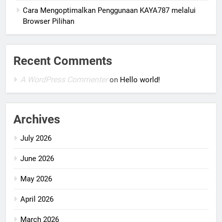
Cara Mengoptimalkan Penggunaan KAYA787 melalui
Browser Pilihan
Recent Comments
A WordPress Commenter
on
Hello world!
Archives
July 2026
June 2026
May 2026
April 2026
March 2026