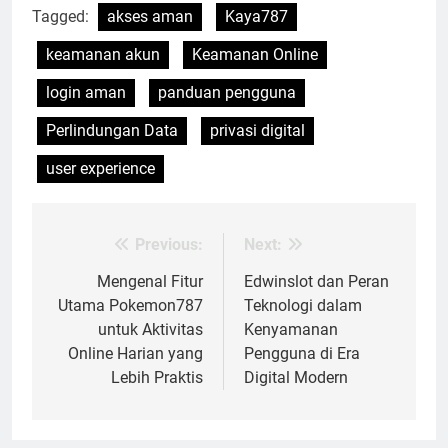
Tagged:
akses aman
Kaya787
keamanan akun
Keamanan Online
login aman
panduan pengguna
Perlindungan Data
privasi digital
user experience
Previous:
Next:
Post
navigation
Mengenal Fitur
Edwinslot dan Peran
Utama Pokemon787
Teknologi dalam
untuk Aktivitas
Kenyamanan
Online Harian yang
Pengguna di Era
Lebih Praktis
Digital Modern