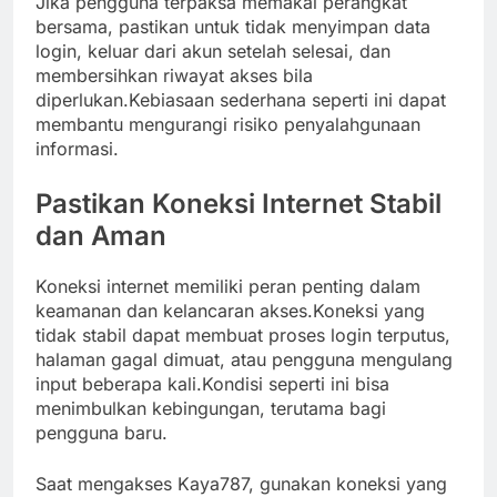
Jika pengguna terpaksa memakai perangkat
bersama, pastikan untuk tidak menyimpan data
login, keluar dari akun setelah selesai, dan
membersihkan riwayat akses bila
diperlukan.Kebiasaan sederhana seperti ini dapat
membantu mengurangi risiko penyalahgunaan
informasi.
Pastikan Koneksi Internet Stabil
dan Aman
Koneksi internet memiliki peran penting dalam
keamanan dan kelancaran akses.Koneksi yang
tidak stabil dapat membuat proses login terputus,
halaman gagal dimuat, atau pengguna mengulang
input beberapa kali.Kondisi seperti ini bisa
menimbulkan kebingungan, terutama bagi
pengguna baru.
Saat mengakses Kaya787, gunakan koneksi yang