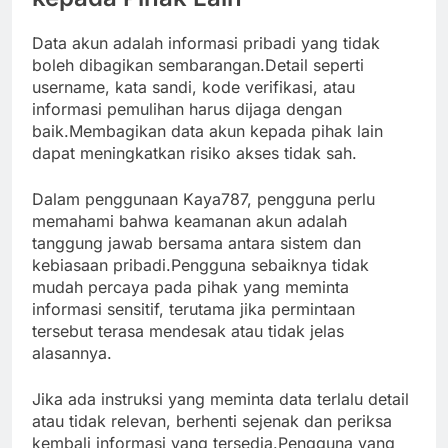
Data akun adalah informasi pribadi yang tidak
boleh dibagikan sembarangan.Detail seperti
username, kata sandi, kode verifikasi, atau
informasi pemulihan harus dijaga dengan
baik.Membagikan data akun kepada pihak lain
dapat meningkatkan risiko akses tidak sah.
Dalam penggunaan Kaya787, pengguna perlu
memahami bahwa keamanan akun adalah
tanggung jawab bersama antara sistem dan
kebiasaan pribadi.Pengguna sebaiknya tidak
mudah percaya pada pihak yang meminta
informasi sensitif, terutama jika permintaan
tersebut terasa mendesak atau tidak jelas
alasannya.
Jika ada instruksi yang meminta data terlalu detail
atau tidak relevan, berhenti sejenak dan periksa
kembali informasi yang tersedia.Pengguna yang