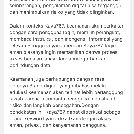
sembarangan, pengalaman digital bisa terganggu
dan menimbulkan risiko yang tidak diinginkan.
Dalam konteks Kaya787, keamanan akun berkaitan
dengan cara pengguna login, memilih perangkat,
membaca instruksi, dan mengenali informasi yang
relevan.Pengguna yang mencari Kaya787 login
aman biasanya ingin memastikan bahwa proses
akses berjalan lancar tanpa mengorbankan
perlindungan data.
Keamanan juga berhubungan dengan rasa
percaya.Brand digital yang dibahas melalui
edukasi keamanan akan terlihat lebih bertanggung
jawab karena membantu pengguna memahami
risiko dan langkah pencegahan.Dengan
pendekatan ini, Kaya787 dapat diperkuat sebagai
brand keyword yang dikaitkan dengan akses
aman, privasi, dan kenyamanan pengguna.