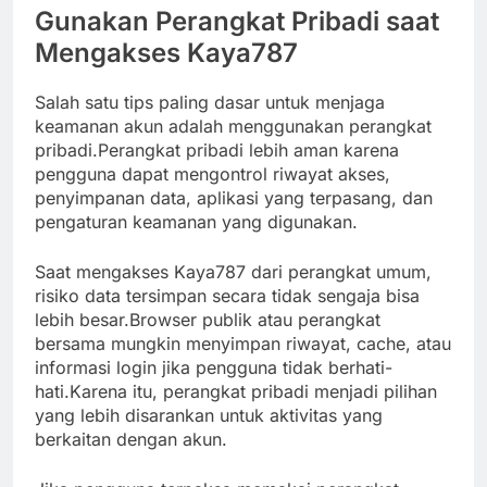
Gunakan Perangkat Pribadi saat
Mengakses Kaya787
Salah satu tips paling dasar untuk menjaga
keamanan akun adalah menggunakan perangkat
pribadi.Perangkat pribadi lebih aman karena
pengguna dapat mengontrol riwayat akses,
penyimpanan data, aplikasi yang terpasang, dan
pengaturan keamanan yang digunakan.
Saat mengakses Kaya787 dari perangkat umum,
risiko data tersimpan secara tidak sengaja bisa
lebih besar.Browser publik atau perangkat
bersama mungkin menyimpan riwayat, cache, atau
informasi login jika pengguna tidak berhati-
hati.Karena itu, perangkat pribadi menjadi pilihan
yang lebih disarankan untuk aktivitas yang
berkaitan dengan akun.