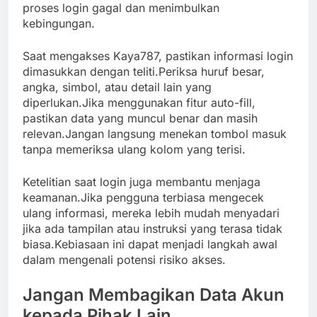
proses login gagal dan menimbulkan
kebingungan.
Saat mengakses Kaya787, pastikan informasi login
dimasukkan dengan teliti.Periksa huruf besar,
angka, simbol, atau detail lain yang
diperlukan.Jika menggunakan fitur auto-fill,
pastikan data yang muncul benar dan masih
relevan.Jangan langsung menekan tombol masuk
tanpa memeriksa ulang kolom yang terisi.
Ketelitian saat login juga membantu menjaga
keamanan.Jika pengguna terbiasa mengecek
ulang informasi, mereka lebih mudah menyadari
jika ada tampilan atau instruksi yang terasa tidak
biasa.Kebiasaan ini dapat menjadi langkah awal
dalam mengenali potensi risiko akses.
Jangan Membagikan Data Akun
kepada Pihak Lain