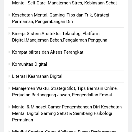
Mental, Self-Care, Manajemen Stres, Kebiasaan Sehat
Kesehatan Mental, Gaming, Tips dan Trik, Strategi
Permainan, Pengembangan Diri
Kinerja Sistem,Arsitektur Teknologi,Platform
Digital,Manajemen Beban,Pengalaman Pengguna
Kompatibilitas dan Akses Perangkat
Komunitas Digital
Literasi Keamanan Digital
Manajemen Waktu, Strategi Slot, Tips Bermain Online,
Perjudian Bertanggung Jawab, Pengendalian Emosi
Mental & Mindset Gamer Pengembangan Diri Kesehatan
Mental Digital Gaming Sehat & Seimbang Psikologi
Permainan