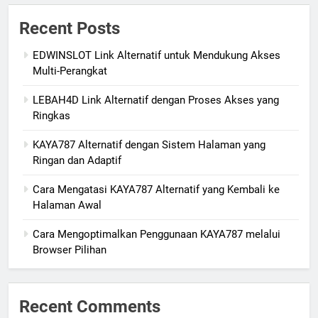
Recent Posts
EDWINSLOT Link Alternatif untuk Mendukung Akses
Multi-Perangkat
LEBAH4D Link Alternatif dengan Proses Akses yang
Ringkas
KAYA787 Alternatif dengan Sistem Halaman yang
Ringan dan Adaptif
Cara Mengatasi KAYA787 Alternatif yang Kembali ke
Halaman Awal
Cara Mengoptimalkan Penggunaan KAYA787 melalui
Browser Pilihan
Recent Comments