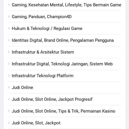
Gaming, Kesehatan Mental, Lifestyle, Tips Bermain Game
Gaming, Panduan, Champion4D
Hukum & Teknologi / Regulasi Game
Identitas Digital, Brand Online, Pengalaman Pengguna
Infrastruktur & Arsitektur Sistem
Infrastruktur Digital, Teknologi Jaringan, Sistem Web
Infrastruktur Teknologi Platform
Judi Online
Judi Online, Slot Online, Jackpot Progresif
Judi Online, Slot Online, Tips & Trik, Permainan Kasino
Judi Online, Slot, Jackpot