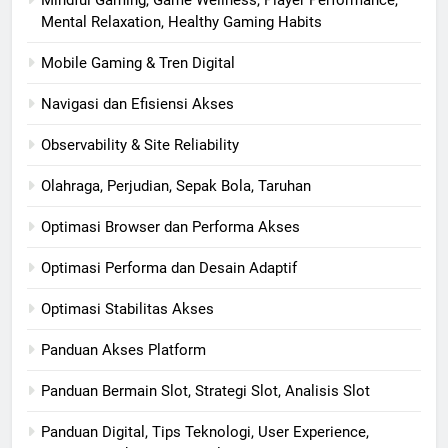
Mindful Gaming, Game Wellness, Player Performance,
Mental Relaxation, Healthy Gaming Habits
Mobile Gaming & Tren Digital
Navigasi dan Efisiensi Akses
Observability & Site Reliability
Olahraga, Perjudian, Sepak Bola, Taruhan
Optimasi Browser dan Performa Akses
Optimasi Performa dan Desain Adaptif
Optimasi Stabilitas Akses
Panduan Akses Platform
Panduan Bermain Slot, Strategi Slot, Analisis Slot
Panduan Digital, Tips Teknologi, User Experience,