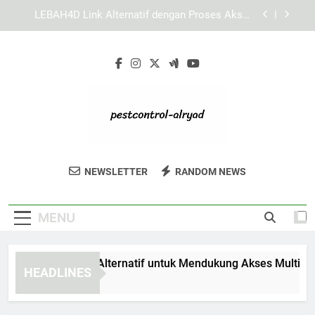
Skip
KAYA787 Alternatif dengan Sistem Halaman yang
to
Ringan dan Adaptif
content
Cara Mengatasi KAYA787 Alternatif yang Kembali
ke Halaman Awal
EDWINSLOT Link Alternatif untuk Mendukung
Akses Multi-Perangkat
LEBAH4D Link Alternatif dengan Proses Akses
yang Ringkas
KAYA787 Alternatif dengan Sistem Halaman yang
Ringan dan Adaptif
Pest Control Al
Pest Control Al Riyadh Memberikan
Cara Mengatasi KAYA787 Alternatif yang Kembali
NEWSLETTER
RANDOM NEWS
Riyadh
ke Halaman Awal
Layanan Pengendalian Hama Profesional
Untuk Melindungi Rumah Dan Bisnis Anda.
MENU
WINSLOT Link Alternatif untuk Mendukung Akses Multi-Peran
HEADLINES
Weeks Ago