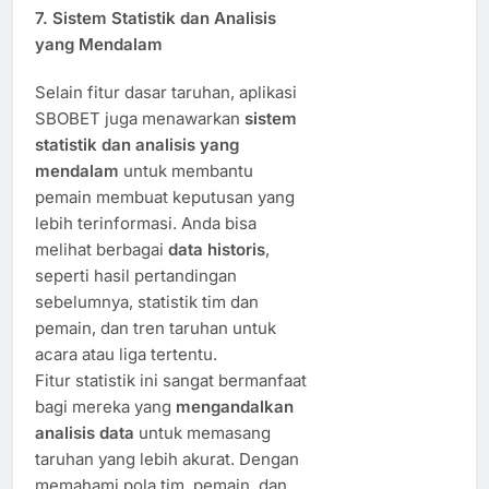
7.
Sistem Statistik dan Analisis
yang Mendalam
Selain fitur dasar taruhan, aplikasi
SBOBET juga menawarkan
sistem
statistik dan analisis yang
mendalam
untuk membantu
pemain membuat keputusan yang
lebih terinformasi. Anda bisa
melihat berbagai
data historis
,
seperti hasil pertandingan
sebelumnya, statistik tim dan
pemain, dan tren taruhan untuk
acara atau liga tertentu.
Fitur statistik ini sangat bermanfaat
bagi mereka yang
mengandalkan
analisis data
untuk memasang
taruhan yang lebih akurat. Dengan
memahami pola tim, pemain, dan