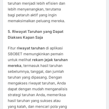
taruhan menjadi lebih efisien dan
lebih menyenangkan, terutama
bagi petaruh aktif yang ingin
memaksimalkan peluang mereka.
5.
Riwayat Taruhan yang Dapat
Diakses Kapan Saja
Fitur
riwayat taruhan
di aplikasi
SBOBET memungkinkan pemain
untuk melihat
rekam jejak taruhan
mereka
, termasuk hasil taruhan
sebelumnya, tanggal, dan jumlah
taruhan yang dipasang. Dengan
mengakses riwayat taruhan, Anda
dapat dengan mudah menganalisis
strategi taruhan Anda, memeriksa
hasil taruhan yang sukses atau
yang kalah, dan mencari pola yang