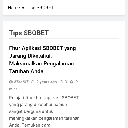
Home
Tips SBOBET
Tips SBOBET
Fitur Aplikasi SBOBET yang
Jarang Diketahui:
Maksimalkan Pengalaman
Taruhan Anda
87aef07
2 years ago
0
9
mins
Pelajari fitur-fitur aplikasi SBOBET
yang jarang diketahui namun
sangat berguna untuk
meningkatkan pengalaman taruhan
Anda. Temukan cara