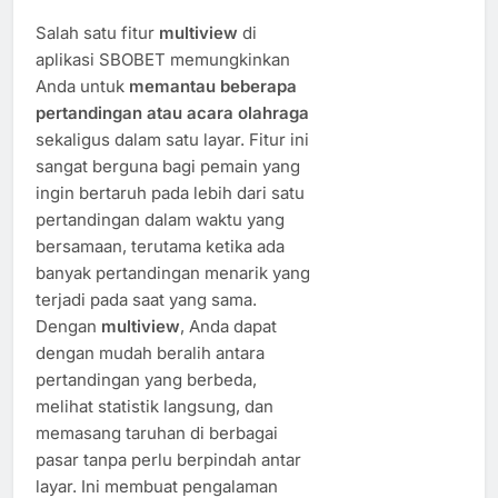
Salah satu fitur
multiview
di
aplikasi SBOBET memungkinkan
Anda untuk
memantau beberapa
pertandingan atau acara olahraga
sekaligus dalam satu layar. Fitur ini
sangat berguna bagi pemain yang
ingin bertaruh pada lebih dari satu
pertandingan dalam waktu yang
bersamaan, terutama ketika ada
banyak pertandingan menarik yang
terjadi pada saat yang sama.
Dengan
multiview
, Anda dapat
dengan mudah beralih antara
pertandingan yang berbeda,
melihat statistik langsung, dan
memasang taruhan di berbagai
pasar tanpa perlu berpindah antar
layar. Ini membuat pengalaman