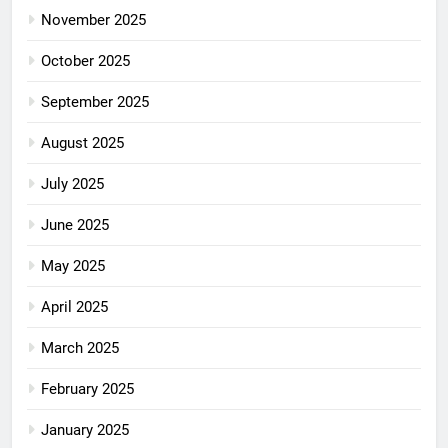
November 2025
October 2025
September 2025
August 2025
July 2025
June 2025
May 2025
April 2025
March 2025
February 2025
January 2025