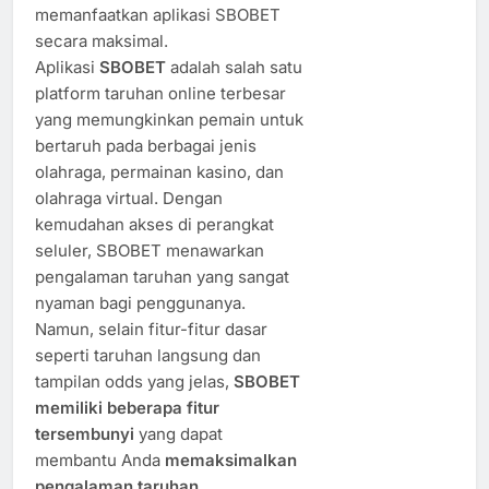
memanfaatkan aplikasi SBOBET
secara maksimal.
Aplikasi
SBOBET
adalah salah satu
platform taruhan online terbesar
yang memungkinkan pemain untuk
bertaruh pada berbagai jenis
olahraga, permainan kasino, dan
olahraga virtual. Dengan
kemudahan akses di perangkat
seluler, SBOBET menawarkan
pengalaman taruhan yang sangat
nyaman bagi penggunanya.
Namun, selain fitur-fitur dasar
seperti taruhan langsung dan
tampilan odds yang jelas,
SBOBET
memiliki beberapa fitur
tersembunyi
yang dapat
membantu Anda
memaksimalkan
pengalaman taruhan
.