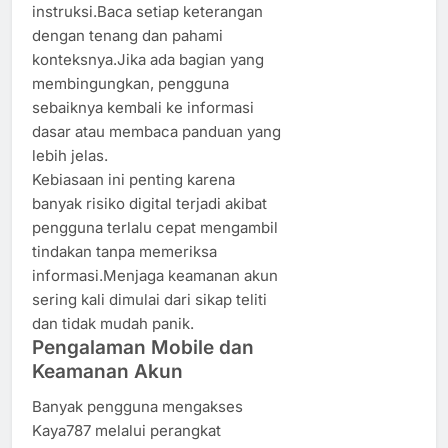
instruksi.Baca setiap keterangan
dengan tenang dan pahami
konteksnya.Jika ada bagian yang
membingungkan, pengguna
sebaiknya kembali ke informasi
dasar atau membaca panduan yang
lebih jelas.
Kebiasaan ini penting karena
banyak risiko digital terjadi akibat
pengguna terlalu cepat mengambil
tindakan tanpa memeriksa
informasi.Menjaga keamanan akun
sering kali dimulai dari sikap teliti
dan tidak mudah panik.
Pengalaman Mobile dan
Keamanan Akun
Banyak pengguna mengakses
Kaya787 melalui perangkat