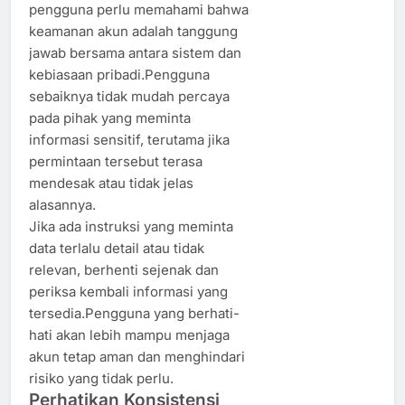
pengguna perlu memahami bahwa
keamanan akun adalah tanggung
jawab bersama antara sistem dan
kebiasaan pribadi.Pengguna
sebaiknya tidak mudah percaya
pada pihak yang meminta
informasi sensitif, terutama jika
permintaan tersebut terasa
mendesak atau tidak jelas
alasannya.
Jika ada instruksi yang meminta
data terlalu detail atau tidak
relevan, berhenti sejenak dan
periksa kembali informasi yang
tersedia.Pengguna yang berhati-
hati akan lebih mampu menjaga
akun tetap aman dan menghindari
risiko yang tidak perlu.
Perhatikan Konsistensi