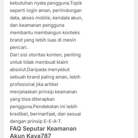
kebutuhan nyata pengguna.Topik
seperti login aman, perlindungan
data, akses mobile, kendala akun,
dan keamanan pengguna
membantu membangun konteks
brand yang lebih luas di mesin
pencari.
Dari sisi otoritas konten, penting
untuk tidak membuat klaim
absolut.Daripada menyebut
sebuah brand paling aman, lebih
profesional jika artikel
menjelaskan prinsip keamanan
yang bisa diterapkan
pengguna.Pendekatan ini lebih
kredibel, bermanfaat, dan sesuai
dengan prinsip E-E-A-T.
FAQ Seputar Keamanan
Akun Kaya787