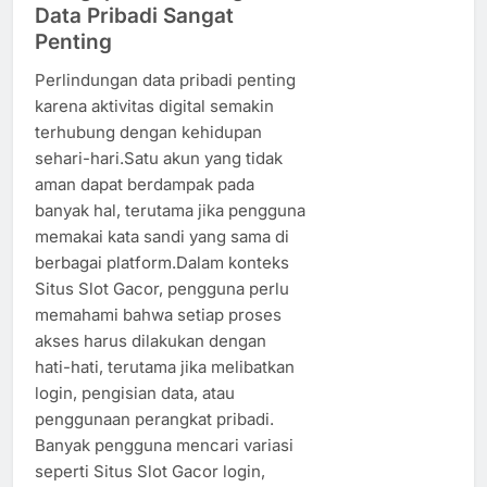
Data Pribadi Sangat
Penting
Perlindungan data pribadi penting
karena aktivitas digital semakin
terhubung dengan kehidupan
sehari-hari.Satu akun yang tidak
aman dapat berdampak pada
banyak hal, terutama jika pengguna
memakai kata sandi yang sama di
berbagai platform.Dalam konteks
Situs Slot Gacor, pengguna perlu
memahami bahwa setiap proses
akses harus dilakukan dengan
hati-hati, terutama jika melibatkan
login, pengisian data, atau
penggunaan perangkat pribadi.
Banyak pengguna mencari variasi
seperti Situs Slot Gacor login,