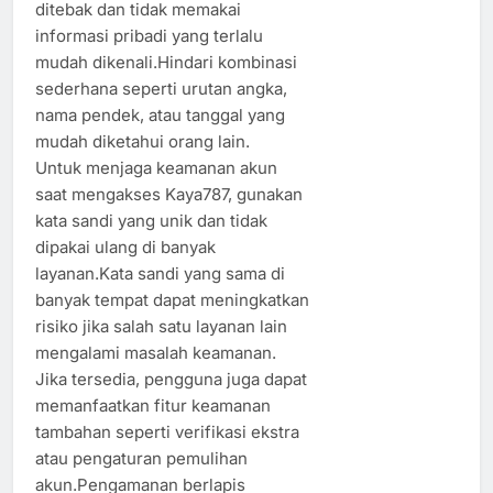
ditebak dan tidak memakai
informasi pribadi yang terlalu
mudah dikenali.Hindari kombinasi
sederhana seperti urutan angka,
nama pendek, atau tanggal yang
mudah diketahui orang lain.
Untuk menjaga keamanan akun
saat mengakses Kaya787, gunakan
kata sandi yang unik dan tidak
dipakai ulang di banyak
layanan.Kata sandi yang sama di
banyak tempat dapat meningkatkan
risiko jika salah satu layanan lain
mengalami masalah keamanan.
Jika tersedia, pengguna juga dapat
memanfaatkan fitur keamanan
tambahan seperti verifikasi ekstra
atau pengaturan pemulihan
akun.Pengamanan berlapis