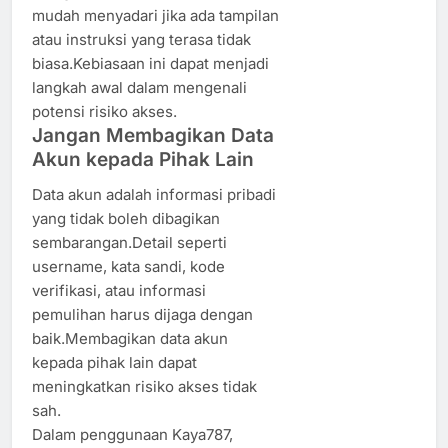
mudah menyadari jika ada tampilan
atau instruksi yang terasa tidak
biasa.Kebiasaan ini dapat menjadi
langkah awal dalam mengenali
potensi risiko akses.
Jangan Membagikan Data
Akun kepada Pihak Lain
Data akun adalah informasi pribadi
yang tidak boleh dibagikan
sembarangan.Detail seperti
username, kata sandi, kode
verifikasi, atau informasi
pemulihan harus dijaga dengan
baik.Membagikan data akun
kepada pihak lain dapat
meningkatkan risiko akses tidak
sah.
Dalam penggunaan Kaya787,