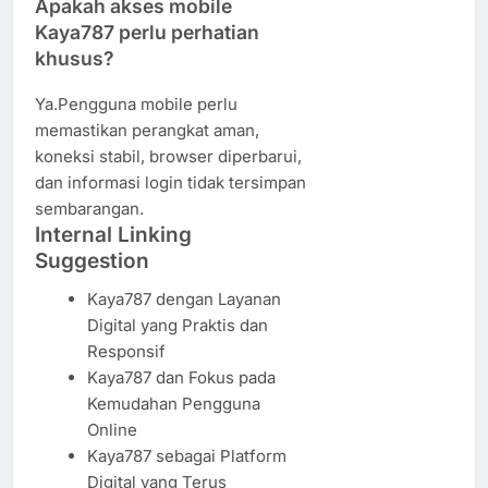
Apakah akses mobile
Kaya787 perlu perhatian
khusus?
Ya.Pengguna mobile perlu
memastikan perangkat aman,
koneksi stabil, browser diperbarui,
dan informasi login tidak tersimpan
sembarangan.
Internal Linking
Suggestion
Kaya787 dengan Layanan
Digital yang Praktis dan
Responsif
Kaya787 dan Fokus pada
Kemudahan Pengguna
Online
Kaya787 sebagai Platform
Digital yang Terus