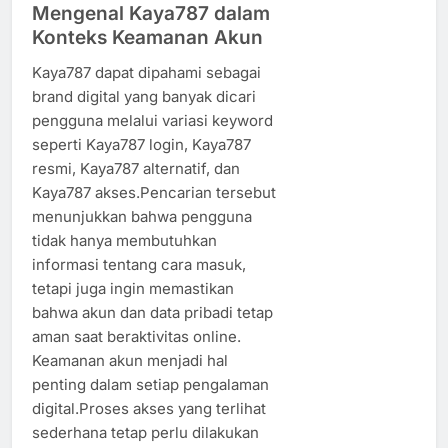
Mengenal Kaya787 dalam
Konteks Keamanan Akun
Kaya787 dapat dipahami sebagai
brand digital yang banyak dicari
pengguna melalui variasi keyword
seperti Kaya787 login, Kaya787
resmi, Kaya787 alternatif, dan
Kaya787 akses.Pencarian tersebut
menunjukkan bahwa pengguna
tidak hanya membutuhkan
informasi tentang cara masuk,
tetapi juga ingin memastikan
bahwa akun dan data pribadi tetap
aman saat beraktivitas online.
Keamanan akun menjadi hal
penting dalam setiap pengalaman
digital.Proses akses yang terlihat
sederhana tetap perlu dilakukan