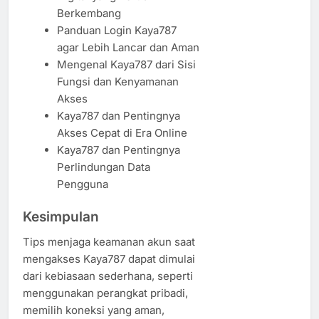
Berkembang
Panduan Login Kaya787
agar Lebih Lancar dan Aman
Mengenal Kaya787 dari Sisi
Fungsi dan Kenyamanan
Akses
Kaya787 dan Pentingnya
Akses Cepat di Era Online
Kaya787 dan Pentingnya
Perlindungan Data
Pengguna
Kesimpulan
Tips menjaga keamanan akun saat
mengakses Kaya787 dapat dimulai
dari kebiasaan sederhana, seperti
menggunakan perangkat pribadi,
memilih koneksi yang aman,