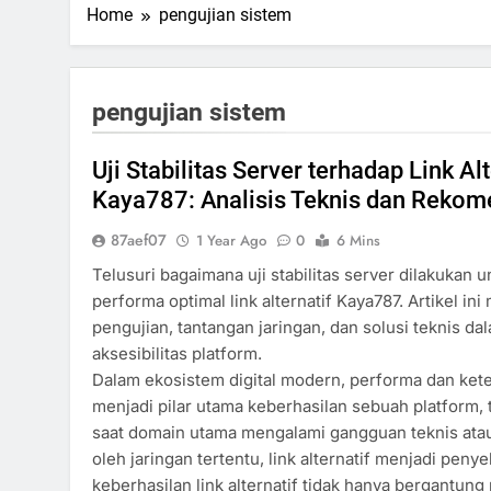
Home
pengujian sistem
pengujian sistem
Uji Stabilitas Server terhadap Link Alt
Kaya787: Analisis Teknis dan Rekom
87aef07
1 Year Ago
0
6 Mins
Telusuri bagaimana uji stabilitas server dilakukan
performa optimal link alternatif Kaya787. Artikel i
pengujian, tantangan jaringan, dan solusi teknis d
aksesibilitas platform.
Dalam ekosistem digital modern, performa dan ket
menjadi pilar utama keberhasilan sebuah platform,
saat domain utama mengalami gangguan teknis atau
oleh jaringan tertentu, link alternatif menjadi pen
keberhasilan link alternatif tidak hanya bergantun