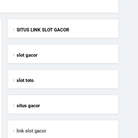
SITUS LINK SLOT GACOR
slot gacor
slot toto
situs gacor
link slot gacor