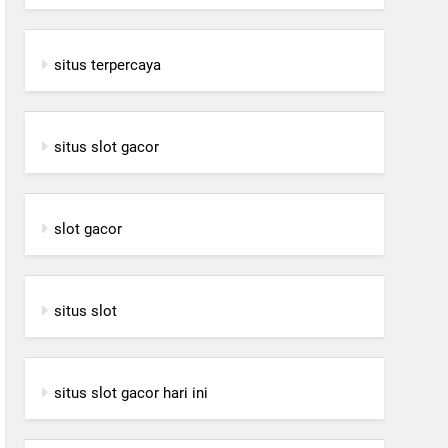
situs terpercaya
situs slot gacor
slot gacor
situs slot
situs slot gacor hari ini