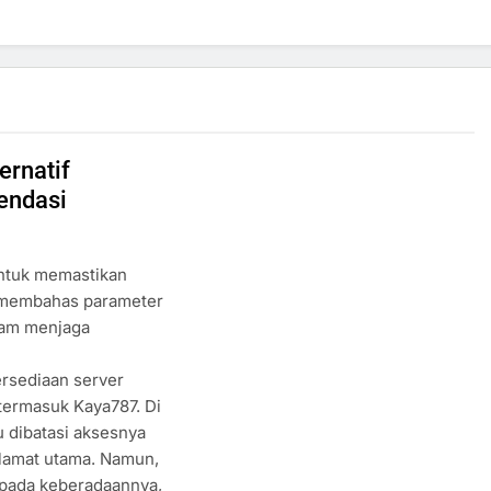
ernatif
endasi
 untuk memastikan
ni membahas parameter
alam menjaga
ersediaan server
 termasuk Kaya787. Di
 dibatasi aksesnya
yelamat utama. Namun,
g pada keberadaannya,