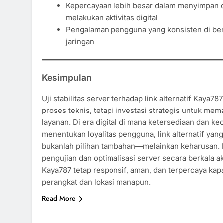
Kepercayaan lebih besar dalam menyimpan d
melakukan aktivitas digital
Pengalaman pengguna yang konsisten di ber
jaringan
Kesimpulan
Uji stabilitas server terhadap link alternatif Kaya7
proses teknis, tetapi investasi strategis untuk mem
layanan. Di era digital di mana ketersediaan dan k
menentukan loyalitas pengguna, link alternatif yang
bukanlah pilihan tambahan—melainkan keharusan. 
pengujian dan optimalisasi server secara berkala 
Kaya787 tetap responsif, aman, dan terpercaya kapa
perangkat dan lokasi manapun.
Read More