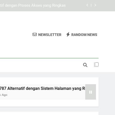
tif dengan Proses Akses yang Ringkas
stem Halaman yang Ringan dan Adaptif
ernatif yang Kembali ke Halaman Awal
NEWSLETTER
RANDOM NEWS
ntuk Mendukung Akses Multi-Perangkat
tif dengan Proses Akses yang Ringkas
onal Untuk Melindungi Rumah Dan Bisnis Anda.
stem Halaman yang Ringan dan Adaptif
ernatif yang Kembali ke Halaman Awal
if dengan Sistem Halaman yang Ringan dan Adaptif
Car
3 W