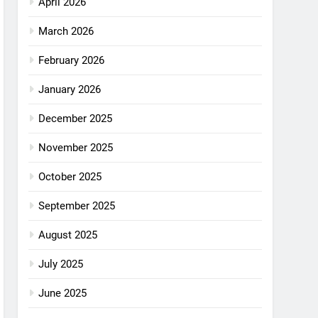
April 2026
March 2026
February 2026
January 2026
December 2025
November 2025
October 2025
September 2025
August 2025
July 2025
June 2025