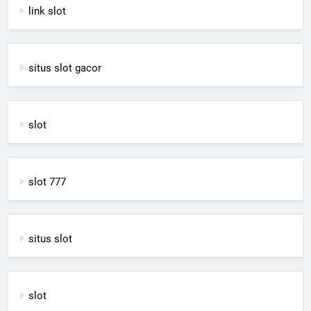
link slot
situs slot gacor
slot
slot 777
situs slot
slot