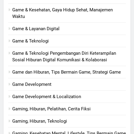
Game & Kesehatan, Gaya Hidup Sehat, Manajemen
Waktu
Game & Layanan Digital
Game & Teknologi
Game & Teknologi Pengembangan Diri Keterampilan
Sosial Hiburan Digital Komunikasi & Kolaborasi
Game dan Hiburan, Tips Bermain Game, Strategi Game
Game Development
Game Development & Localization
Gaming, Hiburan, Pelatihan, Cerita Fiksi
Gaming, Hiburan, Teknologi
Gaming, Kesehatan Mental, Lifestyle, Tips Bermain Game