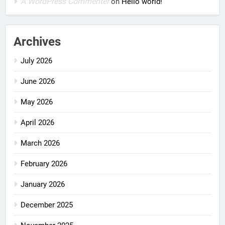
A WordPress Commenter
on
Hello world!
Archives
July 2026
June 2026
May 2026
April 2026
March 2026
February 2026
January 2026
December 2025