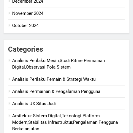
December 2024
November 2024
October 2024
Categories
Analisis Perilaku Mesin,Studi Ritme Permainan
Digital,Observasi Pola Sistem
Analisis Perilaku Pemain & Strategi Waktu
Analisis Permainan & Pengalaman Pengguna
Analisis UX Situs Judi
Arsitektur Sistem Digital,Teknologi Platform
Modern,Stabilitas Infrastruktur,Pengalaman Pengguna
Berkelanjutan