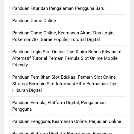
Panduan Fitur dan Pengalaman Pengguna Baru
Panduan Game Online
Panduan Game Online, Keamanan Akun, Tips Login,
Pokemon787, Game Populer, Tutorial Digital
Panduan Login Slot Online Tips Klaim Bonus Edwinslot
Alternatif Tutorial Pemain Pemula Slot Online Mobile
Friendly
Panduan Pemilihan Slot Edukasi Pemain Slot Online
Strategi Bermain Slot Informasi Fitur Permainan Tips
Hiburan Digital
Panduan Pemula, Platform Digital, Pengalaman
Pengguna
Panduan Pengguna, Keamanan Online, Perjudian Online
Panduan Platform Digital & Pengalaman Pengguna