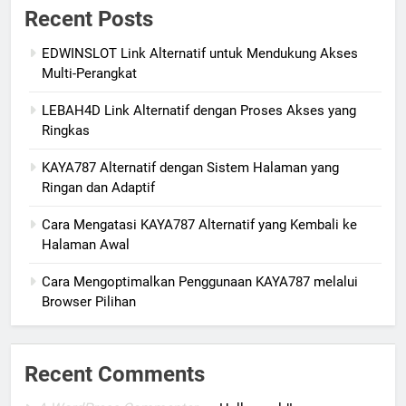
Recent Posts
EDWINSLOT Link Alternatif untuk Mendukung Akses
Multi-Perangkat
LEBAH4D Link Alternatif dengan Proses Akses yang
Ringkas
KAYA787 Alternatif dengan Sistem Halaman yang
Ringan dan Adaptif
Cara Mengatasi KAYA787 Alternatif yang Kembali ke
Halaman Awal
Cara Mengoptimalkan Penggunaan KAYA787 melalui
Browser Pilihan
Recent Comments