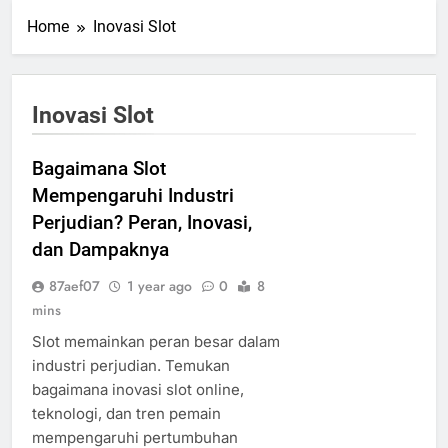
Home
Inovasi Slot
Inovasi Slot
Bagaimana Slot
Mempengaruhi Industri
Perjudian? Peran, Inovasi,
dan Dampaknya
87aef07
1 year ago
0
8
mins
Slot memainkan peran besar dalam
industri perjudian. Temukan
bagaimana inovasi slot online,
teknologi, dan tren pemain
mempengaruhi pertumbuhan