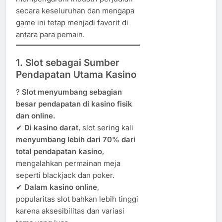
secara keseluruhan dan mengapa
game ini tetap menjadi favorit di
antara para pemain.
1. Slot sebagai Sumber
Pendapatan Utama Kasino
?
Slot menyumbang sebagian
besar pendapatan di kasino fisik
dan online.
✔
Di kasino darat
, slot sering kali
menyumbang lebih dari 70% dari
total pendapatan kasino
,
mengalahkan permainan meja
seperti blackjack dan poker.
✔
Dalam kasino online
,
popularitas slot bahkan lebih tinggi
karena aksesibilitas dan variasi