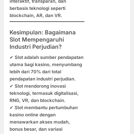
interaktif, transparan, dan
berbasis teknologi seperti
blockchain, AR, dan VR.
Kesimpulan: Bagaimana
Slot Mempengaruhi
Industri Perjudian?
✔
Slot adalah sumber pendapatan
utama bagi kasino, menyumbang
lebih dari 70% dari total
pendapatan industri perjudian.
✔
Slot mendorong inovasi
teknologi, termasuk digitalisasi,
RNG, VR, dan blockchain.
✔
Slot membantu pertumbuhan
kasino online dengan
menawarkan akses mudah,
bonus besar, dan variasi