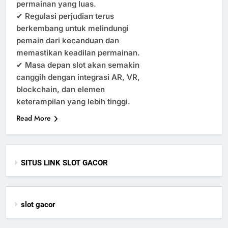
permainan yang luas.
✔
Regulasi perjudian terus
berkembang untuk melindungi
pemain dari kecanduan dan
memastikan keadilan permainan.
✔
Masa depan slot akan semakin
canggih dengan integrasi AR, VR,
blockchain, dan elemen
keterampilan yang lebih tinggi.
Read More
SITUS LINK SLOT GACOR
slot gacor