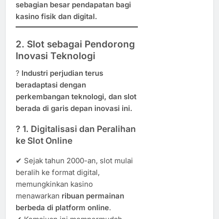
sebagian besar pendapatan bagi
kasino fisik dan digital.
2. Slot sebagai Pendorong
Inovasi Teknologi
?
Industri perjudian terus
beradaptasi dengan
perkembangan teknologi, dan slot
berada di garis depan inovasi ini.
? 1. Digitalisasi dan Peralihan
ke Slot Online
✔ Sejak tahun 2000-an, slot mulai
beralih ke format digital,
memungkinkan kasino
menawarkan
ribuan permainan
berbeda di platform online
.