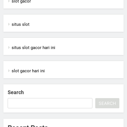
slot gacor
situs slot
situs slot gacor hari ini
slot gacor hari ini
Search
SEARCH