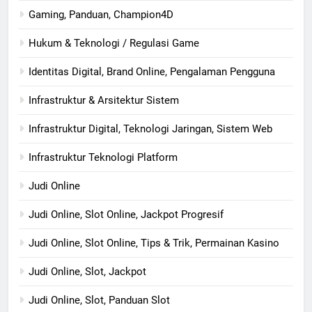
Gaming, Panduan, Champion4D
Hukum & Teknologi / Regulasi Game
Identitas Digital, Brand Online, Pengalaman Pengguna
Infrastruktur & Arsitektur Sistem
Infrastruktur Digital, Teknologi Jaringan, Sistem Web
Infrastruktur Teknologi Platform
Judi Online
Judi Online, Slot Online, Jackpot Progresif
Judi Online, Slot Online, Tips & Trik, Permainan Kasino
Judi Online, Slot, Jackpot
Judi Online, Slot, Panduan Slot