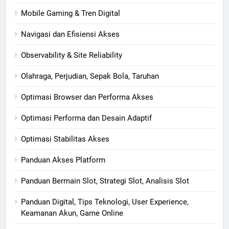
Mobile Gaming & Tren Digital
Navigasi dan Efisiensi Akses
Observability & Site Reliability
Olahraga, Perjudian, Sepak Bola, Taruhan
Optimasi Browser dan Performa Akses
Optimasi Performa dan Desain Adaptif
Optimasi Stabilitas Akses
Panduan Akses Platform
Panduan Bermain Slot, Strategi Slot, Analisis Slot
Panduan Digital, Tips Teknologi, User Experience,
Keamanan Akun, Game Online