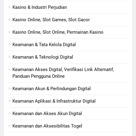
Kasino & Industri Perjudian
Kasino Online, Slot Games, Slot Gacor
Kasino Online, Slot Online, Permainan Kasino
Keamanan & Tata Kelola Digital
Keamanan & Teknologi Digital
Keamanan Akses Digital, Verifikasi Link Alternatif,
Panduan Pengguna Online
Keamanan Akun & Perlindungan Digital
Keamanan Aplikasi & Infrastruktur Digital
Keamanan dan Akses Akun Digital
Keamanan dan Aksesibilitas Togel