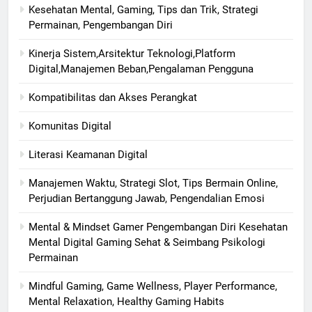
Kesehatan Mental, Gaming, Tips dan Trik, Strategi
Permainan, Pengembangan Diri
Kinerja Sistem,Arsitektur Teknologi,Platform
Digital,Manajemen Beban,Pengalaman Pengguna
Kompatibilitas dan Akses Perangkat
Komunitas Digital
Literasi Keamanan Digital
Manajemen Waktu, Strategi Slot, Tips Bermain Online,
Perjudian Bertanggung Jawab, Pengendalian Emosi
Mental & Mindset Gamer Pengembangan Diri Kesehatan
Mental Digital Gaming Sehat & Seimbang Psikologi
Permainan
Mindful Gaming, Game Wellness, Player Performance,
Mental Relaxation, Healthy Gaming Habits