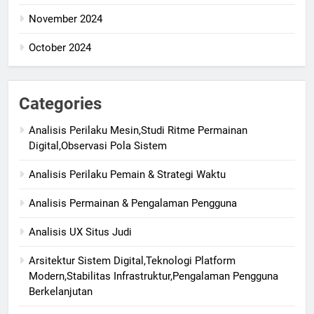
November 2024
October 2024
Categories
Analisis Perilaku Mesin,Studi Ritme Permainan
Digital,Observasi Pola Sistem
Analisis Perilaku Pemain & Strategi Waktu
Analisis Permainan & Pengalaman Pengguna
Analisis UX Situs Judi
Arsitektur Sistem Digital,Teknologi Platform
Modern,Stabilitas Infrastruktur,Pengalaman Pengguna
Berkelanjutan