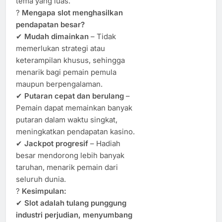
tema yang luas.
?
Mengapa slot menghasilkan
pendapatan besar?
✔
Mudah dimainkan
– Tidak
memerlukan strategi atau
keterampilan khusus, sehingga
menarik bagi pemain pemula
maupun berpengalaman.
✔
Putaran cepat dan berulang
–
Pemain dapat memainkan banyak
putaran dalam waktu singkat,
meningkatkan pendapatan kasino.
✔
Jackpot progresif
– Hadiah
besar mendorong lebih banyak
taruhan, menarik pemain dari
seluruh dunia.
?
Kesimpulan:
✔
Slot adalah tulang punggung
industri perjudian, menyumbang