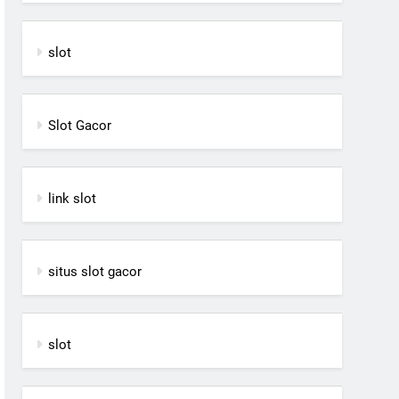
slot
Slot Gacor
link slot
situs slot gacor
slot