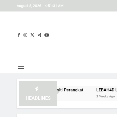
Skip
August 8, 2026
4:51:32 AM
to
content
Pes
Pest Cont
endukung Akses Multi-Perangkat
LEBAH4D Link Alternat
2 Weeks Ago
HEADLINES