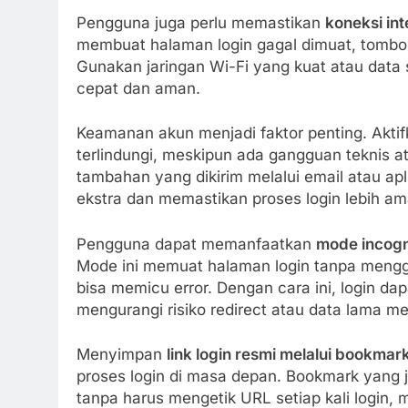
Pengguna juga perlu memastikan
koneksi int
membuat halaman login gagal dimuat, tombol t
Gunakan jaringan Wi-Fi yang kuat atau data 
cepat dan aman.
Keamanan akun menjadi faktor penting. Akti
terlindungi, meskipun ada gangguan teknis 
tambahan yang dikirim melalui email atau a
ekstra dan memastikan proses login lebih am
Pengguna dapat memanfaatkan
mode incogn
Mode ini memuat halaman login tanpa mengg
bisa memicu error. Dengan cara ini, login da
mengurangi risiko redirect atau data lama m
Menyimpan
link login resmi melalui bookma
proses login di masa depan. Bookmark yang
tanpa harus mengetik URL setiap kali login, me