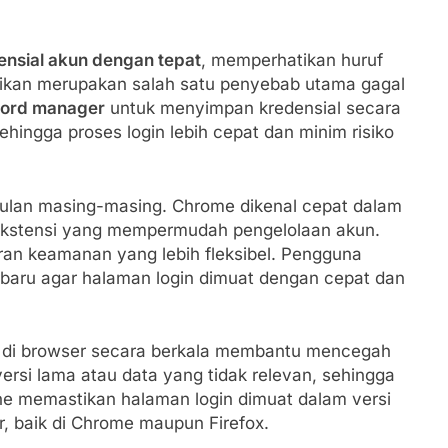
ensial akun dengan tepat
, memperhatikan huruf
etikan merupakan salah satu penyebab utama gagal
ord manager
untuk menyimpan kredensial secara
sehingga proses login lebih cepat dan minim risiko
gulan masing-masing. Chrome dikenal cepat dalam
kstensi yang mempermudah pengelolaan akun.
uran keamanan yang lebih fleksibel. Pengguna
rbaru agar halaman login dimuat dengan cepat dan
di browser secara berkala membantu mencegah
rsi lama atau data yang tidak relevan, sehingga
he memastikan halaman login dimuat dalam versi
ar, baik di Chrome maupun Firefox.