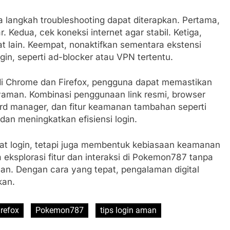
a langkah troubleshooting dapat diterapkan. Pertama,
 Kedua, cek koneksi internet agar stabil. Ketiga,
at lain. Keempat, nonaktifkan sementara ekstensi
n, seperti ad-blocker atau VPN tertentu.
 Chrome dan Firefox, pengguna dapat memastikan
aman. Kombinasi penggunaan link resmi, browser
word manager, dan fitur keamanan tambahan seperti
n meningkatkan efisiensi login.
at login, tetapi juga membentuk kebiasaan keamanan
 eksplorasi fitur dan interaksi di Pokemon787 tanpa
an. Dengan cara yang tepat, pengalaman digital
kan.
irefox
Pokemon787
tips login aman