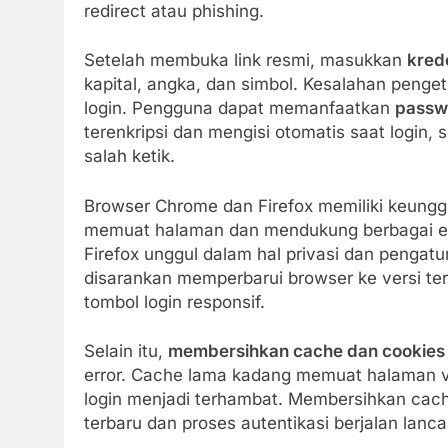
redirect atau phishing.
Setelah membuka link resmi, masukkan
kred
kapital, angka, dan simbol. Kesalahan peng
login. Pengguna dapat memanfaatkan
passw
terenkripsi dan mengisi otomatis saat login, 
salah ketik.
Browser Chrome dan Firefox memiliki keung
memuat halaman dan mendukung berbagai e
Firefox unggul dalam hal privasi dan pengat
disarankan memperbarui browser ke versi te
tombol login responsif.
Selain itu,
membersihkan cache dan cookies
error. Cache lama kadang memuat halaman ve
login menjadi terhambat. Membersihkan cac
terbaru dan proses autentikasi berjalan lanc