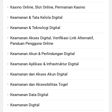
Kasino Online, Slot Online, Permainan Kasino
Keamanan & Tata Kelola Digital
Keamanan & Teknologi Digital
Keamanan Akses Digital, Verifikasi Link Alternatif,
Panduan Pengguna Online
Keamanan Akun & Perlindungan Digital
Keamanan Aplikasi & Infrastruktur Digital
Keamanan dan Akses Akun Digital
Keamanan dan Aksesibilitas Togel
Keamanan Data Digital
Keamanan Digital