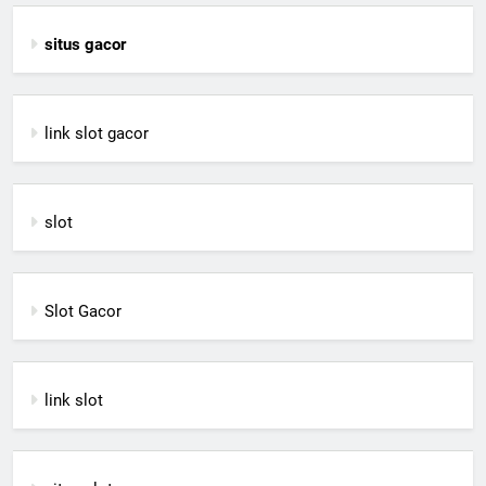
situs gacor
link slot gacor
slot
Slot Gacor
link slot