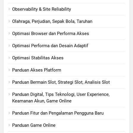
Observability & Site Reliability
Olahraga, Perjudian, Sepak Bola, Taruhan
Optimasi Browser dan Performa Akses
Optimasi Performa dan Desain Adaptif
Optimasi Stabilitas Akses
Panduan Akses Platform
Panduan Bermain Slot, Strategi Slot, Analisis Slot
Panduan Digital, Tips Teknologi, User Experience,
Keamanan Akun, Game Online
Panduan Fitur dan Pengalaman Pengguna Baru
Panduan Game Online