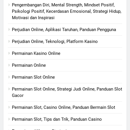
Pengembangan Diri, Mental Strength, Mindset Positif,
Psikologi Positif, Kecerdasan Emosional, Strategi Hidup,
Motivasi dan Inspirasi
Perjudian Online, Aplikasi Taruhan, Panduan Pengguna
Perjudian Online, Teknologi, Platform Kasino
Permainan Kasino Online
Permainan Online
Permainan Slot Online
Permainan Slot Online, Strategi Judi Online, Panduan Slot
Gacor
Permainan Slot, Casino Online, Panduan Bermain Slot
Permainan Slot, Tips dan Trik, Panduan Casino