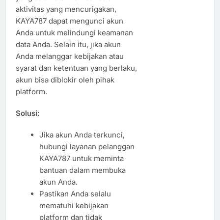
aktivitas yang mencurigakan,
KAYA787 dapat mengunci akun
Anda untuk melindungi keamanan
data Anda. Selain itu, jika akun
Anda melanggar kebijakan atau
syarat dan ketentuan yang berlaku,
akun bisa diblokir oleh pihak
platform.
Solusi:
Jika akun Anda terkunci,
hubungi layanan pelanggan
KAYA787 untuk meminta
bantuan dalam membuka
akun Anda.
Pastikan Anda selalu
mematuhi kebijakan
platform dan tidak