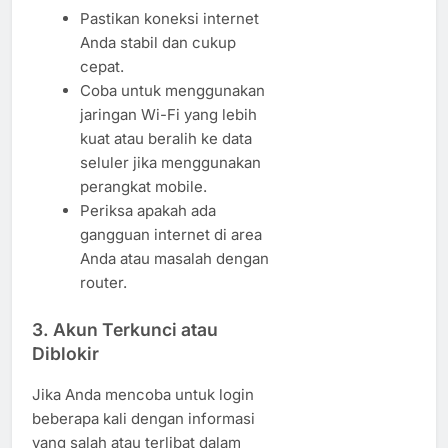
Pastikan koneksi internet
Anda stabil dan cukup
cepat.
Coba untuk menggunakan
jaringan Wi-Fi yang lebih
kuat atau beralih ke data
seluler jika menggunakan
perangkat mobile.
Periksa apakah ada
gangguan internet di area
Anda atau masalah dengan
router.
3. Akun Terkunci atau
Diblokir
Jika Anda mencoba untuk login
beberapa kali dengan informasi
yang salah atau terlibat dalam