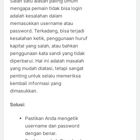
Salah satu alasan paling umum
mengapa pemain tidak bisa login
adalah kesalahan dalam
memasukkan username atau
password. Terkadang, bisa terjadi
kesalahan ketik, penggunaan huruf
kapital yang salah, atau bahkan
penggunaan kata sandi yang tidak
diperbarui. Hal ini adalah masalah
yang mudah diatasi, tetapi sangat
penting untuk selalu memeriksa
kembali informasi yang
dimasukkan.
Solusi:
Pastikan Anda mengetik
username dan password
dengan benar.