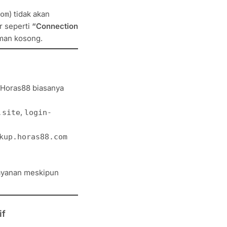
) tidak akan
om
r seperti
“Connection
aman kosong.
 Horas88 biasanya
,
.site
login-
kup.horas88.com
ayanan meskipun
if