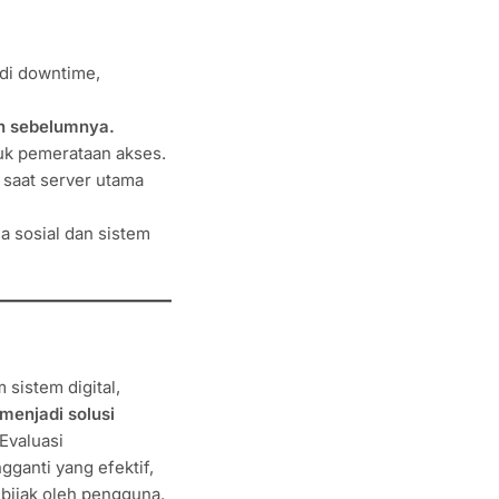
adi downtime,
n sebelumnya.
k pemerataan akses.
 saat server utama
a sosial dan sistem
sistem digital,
menjadi solusi
 Evaluasi
gganti yang efektif,
 bijak oleh pengguna.