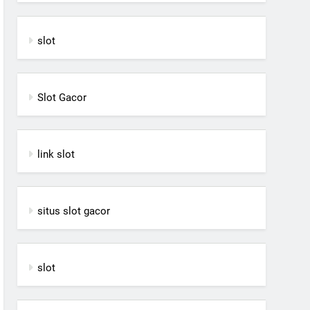
slot
Slot Gacor
link slot
situs slot gacor
slot