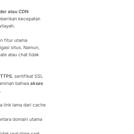
der atau CDN
berikan kecepatan
ilayah.
n fitur utama
igasi situs. Namun,
ate atau chat tidak
HTTPS
, sertifikat SSL
n jaminan bahwa
akses
.
link lama dari cache
antara domain utama
idak real-time saat