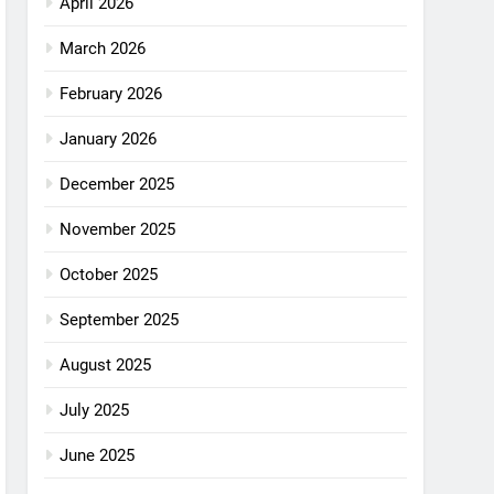
April 2026
March 2026
February 2026
January 2026
December 2025
November 2025
October 2025
September 2025
August 2025
July 2025
June 2025