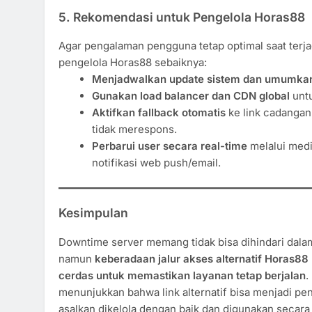
5. Rekomendasi untuk Pengelola Horas88
Agar pengalaman pengguna tetap optimal saat terj
pengelola Horas88 sebaiknya:
Menjadwalkan update sistem dan umumka
Gunakan load balancer dan CDN global
untu
Aktifkan fallback otomatis
ke link cadangan
tidak merespons.
Perbarui user secara real-time
melalui medi
notifikasi web push/email.
Kesimpulan
Downtime server memang tidak bisa dihindari dalam 
namun
keberadaan jalur akses alternatif Horas88 
cerdas untuk memastikan layanan tetap berjalan
.
menunjukkan bahwa link alternatif bisa menjadi pen
asalkan dikelola dengan baik dan digunakan secara