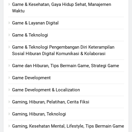
Game & Kesehatan, Gaya Hidup Sehat, Manajemen
Waktu
Game & Layanan Digital
Game & Teknologi
Game & Teknologi Pengembangan Diri Keterampilan
Sosial Hiburan Digital Komunikasi & Kolaborasi
Game dan Hiburan, Tips Bermain Game, Strategi Game
Game Development
Game Development & Localization
Gaming, Hiburan, Pelatihan, Cerita Fiksi
Gaming, Hiburan, Teknologi
Gaming, Kesehatan Mental, Lifestyle, Tips Bermain Game