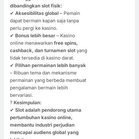
dibandingkan slot fisik:
✔
Aksesibilitas global
– Pemain
dapat bermain kapan saja tanpa
perlu pergi ke kasino.
✔
Bonus lebih besar
– Kasino
online menawarkan
free spins,
cashback, dan turnamen slot
yang
tidak tersedia di kasino darat.
✔
Pilihan permainan lebih banyak
– Ribuan tema dan mekanisme
permainan yang berbeda membuat
pengalaman bermain lebih
bervariasi.
?
Kesimpulan:
✔
Slot adalah pendorong utama
pertumbuhan kasino online,
membantu industri perjudian
mencapai audiens global yang