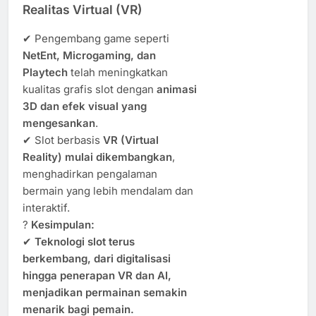
Realitas Virtual (VR)
✔ Pengembang game seperti
NetEnt, Microgaming, dan
Playtech
telah meningkatkan
kualitas grafis slot dengan
animasi
3D dan efek visual yang
mengesankan
.
✔ Slot berbasis
VR (Virtual
Reality) mulai dikembangkan
,
menghadirkan pengalaman
bermain yang lebih mendalam dan
interaktif.
?
Kesimpulan:
✔
Teknologi slot terus
berkembang, dari digitalisasi
hingga penerapan VR dan AI,
menjadikan permainan semakin
menarik bagi pemain.