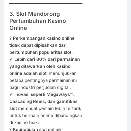
3. Slot Mendorong
Pertumbuhan Kasino
Online
?
Perkembangan kasino online
tidak dapat dipisahkan dari
pertumbuhan popularitas slot.
✔
Lebih dari 80% dari permainan
yang ditawarkan oleh kasino
online adalah slot
, menunjukkan
betapa pentingnya permainan ini
bagi industri perjudian digital.
✔
Inovasi seperti Megaways™,
Cascading Reels, dan gamifikasi
slot
membuat pemain lebih tertarik
untuk bermain online dibandingkan
di kasino fisik.
?
Keunggulan slot online