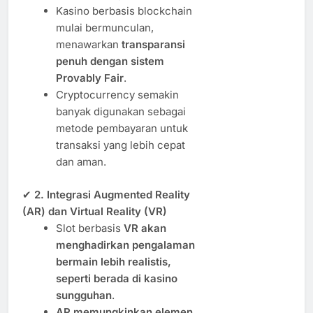
Kasino berbasis blockchain
mulai bermunculan,
menawarkan
transparansi
penuh dengan sistem
Provably Fair
.
Cryptocurrency semakin
banyak digunakan sebagai
metode pembayaran untuk
transaksi yang lebih cepat
dan aman.
✔
2. Integrasi Augmented Reality
(AR) dan Virtual Reality (VR)
Slot berbasis
VR akan
menghadirkan pengalaman
bermain lebih realistis,
seperti berada di kasino
sungguhan
.
AR memungkinkan elemen