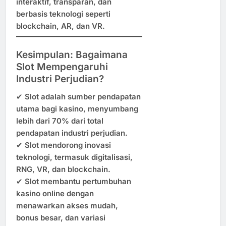
interaktif, transparan, dan
berbasis teknologi seperti
blockchain, AR, dan VR.
Kesimpulan: Bagaimana
Slot Mempengaruhi
Industri Perjudian?
✔
Slot adalah sumber pendapatan
utama bagi kasino, menyumbang
lebih dari 70% dari total
pendapatan industri perjudian.
✔
Slot mendorong inovasi
teknologi, termasuk digitalisasi,
RNG, VR, dan blockchain.
✔
Slot membantu pertumbuhan
kasino online dengan
menawarkan akses mudah,
bonus besar, dan variasi