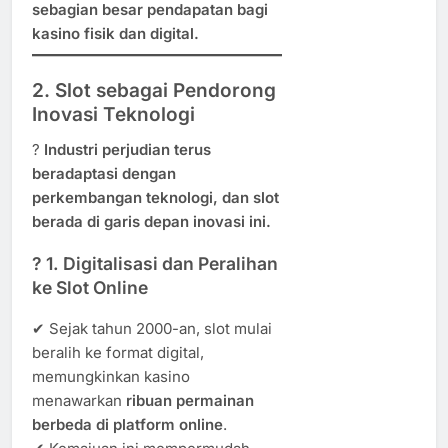
sebagian besar pendapatan bagi
kasino fisik dan digital.
2. Slot sebagai Pendorong
Inovasi Teknologi
?
Industri perjudian terus
beradaptasi dengan
perkembangan teknologi, dan slot
berada di garis depan inovasi ini.
? 1. Digitalisasi dan Peralihan
ke Slot Online
✔ Sejak tahun 2000-an, slot mulai
beralih ke format digital,
memungkinkan kasino
menawarkan
ribuan permainan
berbeda di platform online
.