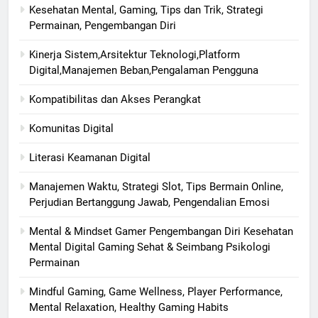
Kesehatan Mental, Gaming, Tips dan Trik, Strategi
Permainan, Pengembangan Diri
Kinerja Sistem,Arsitektur Teknologi,Platform
Digital,Manajemen Beban,Pengalaman Pengguna
Kompatibilitas dan Akses Perangkat
Komunitas Digital
Literasi Keamanan Digital
Manajemen Waktu, Strategi Slot, Tips Bermain Online,
Perjudian Bertanggung Jawab, Pengendalian Emosi
Mental & Mindset Gamer Pengembangan Diri Kesehatan
Mental Digital Gaming Sehat & Seimbang Psikologi
Permainan
Mindful Gaming, Game Wellness, Player Performance,
Mental Relaxation, Healthy Gaming Habits