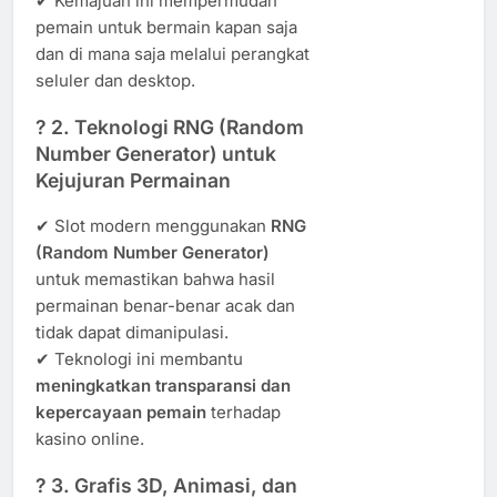
✔ Kemajuan ini mempermudah
pemain untuk bermain kapan saja
dan di mana saja melalui perangkat
seluler dan desktop.
? 2. Teknologi RNG (Random
Number Generator) untuk
Kejujuran Permainan
✔ Slot modern menggunakan
RNG
(Random Number Generator)
untuk memastikan bahwa hasil
permainan benar-benar acak dan
tidak dapat dimanipulasi.
✔ Teknologi ini membantu
meningkatkan transparansi dan
kepercayaan pemain
terhadap
kasino online.
? 3. Grafis 3D, Animasi, dan