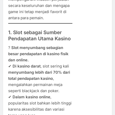
secara keseluruhan dan mengapa
game ini tetap menjadi favorit di
antara para pemain.
1. Slot sebagai Sumber
Pendapatan Utama Kasino
?
Slot menyumbang sebagian
besar pendapatan di kasino fisik
dan online.
✔
Di kasino darat
, slot sering kali
menyumbang lebih dari 70% dari
total pendapatan kasino
,
mengalahkan permainan meja
seperti blackjack dan poker.
✔
Dalam kasino online
,
popularitas slot bahkan lebih tinggi
karena aksesibilitas dan variasi