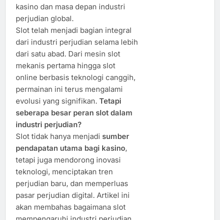
kasino dan masa depan industri
perjudian global.
Slot telah menjadi bagian integral
dari industri perjudian selama lebih
dari satu abad. Dari mesin slot
mekanis pertama hingga slot
online berbasis teknologi canggih,
permainan ini terus mengalami
evolusi yang signifikan.
Tetapi
seberapa besar peran slot dalam
industri perjudian?
Slot tidak hanya menjadi
sumber
pendapatan utama bagi kasino
,
tetapi juga mendorong inovasi
teknologi, menciptakan tren
perjudian baru, dan memperluas
pasar perjudian digital. Artikel ini
akan membahas bagaimana slot
mempengaruhi industri perjudian