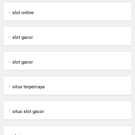
slot online
slot gacor
slot gacor
situs terpercaya
situs slot gacor