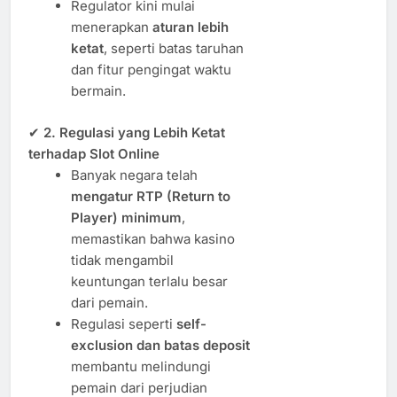
Regulator kini mulai
menerapkan
aturan lebih
ketat
, seperti batas taruhan
dan fitur pengingat waktu
bermain.
✔
2. Regulasi yang Lebih Ketat
terhadap Slot Online
Banyak negara telah
mengatur RTP (Return to
Player) minimum
,
memastikan bahwa kasino
tidak mengambil
keuntungan terlalu besar
dari pemain.
Regulasi seperti
self-
exclusion dan batas deposit
membantu melindungi
pemain dari perjudian