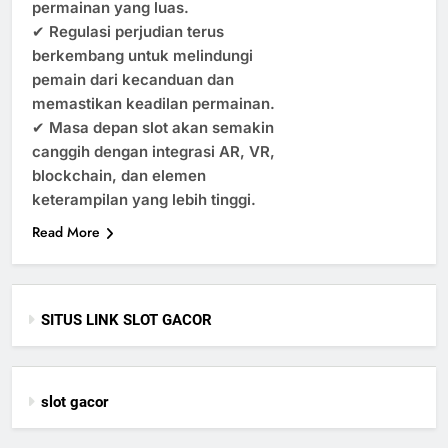
permainan yang luas.
✔
Regulasi perjudian terus
berkembang untuk melindungi
pemain dari kecanduan dan
memastikan keadilan permainan.
✔
Masa depan slot akan semakin
canggih dengan integrasi AR, VR,
blockchain, dan elemen
keterampilan yang lebih tinggi.
Read More
SITUS LINK SLOT GACOR
slot gacor