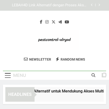
Skip
KAYA787 Alternatif dengan Sistem Halaman yang
to
Ringan dan Adaptif
content
Cara Mengatasi KAYA787 Alternatif yang Kembali
ke Halaman Awal
EDWINSLOT Link Alternatif untuk Mendukung
Akses Multi-Perangkat
LEBAH4D Link Alternatif dengan Proses Akses
yang Ringkas
KAYA787 Alternatif dengan Sistem Halaman yang
Ringan dan Adaptif
Pest Control Al
Pest Control Al Riyadh Memberikan
Cara Mengatasi KAYA787 Alternatif yang Kembali
NEWSLETTER
RANDOM NEWS
Riyadh
ke Halaman Awal
Layanan Pengendalian Hama Profesional
Untuk Melindungi Rumah Dan Bisnis Anda.
MENU
WINSLOT Link Alternatif untuk Mendukung Akses Multi-Peran
HEADLINES
Weeks Ago