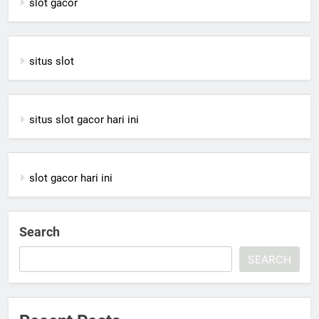
slot gacor
situs slot
situs slot gacor hari ini
slot gacor hari ini
Search
SEARCH