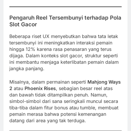
Pengaruh Reel Tersembunyi terhadap Pola
Slot Gacor
Beberapa riset UX menyebutkan bahwa tata letak
tersembunyi ini meningkatkan interaksi pemain
hingga 12% karena rasa penasaran yang terus
dijaga. Dalam konteks slot gacor, struktur seperti
ini membantu menjaga keterlibatan pemain dalam
jangka panjang.
Misalnya, dalam permainan seperti
Mahjong Ways
2
atau
Phoenix Rises
, sebagian besar reel atas
dan bawah tidak ditampilkan penuh. Namun,
simbol-simbol dari sana seringkali muncul secara
tiba-tiba dalam fitur bonus atau tumble, membuat
pemain merasa bahwa potensi kemenangan
datang dari area yang tak terduga.