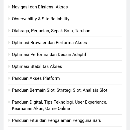
Navigasi dan Efisiensi Akses
Observability & Site Reliability
Olahraga, Perjudian, Sepak Bola, Taruhan
Optimasi Browser dan Performa Akses
Optimasi Performa dan Desain Adaptif
Optimasi Stabilitas Akses
Panduan Akses Platform
Panduan Bermain Slot, Strategi Slot, Analisis Slot
Panduan Digital, Tips Teknologi, User Experience,
Keamanan Akun, Game Online
Panduan Fitur dan Pengalaman Pengguna Baru