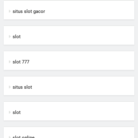
situs slot gacor
slot
slot 777
situs slot
slot
slot online