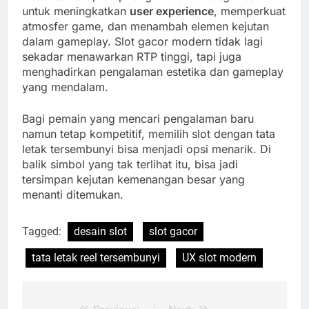
untuk meningkatkan
user experience
, memperkuat
atmosfer game, dan menambah elemen kejutan
dalam gameplay. Slot gacor modern tidak lagi
sekadar menawarkan RTP tinggi, tapi juga
menghadirkan pengalaman estetika dan gameplay
yang mendalam.
Bagi pemain yang mencari pengalaman baru
namun tetap kompetitif, memilih slot dengan tata
letak tersembunyi bisa menjadi opsi menarik. Di
balik simbol yang tak terlihat itu, bisa jadi
tersimpan kejutan kemenangan besar yang
menanti ditemukan.
Tagged:
desain slot
slot gacor
tata letak reel tersembunyi
UX slot modern