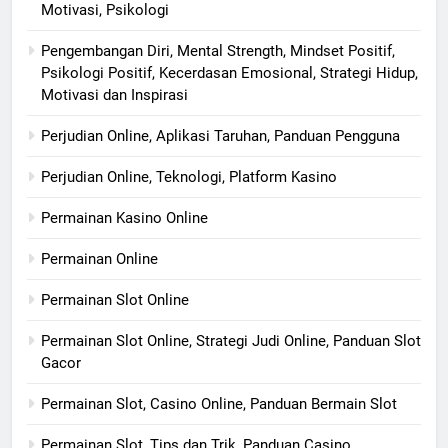
Motivasi, Psikologi
Pengembangan Diri, Mental Strength, Mindset Positif,
Psikologi Positif, Kecerdasan Emosional, Strategi Hidup,
Motivasi dan Inspirasi
Perjudian Online, Aplikasi Taruhan, Panduan Pengguna
Perjudian Online, Teknologi, Platform Kasino
Permainan Kasino Online
Permainan Online
Permainan Slot Online
Permainan Slot Online, Strategi Judi Online, Panduan Slot
Gacor
Permainan Slot, Casino Online, Panduan Bermain Slot
Permainan Slot, Tips dan Trik, Panduan Casino