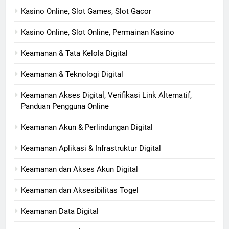
Kasino Online, Slot Games, Slot Gacor
Kasino Online, Slot Online, Permainan Kasino
Keamanan & Tata Kelola Digital
Keamanan & Teknologi Digital
Keamanan Akses Digital, Verifikasi Link Alternatif,
Panduan Pengguna Online
Keamanan Akun & Perlindungan Digital
Keamanan Aplikasi & Infrastruktur Digital
Keamanan dan Akses Akun Digital
Keamanan dan Aksesibilitas Togel
Keamanan Data Digital