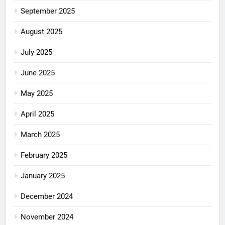
September 2025
August 2025
July 2025
June 2025
May 2025
April 2025
March 2025
February 2025
January 2025
December 2024
November 2024