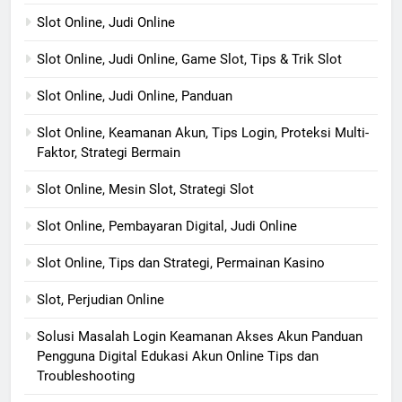
Slot Online, Judi Online
Slot Online, Judi Online, Game Slot, Tips & Trik Slot
Slot Online, Judi Online, Panduan
Slot Online, Keamanan Akun, Tips Login, Proteksi Multi-
Faktor, Strategi Bermain
Slot Online, Mesin Slot, Strategi Slot
Slot Online, Pembayaran Digital, Judi Online
Slot Online, Tips dan Strategi, Permainan Kasino
Slot, Perjudian Online
Solusi Masalah Login Keamanan Akses Akun Panduan
Pengguna Digital Edukasi Akun Online Tips dan
Troubleshooting