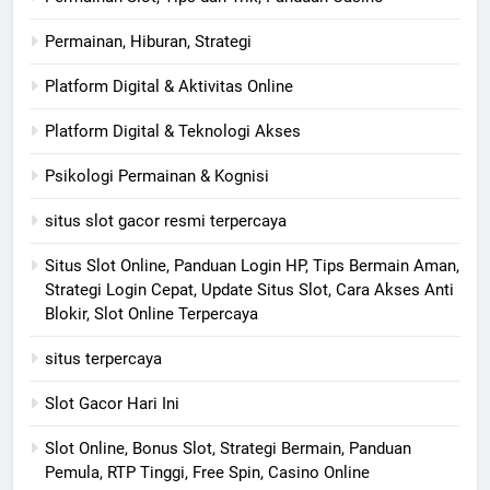
Permainan, Hiburan, Strategi
Platform Digital & Aktivitas Online
Platform Digital & Teknologi Akses
Psikologi Permainan & Kognisi
situs slot gacor resmi terpercaya
Situs Slot Online, Panduan Login HP, Tips Bermain Aman,
Strategi Login Cepat, Update Situs Slot, Cara Akses Anti
Blokir, Slot Online Terpercaya
situs terpercaya
Slot Gacor Hari Ini
Slot Online, Bonus Slot, Strategi Bermain, Panduan
Pemula, RTP Tinggi, Free Spin, Casino Online