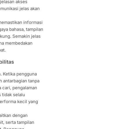
ejelasan akses
munikasi jelas akan
emastikan informasi
gaya bahasa, tampilan
ukung. Semakin jelas
guna membedakan
at.
ilitas
. Ketika pengguna
h antarbagian tanpa
 cari, pengalaman
 tidak selalu
performa kecil yang
kaitkan dengan
t, serta tampilan