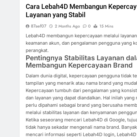
Cara Lebah4D Membangun Kepercaya
Layanan yang Stabil
87aef07
2 Months Ago
0
15 Mins
Lebah4D membangun kepercayaan melalui layanan st
keamanan akun, dan pengalaman pengguna yang kon
perangkat.
Pentingnya Stabilitas Layanan da
Membangun Kepercayaan Brand
Dalam dunia digital, kepercayaan pengguna tidak t
tampilan yang menarik atau nama brand yang mudah
Kepercayaan tumbuh dari pengalaman yang konsiste
dan layanan yang dapat diandalkan. Hal inilah ya
perlu dipahami sebagai brand yang berusaha memb
melalui stabilitas layanan dan kenyamanan penggun
Ketika seseorang mencari Lebah4D di Google, tuju
tidak hanya sekadar mengenali nama brand. Banya
mencari informasi seperti Lebah4D login, Lebah4