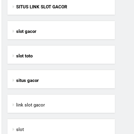
SITUS LINK SLOT GACOR
slot gacor
slot toto
situs gacor
link slot gacor
slot