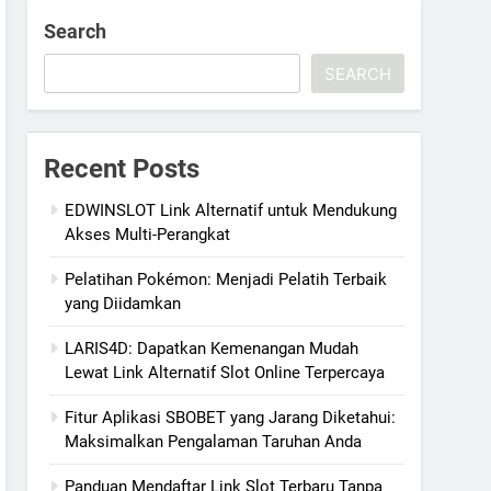
Search
SEARCH
Recent Posts
EDWINSLOT Link Alternatif untuk Mendukung
Akses Multi-Perangkat
Pelatihan Pokémon: Menjadi Pelatih Terbaik
yang Diidamkan
LARIS4D: Dapatkan Kemenangan Mudah
Lewat Link Alternatif Slot Online Terpercaya
Fitur Aplikasi SBOBET yang Jarang Diketahui:
Maksimalkan Pengalaman Taruhan Anda
Panduan Mendaftar Link Slot Terbaru Tanpa