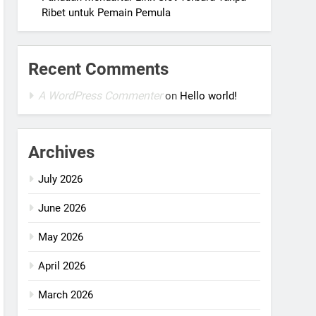
Ribet untuk Pemain Pemula
Recent Comments
A WordPress Commenter
on
Hello world!
Archives
July 2026
June 2026
May 2026
April 2026
March 2026