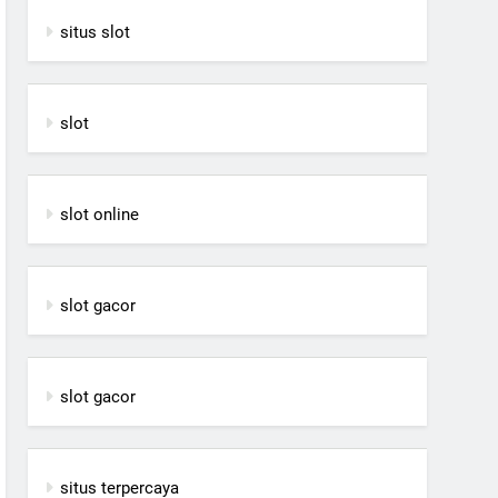
situs slot
slot
slot online
slot gacor
slot gacor
situs terpercaya