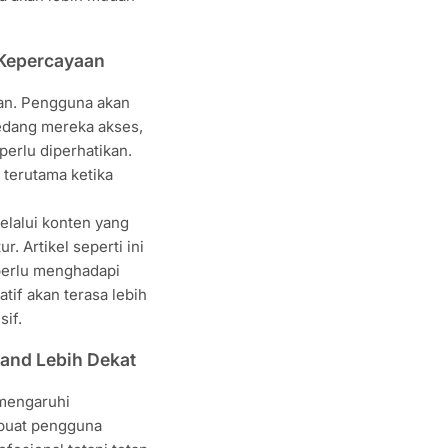
 Kepercayaan
aan. Pengguna akan
edang mereka akses,
perlu diperhatikan.
 terutama ketika
elalui konten yang
. Artikel seperti ini
perlu menghadapi
tif akan terasa lebih
sif.
and Lebih Dekat
emengaruhi
mbuat pengguna