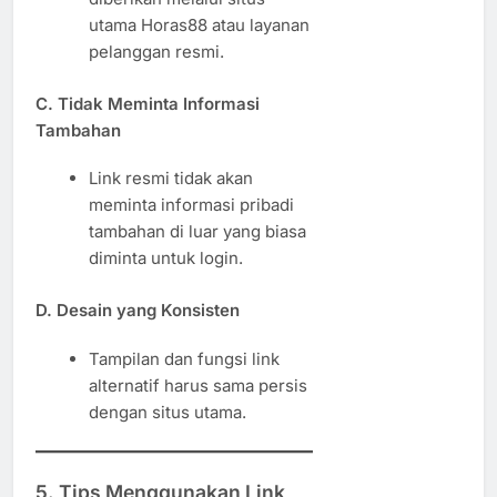
utama Horas88 atau layanan
pelanggan resmi.
C. Tidak Meminta Informasi
Tambahan
Link resmi tidak akan
meminta informasi pribadi
tambahan di luar yang biasa
diminta untuk login.
D. Desain yang Konsisten
Tampilan dan fungsi link
alternatif harus sama persis
dengan situs utama.
5.
Tips Menggunakan Link