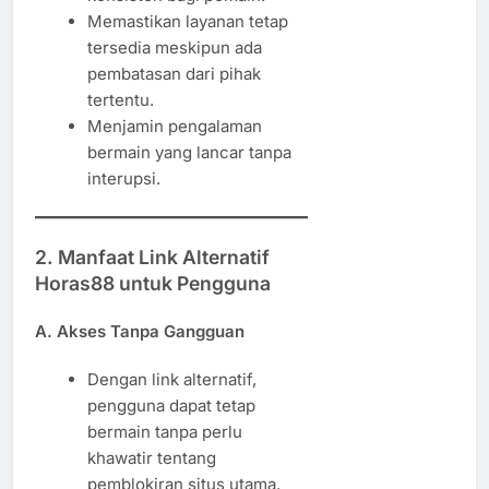
Memastikan layanan tetap
tersedia meskipun ada
pembatasan dari pihak
tertentu.
Menjamin pengalaman
bermain yang lancar tanpa
interupsi.
2.
Manfaat Link Alternatif
Horas88 untuk Pengguna
A. Akses Tanpa Gangguan
Dengan link alternatif,
pengguna dapat tetap
bermain tanpa perlu
khawatir tentang
pemblokiran situs utama.