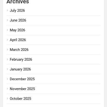
Archives
July 2026
June 2026
May 2026
April 2026
March 2026
February 2026
January 2026
December 2025
November 2025
October 2025