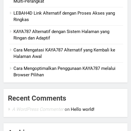
Multi-Perangkat
LEBAH4D Link Alternatif dengan Proses Akses yang
Ringkas
KAYA787 Alternatif dengan Sistem Halaman yang
Ringan dan Adaptif
Cara Mengatasi KAYA787 Alternatif yang Kembali ke
Halaman Awal
Cara Mengoptimalkan Penggunaan KAYA787 melalui
Browser Pilihan
Recent Comments
A WordPress Commenter
on
Hello world!