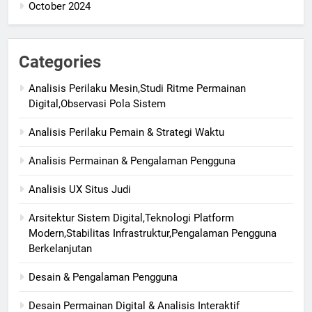
October 2024
Categories
Analisis Perilaku Mesin,Studi Ritme Permainan
Digital,Observasi Pola Sistem
Analisis Perilaku Pemain & Strategi Waktu
Analisis Permainan & Pengalaman Pengguna
Analisis UX Situs Judi
Arsitektur Sistem Digital,Teknologi Platform
Modern,Stabilitas Infrastruktur,Pengalaman Pengguna
Berkelanjutan
Desain & Pengalaman Pengguna
Desain Permainan Digital & Analisis Interaktif