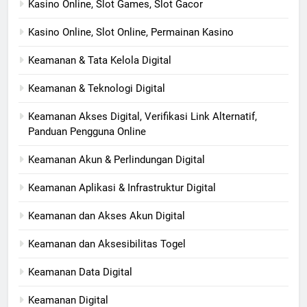
Kasino Online, Slot Games, Slot Gacor
Kasino Online, Slot Online, Permainan Kasino
Keamanan & Tata Kelola Digital
Keamanan & Teknologi Digital
Keamanan Akses Digital, Verifikasi Link Alternatif,
Panduan Pengguna Online
Keamanan Akun & Perlindungan Digital
Keamanan Aplikasi & Infrastruktur Digital
Keamanan dan Akses Akun Digital
Keamanan dan Aksesibilitas Togel
Keamanan Data Digital
Keamanan Digital