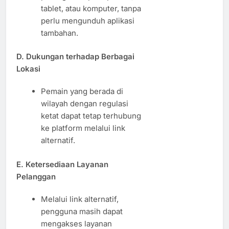
tablet, atau komputer, tanpa
perlu mengunduh aplikasi
tambahan.
D. Dukungan terhadap Berbagai
Lokasi
Pemain yang berada di
wilayah dengan regulasi
ketat dapat tetap terhubung
ke platform melalui link
alternatif.
E. Ketersediaan Layanan
Pelanggan
Melalui link alternatif,
pengguna masih dapat
mengakses layanan