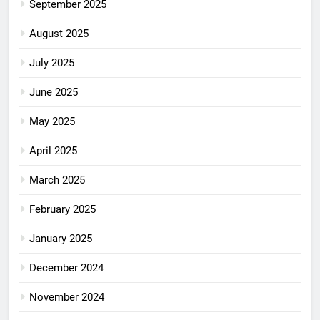
September 2025
August 2025
July 2025
June 2025
May 2025
April 2025
March 2025
February 2025
January 2025
December 2024
November 2024