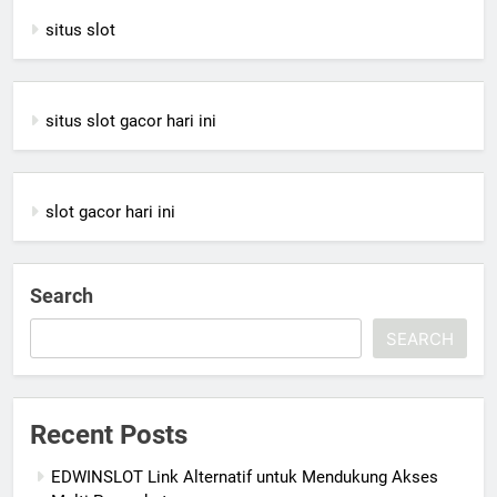
situs slot
situs slot gacor hari ini
slot gacor hari ini
Search
SEARCH
Recent Posts
EDWINSLOT Link Alternatif untuk Mendukung Akses