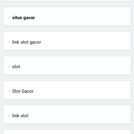
situs gacor
link slot gacor
slot
Slot Gacor
link slot