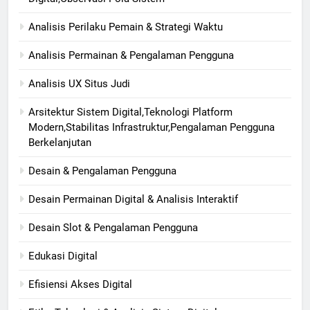
Analisis Perilaku Pemain & Strategi Waktu
Analisis Permainan & Pengalaman Pengguna
Analisis UX Situs Judi
Arsitektur Sistem Digital,Teknologi Platform
Modern,Stabilitas Infrastruktur,Pengalaman Pengguna
Berkelanjutan
Desain & Pengalaman Pengguna
Desain Permainan Digital & Analisis Interaktif
Desain Slot & Pengalaman Pengguna
Edukasi Digital
Efisiensi Akses Digital