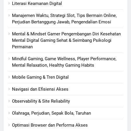
Literasi Keamanan Digital
Manajemen Waktu, Strategi Slot, Tips Bermain Online,
Perjudian Bertanggung Jawab, Pengendalian Emosi
Mental & Mindset Gamer Pengembangan Diri Kesehatan
Mental Digital Gaming Sehat & Seimbang Psikologi
Permainan
Mindful Gaming, Game Wellness, Player Performance,
Mental Relaxation, Healthy Gaming Habits
Mobile Gaming & Tren Digital
Navigasi dan Efisiensi Akses
Observability & Site Reliability
Olahraga, Perjudian, Sepak Bola, Taruhan
Optimasi Browser dan Performa Akses