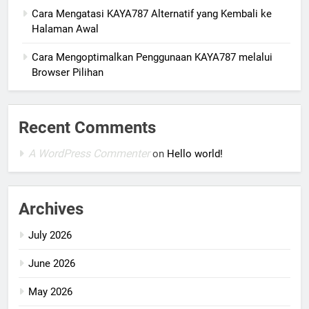
Cara Mengatasi KAYA787 Alternatif yang Kembali ke
Halaman Awal
Cara Mengoptimalkan Penggunaan KAYA787 melalui
Browser Pilihan
Recent Comments
A WordPress Commenter
on
Hello world!
Archives
July 2026
June 2026
May 2026