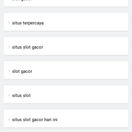
situs terpercaya
situs slot gacor
slot gacor
situs slot
situs slot gacor hari ini