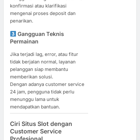
konfirmasi atau klarifikasi
mengenai proses deposit dan
penarikan.
Gangguan Teknis
Permainan
Jika terjadi lag, error, atau fitur
tidak berjalan normal, layanan
pelanggan siap membantu
memberikan solusi.
Dengan adanya customer service
24 jam, pengguna tidak perlu
menunggu lama untuk
mendapatkan bantuan.
Ciri Situs Slot dengan
Customer Service
Profesional