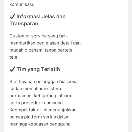
komunikasi.
Informasi Jelas dan
Transparan
Customer service yang baik
memberikan penjelasan detail dan
mudah dipahami tanpa bertele-
tele.
Tim yang Terlatih
Staf layanan pelanggan biasanya
sudah memahami sistem
permainan, kebijakan platform,
serta prosedur keamanan.
Keempat faktor ini menunjukkan
bahwa platform serius dalam
menjaga kepuasan pengguna.