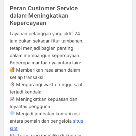
Peran Customer Service
dalam Meningkatkan
Kepercayaan
Layanan pelanggan yang aktif 24
jam bukan sekadar fitur tambahan,
tetapi menjadi bagian penting
dalam membangun kepercayaan.
Beberapa manfaatnya antara lain:
Memberikan rasa aman dalam
setiap transaksi
Mengurangi waktu tunggu saat
terjadi kendala
Meningkatkan kepuasan dan
loyalitas pengguna
Menjadi jembatan komunikasi
antara pemain dan pengelola
situs
slot
Platform yang memiliki dukungan