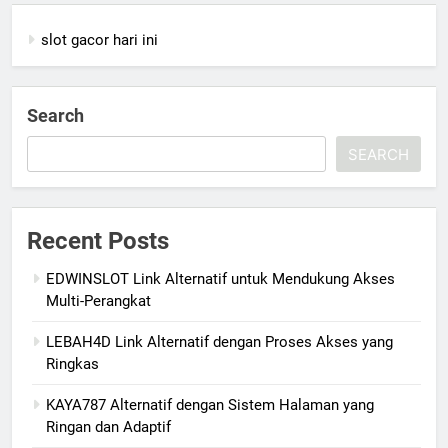
slot gacor hari ini
Search
SEARCH
Recent Posts
EDWINSLOT Link Alternatif untuk Mendukung Akses
Multi-Perangkat
LEBAH4D Link Alternatif dengan Proses Akses yang
Ringkas
KAYA787 Alternatif dengan Sistem Halaman yang
Ringan dan Adaptif