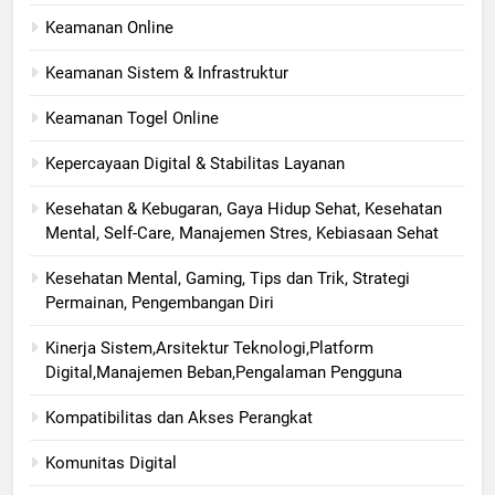
Keamanan Online
Keamanan Sistem & Infrastruktur
Keamanan Togel Online
Kepercayaan Digital & Stabilitas Layanan
Kesehatan & Kebugaran, Gaya Hidup Sehat, Kesehatan
Mental, Self-Care, Manajemen Stres, Kebiasaan Sehat
Kesehatan Mental, Gaming, Tips dan Trik, Strategi
Permainan, Pengembangan Diri
Kinerja Sistem,Arsitektur Teknologi,Platform
Digital,Manajemen Beban,Pengalaman Pengguna
Kompatibilitas dan Akses Perangkat
Komunitas Digital