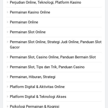
Perjudian Online, Teknologi, Platform Kasino
Permainan Kasino Online
Permainan Online
Permainan Slot Online
Permainan Slot Online, Strategi Judi Online, Panduan Slot
Gacor
Permainan Slot, Casino Online, Panduan Bermain Slot
Permainan Slot, Tips dan Trik, Panduan Casino
Permainan, Hiburan, Strategi
Platform Digital & Aktivitas Online
Platform Digital & Teknologi Akses
Psikologi Permainan & Kognisi