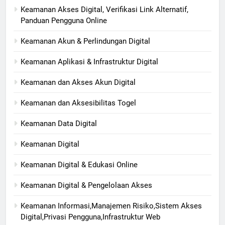
Keamanan Akses Digital, Verifikasi Link Alternatif,
Panduan Pengguna Online
Keamanan Akun & Perlindungan Digital
Keamanan Aplikasi & Infrastruktur Digital
Keamanan dan Akses Akun Digital
Keamanan dan Aksesibilitas Togel
Keamanan Data Digital
Keamanan Digital
Keamanan Digital & Edukasi Online
Keamanan Digital & Pengelolaan Akses
Keamanan Informasi,Manajemen Risiko,Sistem Akses
Digital,Privasi Pengguna,Infrastruktur Web