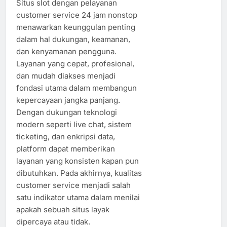
Situs slot dengan pelayanan
customer service 24 jam nonstop
menawarkan keunggulan penting
dalam hal dukungan, keamanan,
dan kenyamanan pengguna.
Layanan yang cepat, profesional,
dan mudah diakses menjadi
fondasi utama dalam membangun
kepercayaan jangka panjang.
Dengan dukungan teknologi
modern seperti live chat, sistem
ticketing, dan enkripsi data,
platform dapat memberikan
layanan yang konsisten kapan pun
dibutuhkan. Pada akhirnya, kualitas
customer service menjadi salah
satu indikator utama dalam menilai
apakah sebuah situs layak
dipercaya atau tidak.