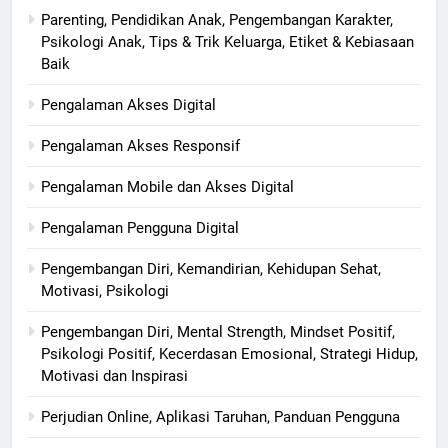
Parenting, Pendidikan Anak, Pengembangan Karakter,
Psikologi Anak, Tips & Trik Keluarga, Etiket & Kebiasaan
Baik
Pengalaman Akses Digital
Pengalaman Akses Responsif
Pengalaman Mobile dan Akses Digital
Pengalaman Pengguna Digital
Pengembangan Diri, Kemandirian, Kehidupan Sehat,
Motivasi, Psikologi
Pengembangan Diri, Mental Strength, Mindset Positif,
Psikologi Positif, Kecerdasan Emosional, Strategi Hidup,
Motivasi dan Inspirasi
Perjudian Online, Aplikasi Taruhan, Panduan Pengguna