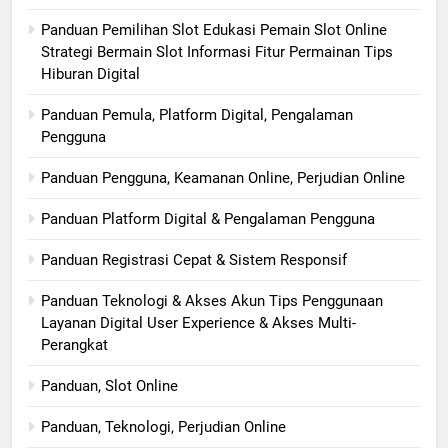
Panduan Pemilihan Slot Edukasi Pemain Slot Online
Strategi Bermain Slot Informasi Fitur Permainan Tips
Hiburan Digital
Panduan Pemula, Platform Digital, Pengalaman
Pengguna
Panduan Pengguna, Keamanan Online, Perjudian Online
Panduan Platform Digital & Pengalaman Pengguna
Panduan Registrasi Cepat & Sistem Responsif
Panduan Teknologi & Akses Akun Tips Penggunaan
Layanan Digital User Experience & Akses Multi-
Perangkat
Panduan, Slot Online
Panduan, Teknologi, Perjudian Online