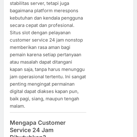
stabilitas server, tetapi juga
bagaimana platform merespons
kebutuhan dan kendala pengguna
secara cepat dan profesional.
Situs slot dengan pelayanan
customer service 24 jam nonstop
memberikan rasa aman bagi
pemain karena setiap pertanyaan
atau masalah dapat ditangani
kapan saja, tanpa harus menunggu
jam operasional tertentu. Ini sangat
penting mengingat permainan
digital dapat diakses kapan pun,
baik pagi, siang, maupun tengah
malam.
Mengapa Customer
Service 24 Jam