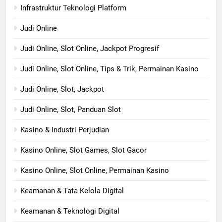
Infrastruktur Teknologi Platform
Judi Online
Judi Online, Slot Online, Jackpot Progresif
Judi Online, Slot Online, Tips & Trik, Permainan Kasino
Judi Online, Slot, Jackpot
Judi Online, Slot, Panduan Slot
Kasino & Industri Perjudian
Kasino Online, Slot Games, Slot Gacor
Kasino Online, Slot Online, Permainan Kasino
Keamanan & Tata Kelola Digital
Keamanan & Teknologi Digital