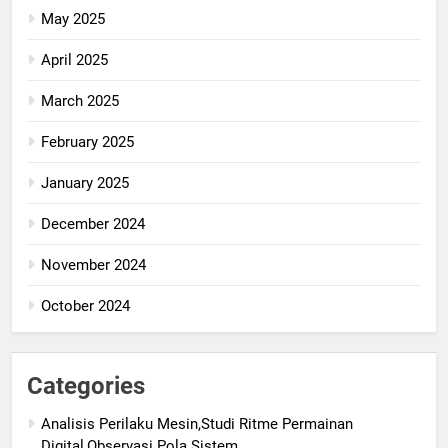
May 2025
April 2025
March 2025
February 2025
January 2025
December 2024
November 2024
October 2024
Categories
Analisis Perilaku Mesin,Studi Ritme Permainan
Digital,Observasi Pola Sistem