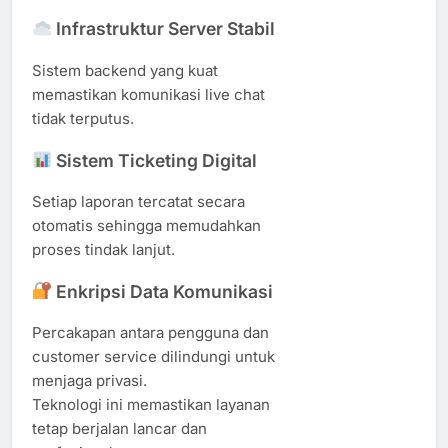
Infrastruktur Server Stabil
Sistem backend yang kuat
memastikan komunikasi live chat
tidak terputus.
Sistem Ticketing Digital
Setiap laporan tercatat secara
otomatis sehingga memudahkan
proses tindak lanjut.
Enkripsi Data Komunikasi
Percakapan antara pengguna dan
customer service dilindungi untuk
menjaga privasi.
Teknologi ini memastikan layanan
tetap berjalan lancar dan