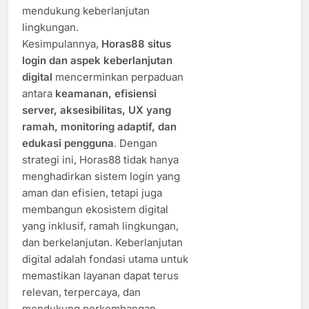
mendukung keberlanjutan
lingkungan.
Kesimpulannya,
Horas88 situs
login dan aspek keberlanjutan
digital
mencerminkan perpaduan
antara
keamanan, efisiensi
server, aksesibilitas, UX yang
ramah, monitoring adaptif, dan
edukasi pengguna
. Dengan
strategi ini, Horas88 tidak hanya
menghadirkan sistem login yang
aman dan efisien, tetapi juga
membangun ekosistem digital
yang inklusif, ramah lingkungan,
dan berkelanjutan. Keberlanjutan
digital adalah fondasi utama untuk
memastikan layanan dapat terus
relevan, terpercaya, dan
mendukung perkembangan