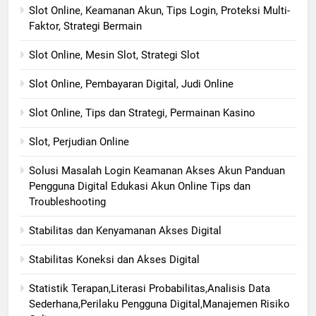
Slot Online, Keamanan Akun, Tips Login, Proteksi Multi-
Faktor, Strategi Bermain
Slot Online, Mesin Slot, Strategi Slot
Slot Online, Pembayaran Digital, Judi Online
Slot Online, Tips dan Strategi, Permainan Kasino
Slot, Perjudian Online
Solusi Masalah Login Keamanan Akses Akun Panduan
Pengguna Digital Edukasi Akun Online Tips dan
Troubleshooting
Stabilitas dan Kenyamanan Akses Digital
Stabilitas Koneksi dan Akses Digital
Statistik Terapan,Literasi Probabilitas,Analisis Data
Sederhana,Perilaku Pengguna Digital,Manajemen Risiko