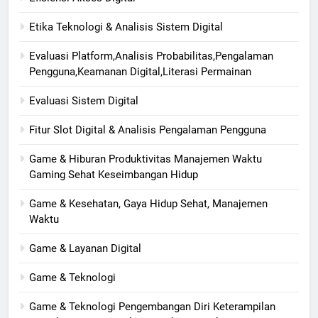
Etika Teknologi & Analisis Sistem Digital
Evaluasi Platform,Analisis Probabilitas,Pengalaman
Pengguna,Keamanan Digital,Literasi Permainan
Evaluasi Sistem Digital
Fitur Slot Digital & Analisis Pengalaman Pengguna
Game & Hiburan Produktivitas Manajemen Waktu
Gaming Sehat Keseimbangan Hidup
Game & Kesehatan, Gaya Hidup Sehat, Manajemen
Waktu
Game & Layanan Digital
Game & Teknologi
Game & Teknologi Pengembangan Diri Keterampilan