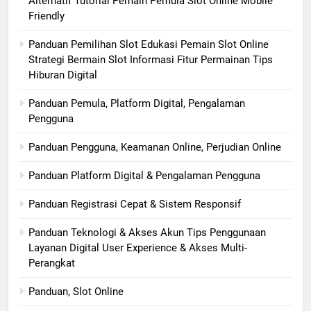
Alternatif Tutorial Pemain Pemula Slot Online Mobile
Friendly
Panduan Pemilihan Slot Edukasi Pemain Slot Online
Strategi Bermain Slot Informasi Fitur Permainan Tips
Hiburan Digital
Panduan Pemula, Platform Digital, Pengalaman
Pengguna
Panduan Pengguna, Keamanan Online, Perjudian Online
Panduan Platform Digital & Pengalaman Pengguna
Panduan Registrasi Cepat & Sistem Responsif
Panduan Teknologi & Akses Akun Tips Penggunaan
Layanan Digital User Experience & Akses Multi-
Perangkat
Panduan, Slot Online