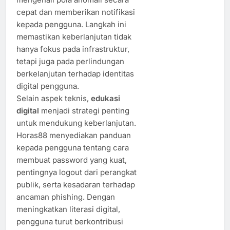
cepat dan memberikan notifikasi
kepada pengguna. Langkah ini
memastikan keberlanjutan tidak
hanya fokus pada infrastruktur,
tetapi juga pada perlindungan
berkelanjutan terhadap identitas
digital pengguna.
Selain aspek teknis,
edukasi
digital
menjadi strategi penting
untuk mendukung keberlanjutan.
Horas88 menyediakan panduan
kepada pengguna tentang cara
membuat password yang kuat,
pentingnya logout dari perangkat
publik, serta kesadaran terhadap
ancaman phishing. Dengan
meningkatkan literasi digital,
pengguna turut berkontribusi