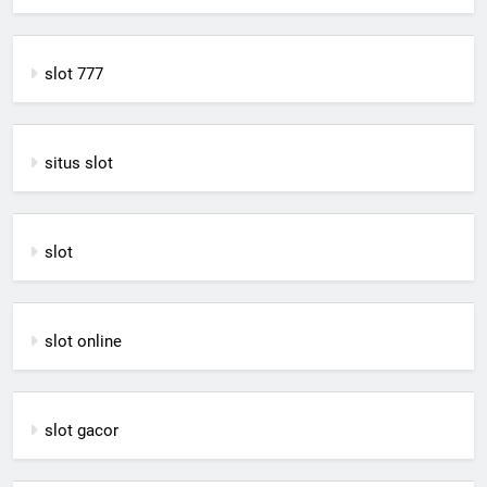
slot 777
situs slot
slot
slot online
slot gacor