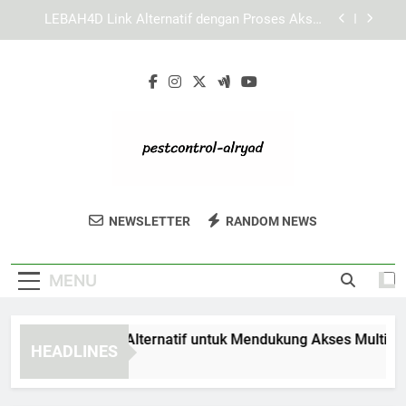
Skip
KAYA787 Alternatif dengan Sistem Halaman yang
to
Ringan dan Adaptif
content
Cara Mengatasi KAYA787 Alternatif yang Kembali
ke Halaman Awal
EDWINSLOT Link Alternatif untuk Mendukung
Akses Multi-Perangkat
LEBAH4D Link Alternatif dengan Proses Akses
yang Ringkas
KAYA787 Alternatif dengan Sistem Halaman yang
Ringan dan Adaptif
Pest Control Al
Pest Control Al Riyadh Memberikan
Cara Mengatasi KAYA787 Alternatif yang Kembali
NEWSLETTER
RANDOM NEWS
Riyadh
ke Halaman Awal
Layanan Pengendalian Hama Profesional
Untuk Melindungi Rumah Dan Bisnis Anda.
MENU
WINSLOT Link Alternatif untuk Mendukung Akses Multi-Peran
HEADLINES
Weeks Ago