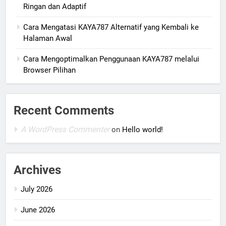
Ringan dan Adaptif
Cara Mengatasi KAYA787 Alternatif yang Kembali ke
Halaman Awal
Cara Mengoptimalkan Penggunaan KAYA787 melalui
Browser Pilihan
Recent Comments
A WordPress Commenter
on
Hello world!
Archives
July 2026
June 2026