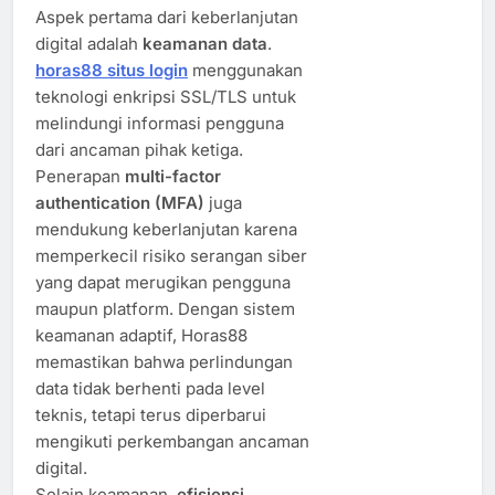
Aspek pertama dari keberlanjutan
digital adalah
keamanan data
.
horas88 situs login
menggunakan
teknologi enkripsi SSL/TLS untuk
melindungi informasi pengguna
dari ancaman pihak ketiga.
Penerapan
multi-factor
authentication (MFA)
juga
mendukung keberlanjutan karena
memperkecil risiko serangan siber
yang dapat merugikan pengguna
maupun platform. Dengan sistem
keamanan adaptif, Horas88
memastikan bahwa perlindungan
data tidak berhenti pada level
teknis, tetapi terus diperbarui
mengikuti perkembangan ancaman
digital.
Selain keamanan,
efisiensi