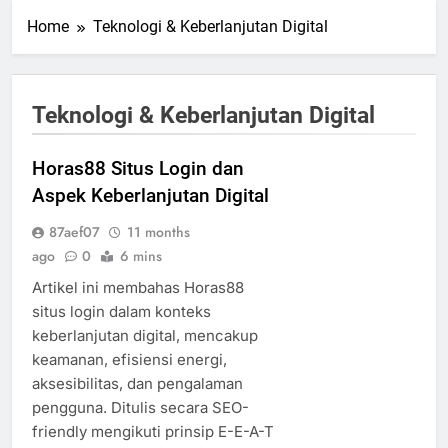
Home
Teknologi & Keberlanjutan Digital
Teknologi & Keberlanjutan Digital
Horas88 Situs Login dan
Aspek Keberlanjutan Digital
87aef07
11 months
ago
0
6 mins
Artikel ini membahas Horas88
situs login dalam konteks
keberlanjutan digital, mencakup
keamanan, efisiensi energi,
aksesibilitas, dan pengalaman
pengguna. Ditulis secara SEO-
friendly mengikuti prinsip E-E-A-T