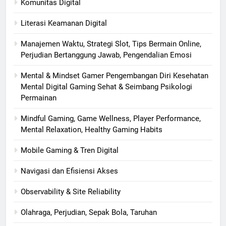
Komunitas Digital
Literasi Keamanan Digital
Manajemen Waktu, Strategi Slot, Tips Bermain Online,
Perjudian Bertanggung Jawab, Pengendalian Emosi
Mental & Mindset Gamer Pengembangan Diri Kesehatan
Mental Digital Gaming Sehat & Seimbang Psikologi
Permainan
Mindful Gaming, Game Wellness, Player Performance,
Mental Relaxation, Healthy Gaming Habits
Mobile Gaming & Tren Digital
Navigasi dan Efisiensi Akses
Observability & Site Reliability
Olahraga, Perjudian, Sepak Bola, Taruhan