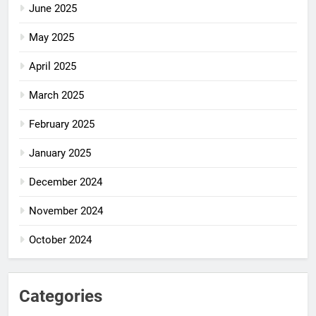
June 2025
May 2025
April 2025
March 2025
February 2025
January 2025
December 2024
November 2024
October 2024
Categories