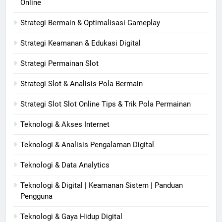
Online
Strategi Bermain & Optimalisasi Gameplay
Strategi Keamanan & Edukasi Digital
Strategi Permainan Slot
Strategi Slot & Analisis Pola Bermain
Strategi Slot Slot Online Tips & Trik Pola Permainan
Teknologi & Akses Internet
Teknologi & Analisis Pengalaman Digital
Teknologi & Data Analytics
Teknologi & Digital | Keamanan Sistem | Panduan
Pengguna
Teknologi & Gaya Hidup Digital