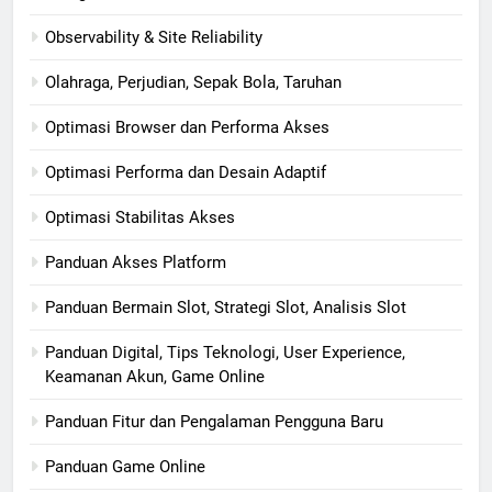
Observability & Site Reliability
Olahraga, Perjudian, Sepak Bola, Taruhan
Optimasi Browser dan Performa Akses
Optimasi Performa dan Desain Adaptif
Optimasi Stabilitas Akses
Panduan Akses Platform
Panduan Bermain Slot, Strategi Slot, Analisis Slot
Panduan Digital, Tips Teknologi, User Experience,
Keamanan Akun, Game Online
Panduan Fitur dan Pengalaman Pengguna Baru
Panduan Game Online