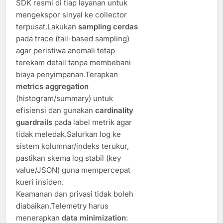
SDK resmi di tiap layanan untuk
mengekspor sinyal ke collector
terpusat.Lakukan
sampling cerdas
pada trace (tail-based sampling)
agar peristiwa anomali tetap
terekam detail tanpa membebani
biaya penyimpanan.Terapkan
metrics aggregation
(histogram/summary) untuk
efisiensi dan gunakan
cardinality
guardrails
pada label metrik agar
tidak meledak.Salurkan log ke
sistem kolumnar/indeks terukur,
pastikan skema log stabil (key
value/JSON) guna mempercepat
kueri insiden.
Keamanan dan privasi tidak boleh
diabaikan.Telemetry harus
menerapkan
data minimization
: