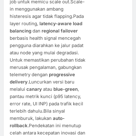
job untuk memicu scale out.Scale-
in menggunakan ambang
histeresis agar tidak flapping.Pada
layer routing,
latency-aware load
balancing
dan
regional failover
berbasis health signal mencegah
pengguna diarahkan ke jalur padat
atau node yang mulai degradasi.
Untuk memastikan perubahan tidak
merusak pengalaman, gabungkan
telemetry dengan
progressive
delivery
.Luncurkan versi baru
melalui
canary
atau
blue-green
,
pantau metrik kunci (p95 latency,
error rate, UI INP) pada trafik kecil
terlebih dahulu.Bila sinyal
memburuk, lakukan
auto-
rollback
.Pendekatan ini menutup
celah antara kecepatan inovasi dan