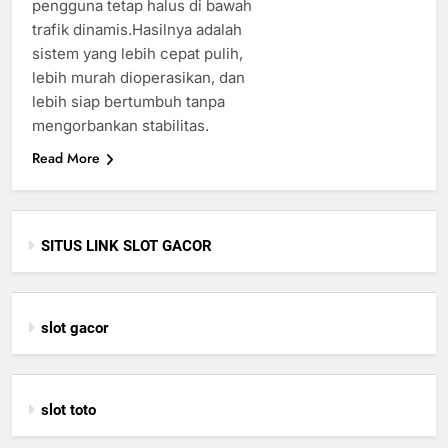
pengguna tetap halus di bawah
trafik dinamis.Hasilnya adalah
sistem yang lebih cepat pulih,
lebih murah dioperasikan, dan
lebih siap bertumbuh tanpa
mengorbankan stabilitas.
Read More
SITUS LINK SLOT GACOR
slot gacor
slot toto