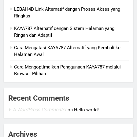
LEBAH4D Link Alternatif dengan Proses Akses yang
Ringkas
KAYA787 Alternatif dengan Sistem Halaman yang
Ringan dan Adaptif
Cara Mengatasi KAYA787 Alternatif yang Kembali ke
Halaman Awal
Cara Mengoptimalkan Penggunaan KAYA787 melalui
Browser Pilihan
Recent Comments
A WordPress Commenter
on
Hello world!
Archives