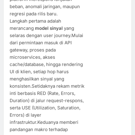
beban, anomali jaringan, maupun
regresi pada rilis baru.
Langkah pertama adalah
merancang
model sinyal
yang
selaras dengan user journey.Mulai
dari permintaan masuk di API
gateway, proses pada
microservices, akses
cache/database, hingga rendering
UI di klien, setiap hop harus
menghasilkan sinyal yang
konsisten.Setidaknya rekam metrik
inti berbasis RED (Rate, Errors,
Duration) di jalur request-respons,
serta USE (Utilization, Saturation,
Errors) di layer
infrastruktur.Keduanya memberi
pandangan makro terhadap