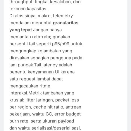
throughput, tingkat kesalahan, dan
tekanan kapasitas.
Di atas sinyal makro, telemetry
mendalam menuntut
granularitas
yang tepat
.Jangan hanya
memantau rata-rata; gunakan
persentil tail seperti p95/p99 untuk
mengungkap kelambatan yang
dirasakan sebagian pengguna pada
jam puncak.Tail latency adalah
penentu kenyamanan UI karena
satu request lambat dapat
mengacaukan ritme
interaksi.Metrik tambahan yang
krusial: jitter jaringan, packet loss
per region, cache hit ratio, antrean
pekerjaan, waktu GC, error budget
burn rate, serta ukuran payload
dan waktu serialisasi/deserialisasi.