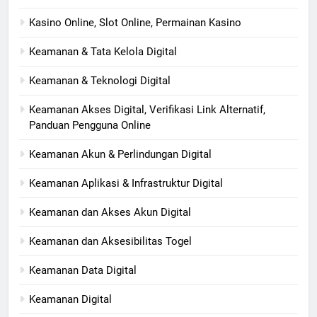
Kasino Online, Slot Online, Permainan Kasino
Keamanan & Tata Kelola Digital
Keamanan & Teknologi Digital
Keamanan Akses Digital, Verifikasi Link Alternatif,
Panduan Pengguna Online
Keamanan Akun & Perlindungan Digital
Keamanan Aplikasi & Infrastruktur Digital
Keamanan dan Akses Akun Digital
Keamanan dan Aksesibilitas Togel
Keamanan Data Digital
Keamanan Digital