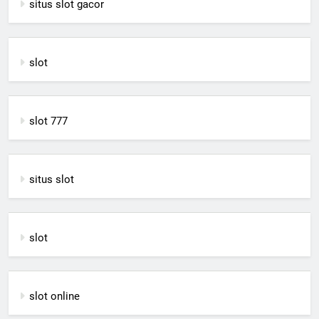
situs slot gacor
slot
slot 777
situs slot
slot
slot online