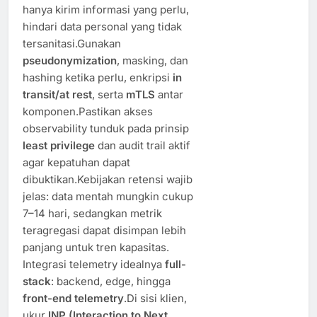
hanya kirim informasi yang perlu,
hindari data personal yang tidak
tersanitasi.Gunakan
pseudonymization
, masking, dan
hashing ketika perlu, enkripsi
in
transit/at rest
, serta
mTLS
antar
komponen.Pastikan akses
observability tunduk pada prinsip
least privilege
dan audit trail aktif
agar kepatuhan dapat
dibuktikan.Kebijakan retensi wajib
jelas: data mentah mungkin cukup
7–14 hari, sedangkan metrik
teragregasi dapat disimpan lebih
panjang untuk tren kapasitas.
Integrasi telemetry idealnya
full-
stack
: backend, edge, hingga
front-end telemetry
.Di sisi klien,
ukur
INP (Interaction to Next