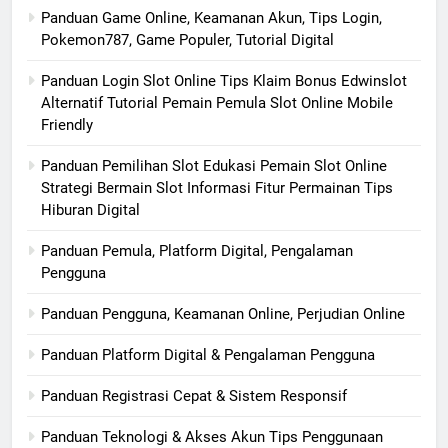
Panduan Game Online, Keamanan Akun, Tips Login,
Pokemon787, Game Populer, Tutorial Digital
Panduan Login Slot Online Tips Klaim Bonus Edwinslot
Alternatif Tutorial Pemain Pemula Slot Online Mobile
Friendly
Panduan Pemilihan Slot Edukasi Pemain Slot Online
Strategi Bermain Slot Informasi Fitur Permainan Tips
Hiburan Digital
Panduan Pemula, Platform Digital, Pengalaman
Pengguna
Panduan Pengguna, Keamanan Online, Perjudian Online
Panduan Platform Digital & Pengalaman Pengguna
Panduan Registrasi Cepat & Sistem Responsif
Panduan Teknologi & Akses Akun Tips Penggunaan