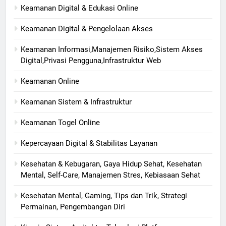
Keamanan Digital & Edukasi Online
Keamanan Digital & Pengelolaan Akses
Keamanan Informasi,Manajemen Risiko,Sistem Akses
Digital,Privasi Pengguna,Infrastruktur Web
Keamanan Online
Keamanan Sistem & Infrastruktur
Keamanan Togel Online
Kepercayaan Digital & Stabilitas Layanan
Kesehatan & Kebugaran, Gaya Hidup Sehat, Kesehatan
Mental, Self-Care, Manajemen Stres, Kebiasaan Sehat
Kesehatan Mental, Gaming, Tips dan Trik, Strategi
Permainan, Pengembangan Diri