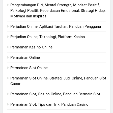
Pengembangan Diri, Mental Strength, Mindset Positif,
Psikologi Positif, Kecerdasan Emosional, Strategi Hidup,
Motivasi dan Inspirasi
Perjudian Online, Aplikasi Taruhan, Panduan Pengguna
Perjudian Online, Teknologi, Platform Kasino
Permainan Kasino Online
Permainan Online
Permainan Slot Online
Permainan Slot Online, Strategi Judi Online, Panduan Slot
Gacor
Permainan Slot, Casino Online, Panduan Bermain Slot
Permainan Slot, Tips dan Trik, Panduan Casino