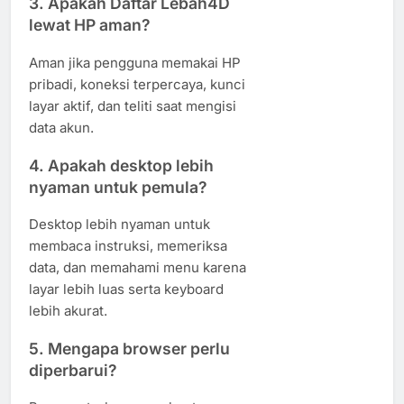
3. Apakah Daftar Lebah4D
lewat HP aman?
Aman jika pengguna memakai HP
pribadi, koneksi terpercaya, kunci
layar aktif, dan teliti saat mengisi
data akun.
4. Apakah desktop lebih
nyaman untuk pemula?
Desktop lebih nyaman untuk
membaca instruksi, memeriksa
data, dan memahami menu karena
layar lebih luas serta keyboard
lebih akurat.
5. Mengapa browser perlu
diperbarui?