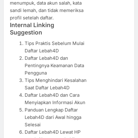
menumpuk, data akun salah, kata
sandi lemah, dan tidak memeriksa
profil setelah daftar.
Internal Linking
Suggestion
Tips Praktis Sebelum Mulai
Daftar Lebah4D
Daftar Lebah4D dan
Pentingnya Keamanan Data
Pengguna
Tips Menghindari Kesalahan
Saat Daftar Lebah4D
Daftar Lebah4D dan Cara
Menyiapkan Informasi Akun
Panduan Lengkap Daftar
Lebah4D dari Awal hingga
Selesai
Daftar Lebah4D Lewat HP