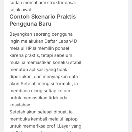
sudah memahami struktur dasar
sejak awal.
Contoh Skenario Praktis
Pengguna Baru
Bayangkan seorang pengguna
ingin melakukan Daftar Lebah4D
melalui HP.Ia memilih ponsel
karena praktis, tetapi sebelum
mulai ia memastikan koneksi stabil,
menutup aplikasi yang tidak
diperlukan, dan menyiapkan data
akun.Setelah mengisi formulir, ia
membaca ulang setiap kolom
untuk memastikan tidak ada
kesalahan.
Setelah akun selesai dibuat, ia
membuka kembali melalui laptop
untuk memeriksa profil.Layar yang