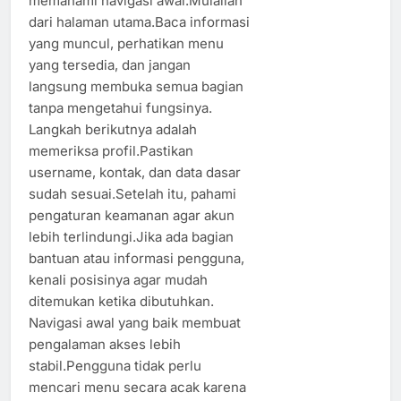
memahami navigasi awal.Mulailah
dari halaman utama.Baca informasi
yang muncul, perhatikan menu
yang tersedia, dan jangan
langsung membuka semua bagian
tanpa mengetahui fungsinya.
Langkah berikutnya adalah
memeriksa profil.Pastikan
username, kontak, dan data dasar
sudah sesuai.Setelah itu, pahami
pengaturan keamanan agar akun
lebih terlindungi.Jika ada bagian
bantuan atau informasi pengguna,
kenali posisinya agar mudah
ditemukan ketika dibutuhkan.
Navigasi awal yang baik membuat
pengalaman akses lebih
stabil.Pengguna tidak perlu
mencari menu secara acak karena