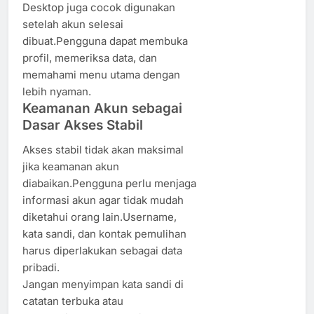
Desktop juga cocok digunakan
setelah akun selesai
dibuat.Pengguna dapat membuka
profil, memeriksa data, dan
memahami menu utama dengan
lebih nyaman.
Keamanan Akun sebagai
Dasar Akses Stabil
Akses stabil tidak akan maksimal
jika keamanan akun
diabaikan.Pengguna perlu menjaga
informasi akun agar tidak mudah
diketahui orang lain.Username,
kata sandi, dan kontak pemulihan
harus diperlakukan sebagai data
pribadi.
Jangan menyimpan kata sandi di
catatan terbuka atau