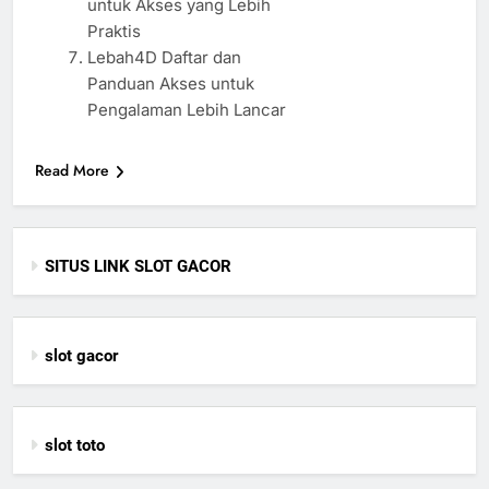
untuk Akses yang Lebih
Praktis
Lebah4D Daftar dan
Panduan Akses untuk
Pengalaman Lebih Lancar
Read More
SITUS LINK SLOT GACOR
slot gacor
slot toto