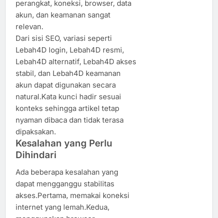
perangkat, koneksi, browser, data
akun, dan keamanan sangat
relevan.
Dari sisi SEO, variasi seperti
Lebah4D login, Lebah4D resmi,
Lebah4D alternatif, Lebah4D akses
stabil, dan Lebah4D keamanan
akun dapat digunakan secara
natural.Kata kunci hadir sesuai
konteks sehingga artikel tetap
nyaman dibaca dan tidak terasa
dipaksakan.
Kesalahan yang Perlu
Dihindari
Ada beberapa kesalahan yang
dapat mengganggu stabilitas
akses.Pertama, memakai koneksi
internet yang lemah.Kedua,