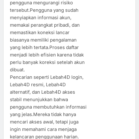
pengguna mengurangi risiko
tersebut.Pengguna yang sudah
menyiapkan informasi akun,
memakai perangkat pribadi, dan
memastikan koneksi lancar
biasanya memiliki pengalaman
yang lebih tertata.Proses daftar
menjadi lebih efisien karena tidak
perlu banyak koreksi setelah akun
dibuat.
Pencarian seperti Lebah4D login,
Lebah4D resmi, Lebah4D
alternatif, dan Lebah4D akses
stabil menunjukkan bahwa
pengguna membutuhkan informasi
yang jelas.Mereka tidak hanya
mencari akses awal, tetapi juga
ingin memahami cara menjaga
kelancaran penggunaan harian.