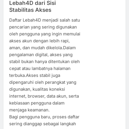
Lebah4D dari Sisi
Stabilitas Akses
Daftar Lebah4D menjadi salah satu
pencarian yang sering digunakan
oleh pengguna yang ingin memulai
akses akun dengan lebih rapi,
aman, dan mudah dikelola.Dalam
pengalaman digital, akses yang
stabil bukan hanya ditentukan oleh
cepat atau lambatnya halaman
terbuka.Akses stabil juga
dipengaruhi oleh perangkat yang
digunakan, kualitas koneksi
internet, browser, data akun, serta
kebiasaan pengguna dalam
menjaga keamanan.
Bagi pengguna baru, proses daftar
sering dianggap sebagai langkah