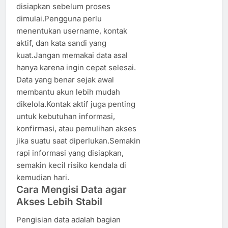
disiapkan sebelum proses
dimulai.Pengguna perlu
menentukan username, kontak
aktif, dan kata sandi yang
kuat.Jangan memakai data asal
hanya karena ingin cepat selesai.
Data yang benar sejak awal
membantu akun lebih mudah
dikelola.Kontak aktif juga penting
untuk kebutuhan informasi,
konfirmasi, atau pemulihan akses
jika suatu saat diperlukan.Semakin
rapi informasi yang disiapkan,
semakin kecil risiko kendala di
kemudian hari.
Cara Mengisi Data agar
Akses Lebih Stabil
Pengisian data adalah bagian