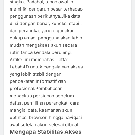
singkat.Padahal, tahap awal ini
memiliki pengaruh besar terhadap
penggunaan berikutnya.Jika data
diisi dengan benar, koneksi stabil,
dan perangkat yang digunakan
cukup aman, pengguna akan lebih
mudah mengakses akun secara
rutin tanpa kendala berulang.
Artikel ini membahas Daftar
Lebah4D untuk pengalaman akses
yang lebih stabil dengan
pendekatan informatif dan
profesional.Pembahasan
mencakup persiapan sebelum
daftar, pemilihan perangkat, cara
mengisi data, keamanan akun,
optimasi browser, hingga navigasi
awal setelah akun selesai dibuat.
Mengapa Stabilitas Akses