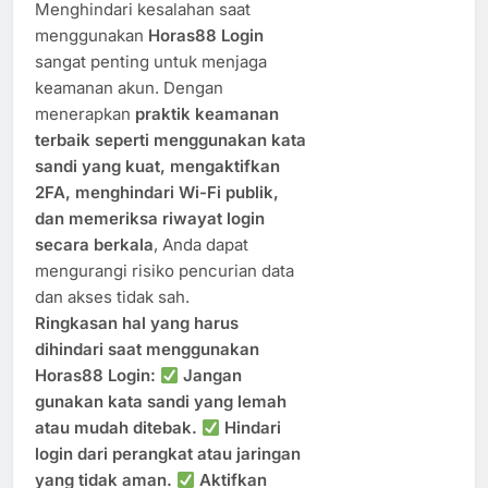
Menghindari kesalahan saat
menggunakan
Horas88 Login
sangat penting untuk menjaga
keamanan akun. Dengan
menerapkan
praktik keamanan
terbaik seperti menggunakan kata
sandi yang kuat, mengaktifkan
2FA, menghindari Wi-Fi publik,
dan memeriksa riwayat login
secara berkala
, Anda dapat
mengurangi risiko pencurian data
dan akses tidak sah.
Ringkasan hal yang harus
dihindari saat menggunakan
Horas88 Login:
Jangan
gunakan kata sandi yang lemah
atau mudah ditebak.
Hindari
login dari perangkat atau jaringan
yang tidak aman.
Aktifkan