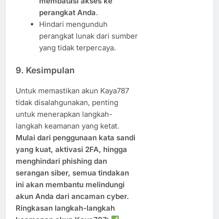
membatasi akses ke
perangkat Anda
.
Hindari mengunduh
perangkat lunak dari sumber
yang tidak terpercaya.
9. Kesimpulan
Untuk memastikan akun Kaya787
tidak disalahgunakan, penting
untuk menerapkan langkah-
langkah keamanan yang ketat.
Mulai dari penggunaan kata sandi
yang kuat, aktivasi 2FA, hingga
menghindari phishing dan
serangan siber, semua tindakan
ini akan membantu melindungi
akun Anda dari ancaman cyber.
Ringkasan langkah-langkah