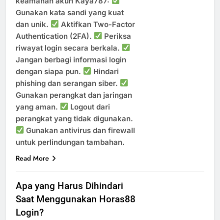
keamanan akun Kaya787:
Gunakan kata sandi yang kuat
dan unik.
Aktifkan Two-Factor
Authentication (2FA).
Periksa
riwayat login secara berkala.
Jangan berbagi informasi login
dengan siapa pun.
Hindari
phishing dan serangan siber.
Gunakan perangkat dan jaringan
yang aman.
Logout dari
perangkat yang tidak digunakan.
Gunakan antivirus dan firewall
untuk perlindungan tambahan.
Read More
Apa yang Harus Dihindari
Saat Menggunakan Horas88
Login?