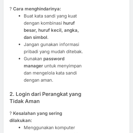
?
Cara menghindarinya:
Buat kata sandi yang kuat
dengan kombinasi
huruf
besar, huruf kecil, angka,
dan simbol
.
Jangan gunakan informasi
pribadi yang mudah ditebak.
Gunakan
password
manager
untuk menyimpan
dan mengelola kata sandi
dengan aman.
2. Login dari Perangkat yang
Tidak Aman
?
Kesalahan yang sering
dilakukan:
Menggunakan komputer