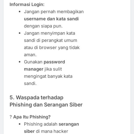
Informasi Login:
Jangan pernah membagikan
username dan kata sandi
dengan siapa pun.
Jangan menyimpan kata
sandi di perangkat umum
atau di browser yang tidak
aman.
Gunakan
password
manager
jika sulit
mengingat banyak kata
sandi.
5. Waspada terhadap
Phishing dan Serangan Siber
?
Apa Itu Phishing?
Phishing adalah
serangan
siber
di mana hacker