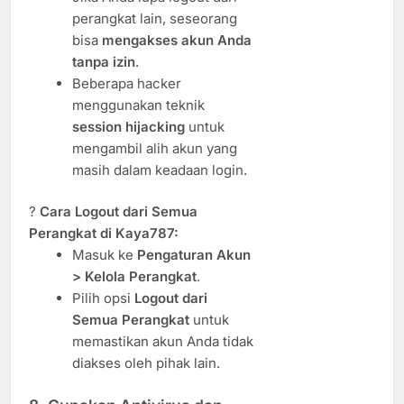
perangkat lain, seseorang
bisa
mengakses akun Anda
tanpa izin
.
Beberapa hacker
menggunakan teknik
session hijacking
untuk
mengambil alih akun yang
masih dalam keadaan login.
?
Cara Logout dari Semua
Perangkat di Kaya787:
Masuk ke
Pengaturan Akun
> Kelola Perangkat
.
Pilih opsi
Logout dari
Semua Perangkat
untuk
memastikan akun Anda tidak
diakses oleh pihak lain.