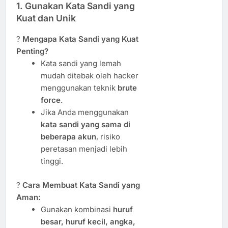
1. Gunakan Kata Sandi yang
Kuat dan Unik
?
Mengapa Kata Sandi yang Kuat
Penting?
Kata sandi yang lemah
mudah ditebak oleh hacker
menggunakan teknik
brute
force
.
Jika Anda menggunakan
kata sandi yang sama di
beberapa akun
, risiko
peretasan menjadi lebih
tinggi.
?
Cara Membuat Kata Sandi yang
Aman:
Gunakan kombinasi
huruf
besar, huruf kecil, angka,