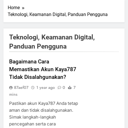
Home
Teknologi, Keamanan Digital, Panduan Pengguna
Teknologi, Keamanan Digital,
Panduan Pengguna
Bagaimana Cara
Memastikan Akun Kaya787
Tidak Disalahgunakan?
87aef07
1 year ago
0
7
mins
Pastikan akun Kaya787 Anda tetap
aman dan tidak disalahgunakan.
Simak langkah-langkah
pencegahan serta cara