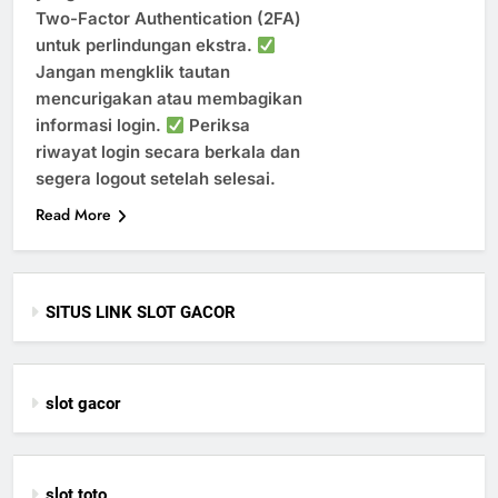
Two-Factor Authentication (2FA)
untuk perlindungan ekstra.
Jangan mengklik tautan
mencurigakan atau membagikan
informasi login.
Periksa
riwayat login secara berkala dan
segera logout setelah selesai.
Read More
SITUS LINK SLOT GACOR
slot gacor
slot toto