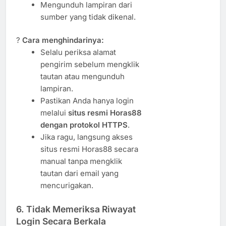
Mengunduh lampiran dari
sumber yang tidak dikenal.
?
Cara menghindarinya:
Selalu periksa alamat
pengirim sebelum mengklik
tautan atau mengunduh
lampiran.
Pastikan Anda hanya login
melalui
situs resmi Horas88
dengan protokol HTTPS
.
Jika ragu, langsung akses
situs resmi Horas88 secara
manual tanpa mengklik
tautan dari email yang
mencurigakan.
6. Tidak Memeriksa Riwayat
Login Secara Berkala