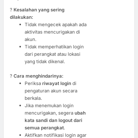
?
Kesalahan yang sering
dilakukan:
Tidak mengecek apakah ada
aktivitas mencurigakan di
akun.
Tidak memperhatikan login
dari perangkat atau lokasi
yang tidak dikenal.
?
Cara menghindarinya:
Periksa
riwayat login
di
pengaturan akun secara
berkala.
Jika menemukan login
mencurigakan, segera
ubah
kata sandi dan logout dari
semua perangkat
.
Aktifkan notifikasi login agar