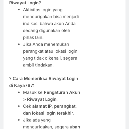
Riwayat Login?
Aktivitas login yang
mencurigakan bisa menjadi
indikasi bahwa akun Anda
sedang digunakan oleh
pihak lain.
Jika Anda menemukan
perangkat atau lokasi login
yang tidak dikenali, segera
ambil tindakan.
?
Cara Memeriksa Riwayat Login
di Kaya787:
Masuk ke
Pengaturan Akun
> Riwayat Login
.
Cek
alamat IP, perangkat,
dan lokasi login terakhir
.
Jika ada yang
mencurigakan, segera
ubah