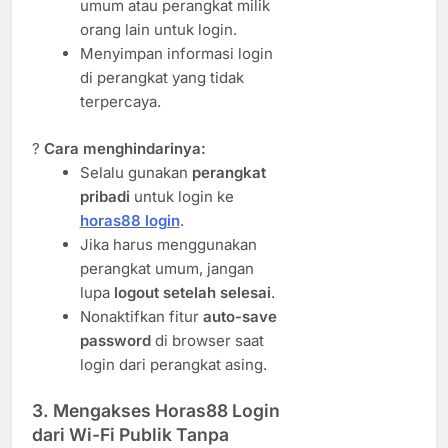
umum atau perangkat milik
orang lain untuk login.
Menyimpan informasi login
di perangkat yang tidak
terpercaya.
?
Cara menghindarinya:
Selalu gunakan
perangkat
pribadi
untuk login ke
horas88 login
.
Jika harus menggunakan
perangkat umum, jangan
lupa
logout setelah selesai
.
Nonaktifkan fitur
auto-save
password
di browser saat
login dari perangkat asing.
3. Mengakses Horas88 Login
dari Wi-Fi Publik Tanpa