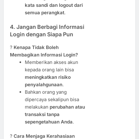
kata sandi dan logout dari
semua perangkat
.
4. Jangan Berbagi Informasi
Login dengan Siapa Pun
?
Kenapa Tidak Boleh
Membagikan Informasi Login?
Memberikan akses akun
kepada orang lain bisa
meningkatkan risiko
penyalahgunaan
.
Bahkan orang yang
dipercaya sekalipun bisa
melakukan
perubahan atau
transaksi tanpa
sepengetahuan Anda
.
?
Cara Menjaga Kerahasiaan