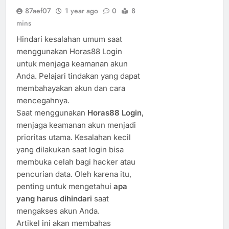
87aef07
1 year ago
0
8
mins
Hindari kesalahan umum saat
menggunakan Horas88 Login
untuk menjaga keamanan akun
Anda. Pelajari tindakan yang dapat
membahayakan akun dan cara
mencegahnya.
Saat menggunakan
Horas88 Login
,
menjaga keamanan akun menjadi
prioritas utama. Kesalahan kecil
yang dilakukan saat login bisa
membuka celah bagi hacker atau
pencurian data. Oleh karena itu,
penting untuk mengetahui
apa
yang harus dihindari
saat
mengakses akun Anda.
Artikel ini akan membahas