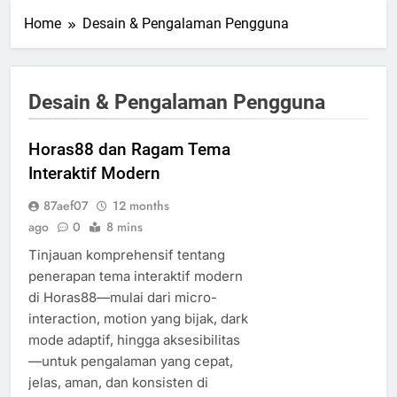
Home
Desain & Pengalaman Pengguna
Desain & Pengalaman Pengguna
Horas88 dan Ragam Tema
Interaktif Modern
87aef07
12 months
ago
0
8 mins
Tinjauan komprehensif tentang
penerapan tema interaktif modern
di Horas88—mulai dari micro-
interaction, motion yang bijak, dark
mode adaptif, hingga aksesibilitas
—untuk pengalaman yang cepat,
jelas, aman, dan konsisten di