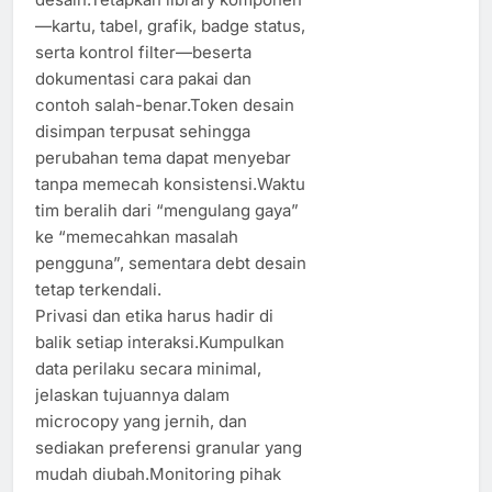
—kartu, tabel, grafik, badge status,
serta kontrol filter—beserta
dokumentasi cara pakai dan
contoh salah-benar.Token desain
disimpan terpusat sehingga
perubahan tema dapat menyebar
tanpa memecah konsistensi.Waktu
tim beralih dari “mengulang gaya”
ke “memecahkan masalah
pengguna”, sementara debt desain
tetap terkendali.
Privasi dan etika harus hadir di
balik setiap interaksi.Kumpulkan
data perilaku secara minimal,
jelaskan tujuannya dalam
microcopy yang jernih, dan
sediakan preferensi granular yang
mudah diubah.Monitoring pihak