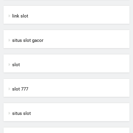
link slot
situs slot gacor
slot
slot 777
situs slot