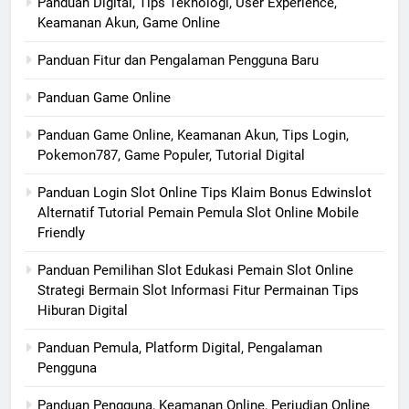
Panduan Digital, Tips Teknologi, User Experience,
Keamanan Akun, Game Online
Panduan Fitur dan Pengalaman Pengguna Baru
Panduan Game Online
Panduan Game Online, Keamanan Akun, Tips Login,
Pokemon787, Game Populer, Tutorial Digital
Panduan Login Slot Online Tips Klaim Bonus Edwinslot
Alternatif Tutorial Pemain Pemula Slot Online Mobile
Friendly
Panduan Pemilihan Slot Edukasi Pemain Slot Online
Strategi Bermain Slot Informasi Fitur Permainan Tips
Hiburan Digital
Panduan Pemula, Platform Digital, Pengalaman
Pengguna
Panduan Pengguna, Keamanan Online, Perjudian Online