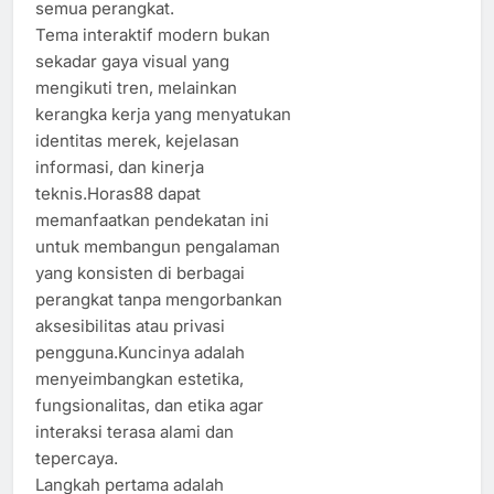
semua perangkat.
Tema interaktif modern bukan
sekadar gaya visual yang
mengikuti tren, melainkan
kerangka kerja yang menyatukan
identitas merek, kejelasan
informasi, dan kinerja
teknis.Horas88 dapat
memanfaatkan pendekatan ini
untuk membangun pengalaman
yang konsisten di berbagai
perangkat tanpa mengorbankan
aksesibilitas atau privasi
pengguna.Kuncinya adalah
menyeimbangkan estetika,
fungsionalitas, dan etika agar
interaksi terasa alami dan
tepercaya.
Langkah pertama adalah