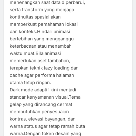
menenangkan saat data diperbarui,
serta transform yang menjaga
kontinuitas spasial akan
memperkuat pemahaman lokasi
dan konteks.Hindari animasi
berlebihan yang mengganggu
keterbacaan atau menambah
waktu muat.Bila animasi
memerlukan aset tambahan,
terapkan teknik lazy loading dan
cache agar performa halaman
utama tetap ringan.
Dark mode adaptif kini menjadi
standar kenyamanan visual.Tema
gelap yang dirancang cermat
membutuhkan penyesuaian
kontras, elevasi bayangan, dan
warna status agar tetap ramah buta
warna.Dengan token desain yang