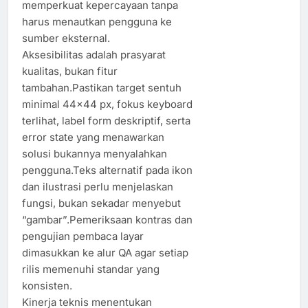
memperkuat kepercayaan tanpa
harus menautkan pengguna ke
sumber eksternal.
Aksesibilitas adalah prasyarat
kualitas, bukan fitur
tambahan.Pastikan target sentuh
minimal 44×44 px, fokus keyboard
terlihat, label form deskriptif, serta
error state yang menawarkan
solusi bukannya menyalahkan
pengguna.Teks alternatif pada ikon
dan ilustrasi perlu menjelaskan
fungsi, bukan sekadar menyebut
“gambar”.Pemeriksaan kontras dan
pengujian pembaca layar
dimasukkan ke alur QA agar setiap
rilis memenuhi standar yang
konsisten.
Kinerja teknis menentukan