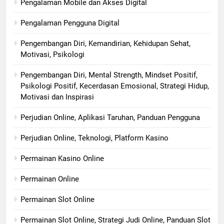
Pengalaman Mobile dan Akses Digital
Pengalaman Pengguna Digital
Pengembangan Diri, Kemandirian, Kehidupan Sehat,
Motivasi, Psikologi
Pengembangan Diri, Mental Strength, Mindset Positif,
Psikologi Positif, Kecerdasan Emosional, Strategi Hidup,
Motivasi dan Inspirasi
Perjudian Online, Aplikasi Taruhan, Panduan Pengguna
Perjudian Online, Teknologi, Platform Kasino
Permainan Kasino Online
Permainan Online
Permainan Slot Online
Permainan Slot Online, Strategi Judi Online, Panduan Slot