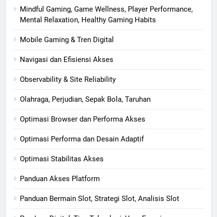
Mindful Gaming, Game Wellness, Player Performance,
Mental Relaxation, Healthy Gaming Habits
Mobile Gaming & Tren Digital
Navigasi dan Efisiensi Akses
Observability & Site Reliability
Olahraga, Perjudian, Sepak Bola, Taruhan
Optimasi Browser dan Performa Akses
Optimasi Performa dan Desain Adaptif
Optimasi Stabilitas Akses
Panduan Akses Platform
Panduan Bermain Slot, Strategi Slot, Analisis Slot