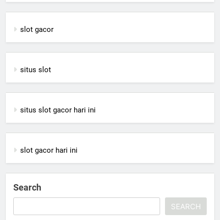
slot gacor
situs slot
situs slot gacor hari ini
slot gacor hari ini
Search
SEARCH