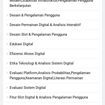
Modern,Stabilitas Infrastruktur,Pengalaman Pengguna
Berkelanjutan
Desain & Pengalaman Pengguna
Desain Permainan Digital & Analisis Interaktif
Desain Slot & Pengalaman Pengguna
Edukasi Digital
Efisiensi Akses Digital
Etika Teknologi & Analisis Sistem Digital
Evaluasi Platform,Analisis Probabilitas,Pengalaman
Pengguna,Keamanan Digital,Literasi Permainan
Evaluasi Sistem Digital
Fitur Slot Digital & Analisis Pengalaman Pengguna