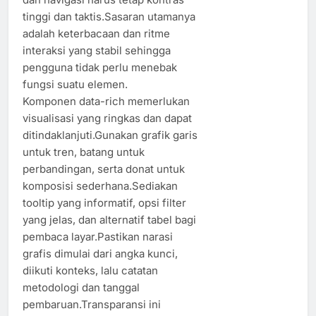
tinggi dan taktis.Sasaran utamanya
adalah keterbacaan dan ritme
interaksi yang stabil sehingga
pengguna tidak perlu menebak
fungsi suatu elemen.
Komponen data-rich memerlukan
visualisasi yang ringkas dan dapat
ditindaklanjuti.Gunakan grafik garis
untuk tren, batang untuk
perbandingan, serta donat untuk
komposisi sederhana.Sediakan
tooltip yang informatif, opsi filter
yang jelas, dan alternatif tabel bagi
pembaca layar.Pastikan narasi
grafis dimulai dari angka kunci,
diikuti konteks, lalu catatan
metodologi dan tanggal
pembaruan.Transparansi ini