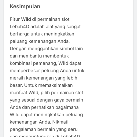
Kesimpulan
Fitur
Wild
di permainan slot
Lebah4D adalah alat yang sangat
berharga untuk meningkatkan
peluang kemenangan Anda.
Dengan menggantikan simbol lain
dan membantu membentuk
kombinasi pemenang, Wild dapat
memperbesar peluang Anda untuk
meraih kemenangan yang lebih
besar. Untuk memaksimalkan
manfaat Wild, pilih permainan slot
yang sesuai dengan gaya bermain
Anda dan perhatikan bagaimana
Wild dapat meningkatkan peluang
kemenangan Anda. Nikmati
pengalaman bermain yang seru
dan menguntungkan di Lebah4D,