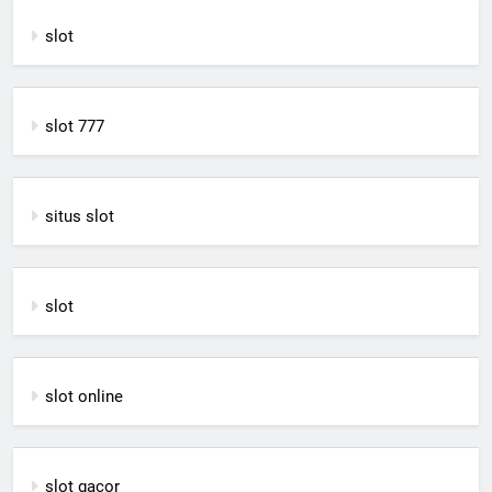
slot
slot 777
situs slot
slot
slot online
slot gacor