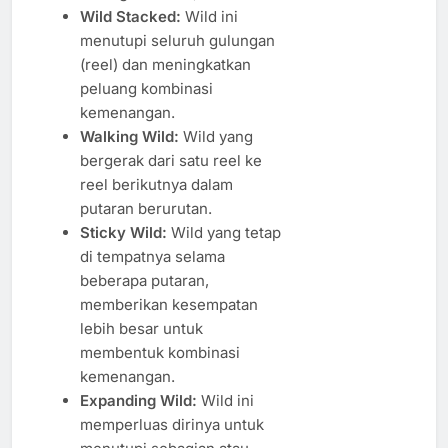
Wild Stacked:
Wild ini
menutupi seluruh gulungan
(reel) dan meningkatkan
peluang kombinasi
kemenangan.
Walking Wild:
Wild yang
bergerak dari satu reel ke
reel berikutnya dalam
putaran berurutan.
Sticky Wild:
Wild yang tetap
di tempatnya selama
beberapa putaran,
memberikan kesempatan
lebih besar untuk
membentuk kombinasi
kemenangan.
Expanding Wild:
Wild ini
memperluas dirinya untuk