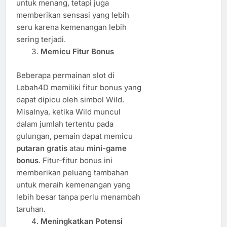
untuk menang, tetapi juga
memberikan sensasi yang lebih
seru karena kemenangan lebih
sering terjadi.
Memicu Fitur Bonus
Beberapa permainan slot di
Lebah4D memiliki fitur bonus yang
dapat dipicu oleh simbol Wild.
Misalnya, ketika Wild muncul
dalam jumlah tertentu pada
gulungan, pemain dapat memicu
putaran gratis
atau
mini-game
bonus
. Fitur-fitur bonus ini
memberikan peluang tambahan
untuk meraih kemenangan yang
lebih besar tanpa perlu menambah
taruhan.
Meningkatkan Potensi