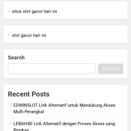
situs slot gacor hari ini
slot gacor hari ini
Search
SEARCH
Recent Posts
EDWINSLOT Link Alternatif untuk Mendukung Akses
Multi-Perangkat
LEBAH4D Link Alternatif dengan Proses Akses yang
Ringkas