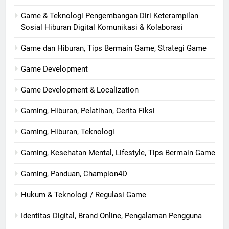
Game & Teknologi Pengembangan Diri Keterampilan
Sosial Hiburan Digital Komunikasi & Kolaborasi
Game dan Hiburan, Tips Bermain Game, Strategi Game
Game Development
Game Development & Localization
Gaming, Hiburan, Pelatihan, Cerita Fiksi
Gaming, Hiburan, Teknologi
Gaming, Kesehatan Mental, Lifestyle, Tips Bermain Game
Gaming, Panduan, Champion4D
Hukum & Teknologi / Regulasi Game
Identitas Digital, Brand Online, Pengalaman Pengguna