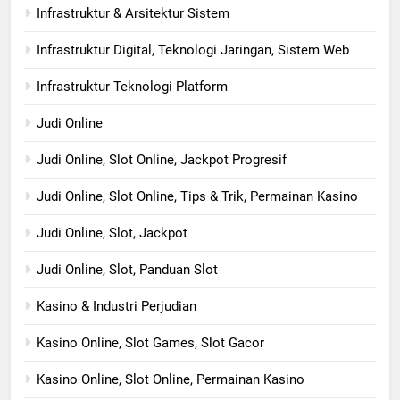
Infrastruktur & Arsitektur Sistem
Infrastruktur Digital, Teknologi Jaringan, Sistem Web
Infrastruktur Teknologi Platform
Judi Online
Judi Online, Slot Online, Jackpot Progresif
Judi Online, Slot Online, Tips & Trik, Permainan Kasino
Judi Online, Slot, Jackpot
Judi Online, Slot, Panduan Slot
Kasino & Industri Perjudian
Kasino Online, Slot Games, Slot Gacor
Kasino Online, Slot Online, Permainan Kasino