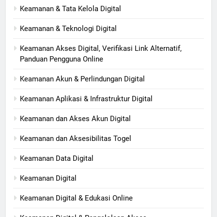
Keamanan & Tata Kelola Digital
Keamanan & Teknologi Digital
Keamanan Akses Digital, Verifikasi Link Alternatif,
Panduan Pengguna Online
Keamanan Akun & Perlindungan Digital
Keamanan Aplikasi & Infrastruktur Digital
Keamanan dan Akses Akun Digital
Keamanan dan Aksesibilitas Togel
Keamanan Data Digital
Keamanan Digital
Keamanan Digital & Edukasi Online