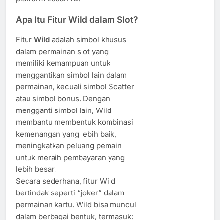
Apa Itu Fitur Wild dalam Slot?
Fitur
Wild
adalah simbol khusus
dalam permainan slot yang
memiliki kemampuan untuk
menggantikan simbol lain dalam
permainan, kecuali simbol Scatter
atau simbol bonus. Dengan
mengganti simbol lain, Wild
membantu membentuk kombinasi
kemenangan yang lebih baik,
meningkatkan peluang pemain
untuk meraih pembayaran yang
lebih besar.
Secara sederhana, fitur Wild
bertindak seperti “joker” dalam
permainan kartu. Wild bisa muncul
dalam berbagai bentuk, termasuk: