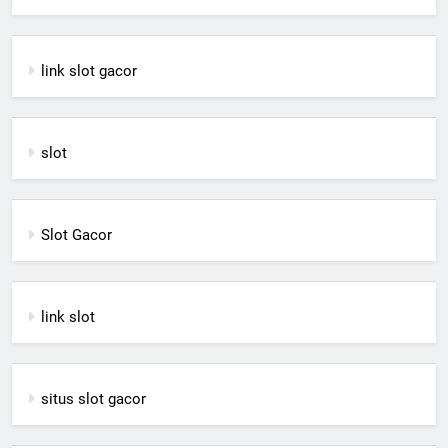
link slot gacor
slot
Slot Gacor
link slot
situs slot gacor