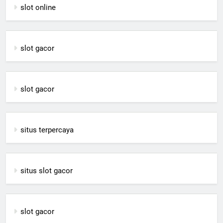
slot online
slot gacor
slot gacor
situs terpercaya
situs slot gacor
slot gacor