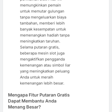
memungkinkan pemain
untuk memutar gulungan
tanpa mengeluarkan biaya
tambahan, memberi lebih
banyak kesempatan untuk
memenangkan hadiah tanpa
meningkatkan taruhan.
Selama putaran gratis,
beberapa mesin slot juga
mengaktifkan pengganda
kemenangan atau simbol liar
yang meningkatkan peluang
Anda untuk meraih
kemenangan lebih besar.
Mengapa Fitur Putaran Gratis
Dapat Membantu Anda
Menang Besar?