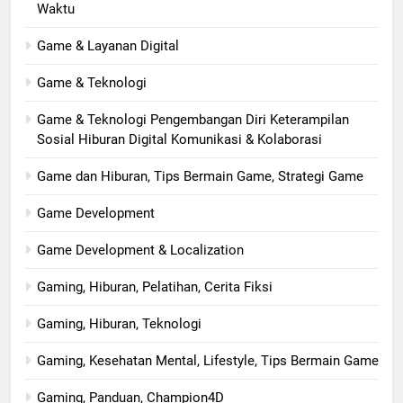
Waktu
Game & Layanan Digital
Game & Teknologi
Game & Teknologi Pengembangan Diri Keterampilan
Sosial Hiburan Digital Komunikasi & Kolaborasi
Game dan Hiburan, Tips Bermain Game, Strategi Game
Game Development
Game Development & Localization
Gaming, Hiburan, Pelatihan, Cerita Fiksi
Gaming, Hiburan, Teknologi
Gaming, Kesehatan Mental, Lifestyle, Tips Bermain Game
Gaming, Panduan, Champion4D