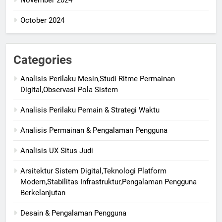
November 2024
October 2024
Categories
Analisis Perilaku Mesin,Studi Ritme Permainan
Digital,Observasi Pola Sistem
Analisis Perilaku Pemain & Strategi Waktu
Analisis Permainan & Pengalaman Pengguna
Analisis UX Situs Judi
Arsitektur Sistem Digital,Teknologi Platform
Modern,Stabilitas Infrastruktur,Pengalaman Pengguna
Berkelanjutan
Desain & Pengalaman Pengguna