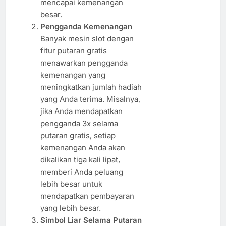
mencapai kemenangan
besar.
Pengganda Kemenangan
Banyak mesin slot dengan
fitur putaran gratis
menawarkan pengganda
kemenangan yang
meningkatkan jumlah hadiah
yang Anda terima. Misalnya,
jika Anda mendapatkan
pengganda 3x selama
putaran gratis, setiap
kemenangan Anda akan
dikalikan tiga kali lipat,
memberi Anda peluang
lebih besar untuk
mendapatkan pembayaran
yang lebih besar.
Simbol Liar Selama Putaran