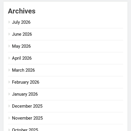
Archives
July 2026
June 2026
May 2026
April 2026
March 2026
February 2026
January 2026
December 2025
November 2025
October 2025