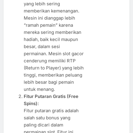
yang lebih sering
memberikan kemenangan.
Mesin ini dianggap lebih
“ramah pemain” karena
mereka sering memberikan
hadiah, baik kecil maupun
besar, dalam sesi
permainan. Mesin slot gacor
cenderung memiliki RTP
(Return to Player) yang lebih
tinggi, memberikan peluang
lebih besar bagi pemain
untuk menang.
Fitur Putaran Gratis (Free
Spins):
Fitur putaran gratis adalah
salah satu bonus yang
paling dicari dalam
permainan slot. Fitur ini