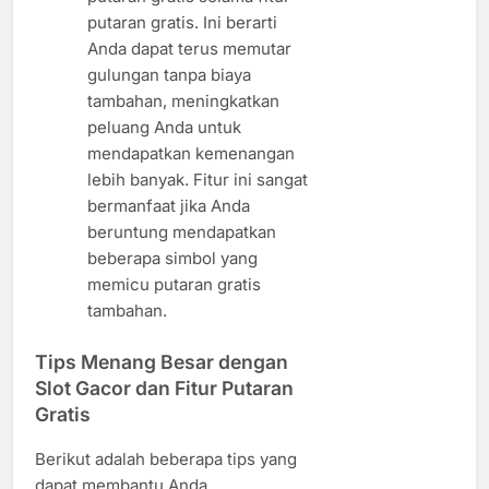
putaran gratis. Ini berarti
Anda dapat terus memutar
gulungan tanpa biaya
tambahan, meningkatkan
peluang Anda untuk
mendapatkan kemenangan
lebih banyak. Fitur ini sangat
bermanfaat jika Anda
beruntung mendapatkan
beberapa simbol yang
memicu putaran gratis
tambahan.
Tips Menang Besar dengan
Slot Gacor dan Fitur Putaran
Gratis
Berikut adalah beberapa tips yang
dapat membantu Anda