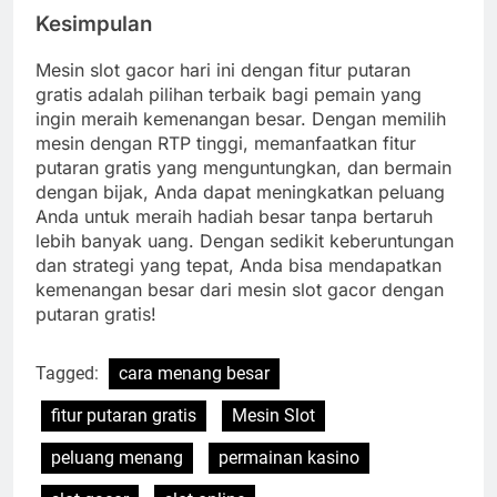
Kesimpulan
Mesin slot gacor hari ini dengan fitur putaran
gratis adalah pilihan terbaik bagi pemain yang
ingin meraih kemenangan besar. Dengan memilih
mesin dengan RTP tinggi, memanfaatkan fitur
putaran gratis yang menguntungkan, dan bermain
dengan bijak, Anda dapat meningkatkan peluang
Anda untuk meraih hadiah besar tanpa bertaruh
lebih banyak uang. Dengan sedikit keberuntungan
dan strategi yang tepat, Anda bisa mendapatkan
kemenangan besar dari mesin slot gacor dengan
putaran gratis!
Tagged:
cara menang besar
fitur putaran gratis
Mesin Slot
peluang menang
permainan kasino