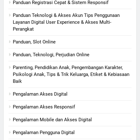
Panduan Registrasi Cepat & Sistem Responsif
Panduan Teknologi & Akses Akun Tips Penggunaan
Layanan Digital User Experience & Akses Multi-
Perangkat
Panduan, Slot Online
Panduan, Teknologi, Perjudian Online
Parenting, Pendidikan Anak, Pengembangan Karakter,
Psikologi Anak, Tips & Trik Keluarga, Etiket & Kebiasaan
Baik
Pengalaman Akses Digital
Pengalaman Akses Responsif
Pengalaman Mobile dan Akses Digital
Pengalaman Pengguna Digital