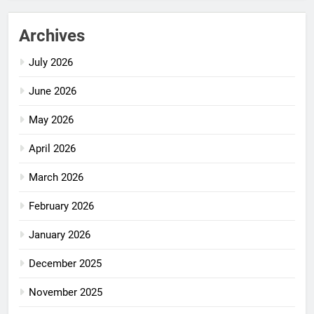
Archives
July 2026
June 2026
May 2026
April 2026
March 2026
February 2026
January 2026
December 2025
November 2025