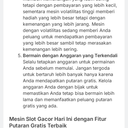
tetapi dengan pembayaran yang lebih kecil,
sementara mesin volatilitas tinggi memberi
hadiah yang lebih besar tetapi dengan
kemenangan yang lebih jarang. Mesin
dengan volatilitas sedang memberi Anda
peluang untuk mendapatkan pembayaran
yang lebih besar sambil tetap merasakan
kemenangan lebih sering.
Bermain dengan Anggaran yang Terkendali
Selalu tetapkan anggaran untuk permainan
Anda sebelum memulai. Jangan tergoda
untuk bertaruh lebih banyak hanya karena
Anda mendapatkan putaran gratis. Kelola
anggaran Anda dengan bijak untuk
memastikan Anda tetap bisa bermain lebih
lama dan memanfaatkan peluang putaran
gratis yang ada.
Mesin Slot Gacor Hari Ini dengan Fitur
Putaran Gratis Terbaik