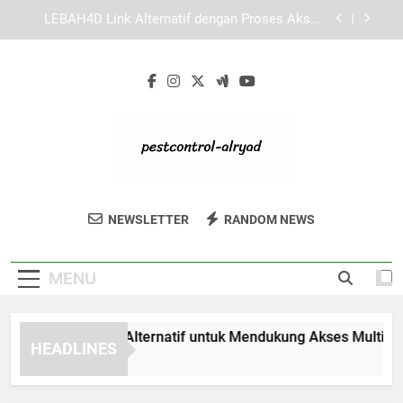
Skip
KAYA787 Alternatif dengan Sistem Halaman yang
to
Ringan dan Adaptif
content
Cara Mengatasi KAYA787 Alternatif yang Kembali
ke Halaman Awal
EDWINSLOT Link Alternatif untuk Mendukung
Akses Multi-Perangkat
LEBAH4D Link Alternatif dengan Proses Akses
yang Ringkas
KAYA787 Alternatif dengan Sistem Halaman yang
Ringan dan Adaptif
Pest Control Al
Pest Control Al Riyadh Memberikan
Cara Mengatasi KAYA787 Alternatif yang Kembali
NEWSLETTER
RANDOM NEWS
Riyadh
ke Halaman Awal
Layanan Pengendalian Hama Profesional
Untuk Melindungi Rumah Dan Bisnis Anda.
MENU
WINSLOT Link Alternatif untuk Mendukung Akses Multi-Peran
HEADLINES
Weeks Ago