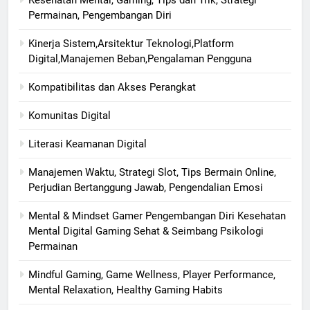
Permainan, Pengembangan Diri
Kinerja Sistem,Arsitektur Teknologi,Platform
Digital,Manajemen Beban,Pengalaman Pengguna
Kompatibilitas dan Akses Perangkat
Komunitas Digital
Literasi Keamanan Digital
Manajemen Waktu, Strategi Slot, Tips Bermain Online,
Perjudian Bertanggung Jawab, Pengendalian Emosi
Mental & Mindset Gamer Pengembangan Diri Kesehatan
Mental Digital Gaming Sehat & Seimbang Psikologi
Permainan
Mindful Gaming, Game Wellness, Player Performance,
Mental Relaxation, Healthy Gaming Habits