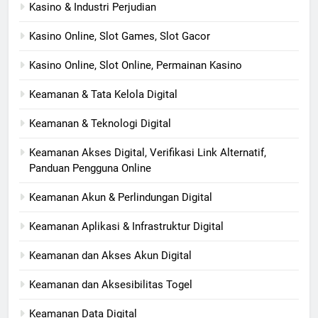
Kasino & Industri Perjudian
Kasino Online, Slot Games, Slot Gacor
Kasino Online, Slot Online, Permainan Kasino
Keamanan & Tata Kelola Digital
Keamanan & Teknologi Digital
Keamanan Akses Digital, Verifikasi Link Alternatif,
Panduan Pengguna Online
Keamanan Akun & Perlindungan Digital
Keamanan Aplikasi & Infrastruktur Digital
Keamanan dan Akses Akun Digital
Keamanan dan Aksesibilitas Togel
Keamanan Data Digital