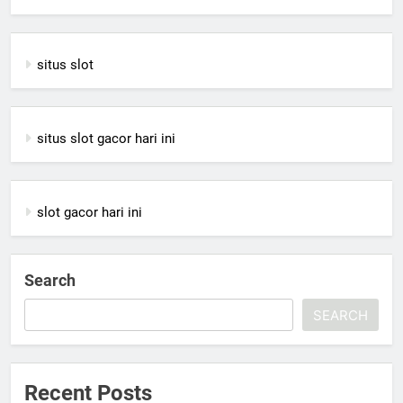
situs slot
situs slot gacor hari ini
slot gacor hari ini
Search
SEARCH
Recent Posts