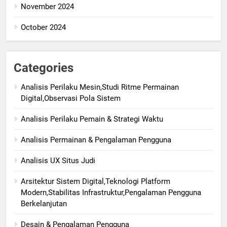
November 2024
October 2024
Categories
Analisis Perilaku Mesin,Studi Ritme Permainan
Digital,Observasi Pola Sistem
Analisis Perilaku Pemain & Strategi Waktu
Analisis Permainan & Pengalaman Pengguna
Analisis UX Situs Judi
Arsitektur Sistem Digital,Teknologi Platform
Modern,Stabilitas Infrastruktur,Pengalaman Pengguna
Berkelanjutan
Desain & Pengalaman Pengguna