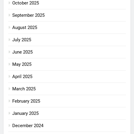
October 2025
September 2025
August 2025
July 2025
June 2025
May 2025
April 2025
March 2025
February 2025
January 2025
December 2024