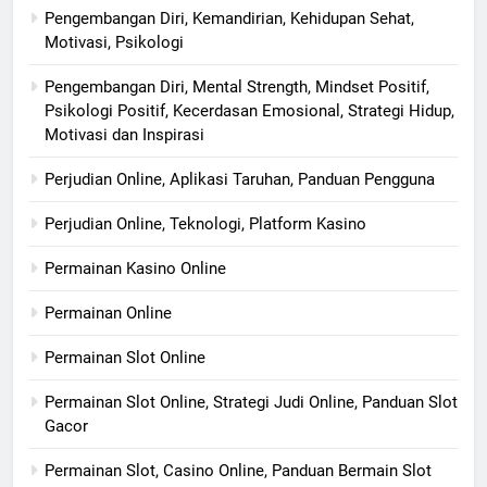
Pengembangan Diri, Kemandirian, Kehidupan Sehat,
Motivasi, Psikologi
Pengembangan Diri, Mental Strength, Mindset Positif,
Psikologi Positif, Kecerdasan Emosional, Strategi Hidup,
Motivasi dan Inspirasi
Perjudian Online, Aplikasi Taruhan, Panduan Pengguna
Perjudian Online, Teknologi, Platform Kasino
Permainan Kasino Online
Permainan Online
Permainan Slot Online
Permainan Slot Online, Strategi Judi Online, Panduan Slot
Gacor
Permainan Slot, Casino Online, Panduan Bermain Slot