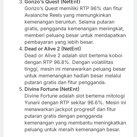
Gonzo’s Quest (NetEnt)
Gonzo’s Quest memiliki RTP 96% dan fitur
Avalanche Reels yang memungkinkan
kemenangan beruntun. Selama putaran
gratis, pengganda kemenangan meningkat,
memberi peluang besar untuk mendapatkan
pembayaran yang lebih besar.
Dead or Alive 2 (NetEnt)
Dead or Alive 2 adalah slot bertema koboi
dengan RTP 96.8%. Dengan volatilitas
tinggi, mesin ini menawarkan peluang besar
untuk memenangkan hadiah besar melalui
putaran gratis dan fitur pengganda.
Divine Fortune (NetEnt)
Divine Fortune adalah slot bertema mitologi
Yunani dengan RTP sekitar 96.6%. Mesin ini
menawarkan jackpot progresif dan fitur
putaran gratis dengan pengganda
kemenangan yang membantu meningkatkan
peluang untuk meraih kemenangan besar.