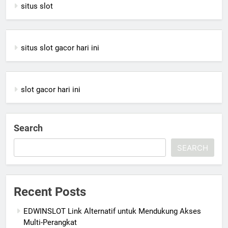
situs slot
situs slot gacor hari ini
slot gacor hari ini
Search
SEARCH
Recent Posts
EDWINSLOT Link Alternatif untuk Mendukung Akses
Multi-Perangkat