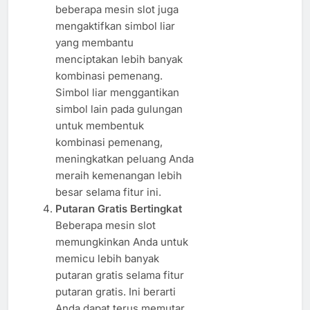
beberapa mesin slot juga
mengaktifkan simbol liar
yang membantu
menciptakan lebih banyak
kombinasi pemenang.
Simbol liar menggantikan
simbol lain pada gulungan
untuk membentuk
kombinasi pemenang,
meningkatkan peluang Anda
meraih kemenangan lebih
besar selama fitur ini.
Putaran Gratis Bertingkat
Beberapa mesin slot
memungkinkan Anda untuk
memicu lebih banyak
putaran gratis selama fitur
putaran gratis. Ini berarti
Anda dapat terus memutar