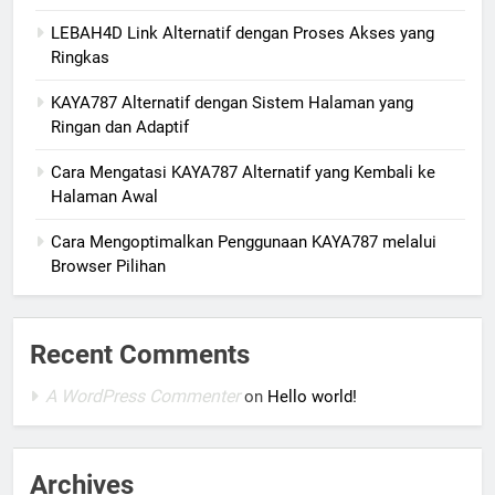
LEBAH4D Link Alternatif dengan Proses Akses yang
Ringkas
KAYA787 Alternatif dengan Sistem Halaman yang
Ringan dan Adaptif
Cara Mengatasi KAYA787 Alternatif yang Kembali ke
Halaman Awal
Cara Mengoptimalkan Penggunaan KAYA787 melalui
Browser Pilihan
Recent Comments
A WordPress Commenter
on
Hello world!
Archives