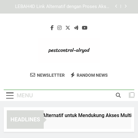
Skip
KAYA787 Alternatif dengan Sistem Halaman yang
to
Ringan dan Adaptif
content
Cara Mengatasi KAYA787 Alternatif yang Kembali
ke Halaman Awal
EDWINSLOT Link Alternatif untuk Mendukung
Akses Multi-Perangkat
LEBAH4D Link Alternatif dengan Proses Akses
yang Ringkas
KAYA787 Alternatif dengan Sistem Halaman yang
Ringan dan Adaptif
Pest Control Al
Pest Control Al Riyadh Memberikan
Cara Mengatasi KAYA787 Alternatif yang Kembali
NEWSLETTER
RANDOM NEWS
Riyadh
ke Halaman Awal
Layanan Pengendalian Hama Profesional
Untuk Melindungi Rumah Dan Bisnis Anda.
MENU
WINSLOT Link Alternatif untuk Mendukung Akses Multi-Peran
HEADLINES
Weeks Ago