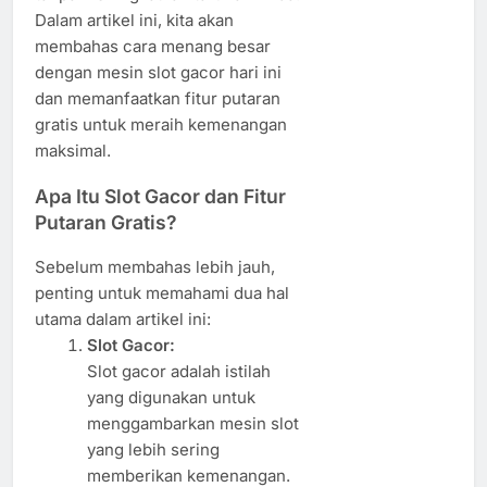
Dalam artikel ini, kita akan
membahas cara menang besar
dengan mesin slot gacor hari ini
dan memanfaatkan fitur putaran
gratis untuk meraih kemenangan
maksimal.
Apa Itu Slot Gacor dan Fitur
Putaran Gratis?
Sebelum membahas lebih jauh,
penting untuk memahami dua hal
utama dalam artikel ini:
Slot Gacor:
Slot gacor adalah istilah
yang digunakan untuk
menggambarkan mesin slot
yang lebih sering
memberikan kemenangan.