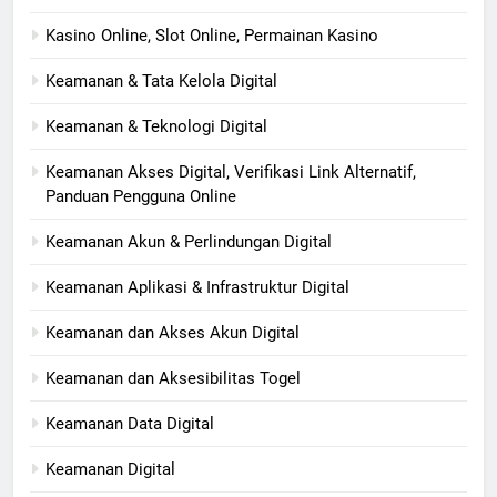
Kasino Online, Slot Online, Permainan Kasino
Keamanan & Tata Kelola Digital
Keamanan & Teknologi Digital
Keamanan Akses Digital, Verifikasi Link Alternatif,
Panduan Pengguna Online
Keamanan Akun & Perlindungan Digital
Keamanan Aplikasi & Infrastruktur Digital
Keamanan dan Akses Akun Digital
Keamanan dan Aksesibilitas Togel
Keamanan Data Digital
Keamanan Digital