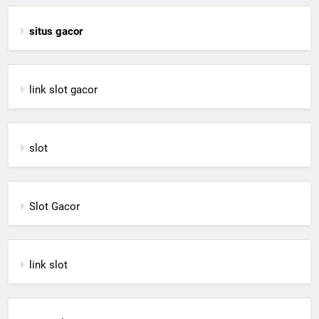
situs gacor
link slot gacor
slot
Slot Gacor
link slot