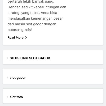
bertaruh lebih banyak uang.
Dengan sedikit keberuntungan dan
strategi yang tepat, Anda bisa
mendapatkan kemenangan besar
dari mesin slot gacor dengan
putaran gratis!
Read More
SITUS LINK SLOT GACOR
slot gacor
slot toto