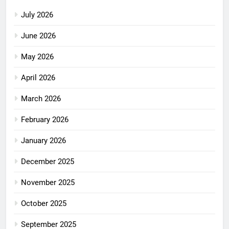
July 2026
June 2026
May 2026
April 2026
March 2026
February 2026
January 2026
December 2025
November 2025
October 2025
September 2025