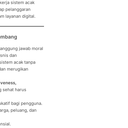
erja sistem acak
gap pelanggaran
m layanan digital.
gembang
 tanggung jawab moral
snis dan
sistem acak tanpa
 dan merugikan
iveness,
 sehat harus
atif bagi pengguna.
arga, peluang, dan
nsial.