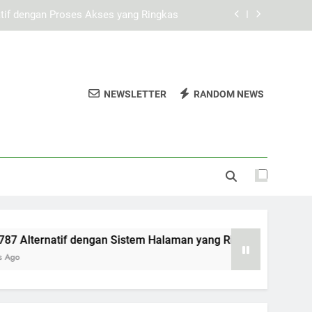
tif dengan Proses Akses yang Ringkas
stem Halaman yang Ringan dan Adaptif
ernatif yang Kembali ke Halaman Awal
NEWSLETTER
RANDOM NEWS
ntuk Mendukung Akses Multi-Perangkat
tif dengan Proses Akses yang Ringkas
onal Untuk Melindungi Rumah Dan Bisnis Anda.
stem Halaman yang Ringan dan Adaptif
ernatif yang Kembali ke Halaman Awal
if dengan Sistem Halaman yang Ringan dan Adaptif
Car
3 We