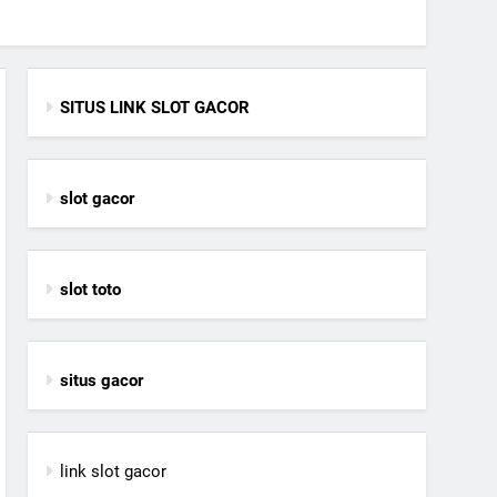
SITUS LINK SLOT GACOR
slot gacor
slot toto
situs gacor
link slot gacor