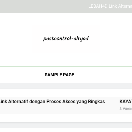
LEBAH4D Link Alterna
KAYA787 Alternatif dengan Si
Cara Mengatasi KAYA787 Alt
EDWINSLOT Link Alternatif u
t Control Al Riyadh
LEBAH4D Link Alterna
rol Al Riyadh Memberikan Layanan Pengendalian Hama Profesi
KAYA787 Alternatif dengan Si
SAMPLE PAGE
Cara Mengatasi KAYA787 Alt
if dengan Proses Akses yang Ringkas
KAYA787 Alternat
3 Weeks Ago