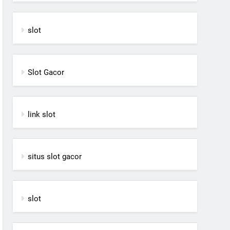
slot
Slot Gacor
link slot
situs slot gacor
slot