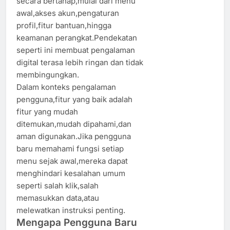
secara bertahap,mulai dari menu
awal,akses akun,pengaturan
profil,fitur bantuan,hingga
keamanan perangkat.Pendekatan
seperti ini membuat pengalaman
digital terasa lebih ringan dan tidak
membingungkan.
Dalam konteks pengalaman
pengguna,fitur yang baik adalah
fitur yang mudah
ditemukan,mudah dipahami,dan
aman digunakan.Jika pengguna
baru memahami fungsi setiap
menu sejak awal,mereka dapat
menghindari kesalahan umum
seperti salah klik,salah
memasukkan data,atau
melewatkan instruksi penting.
Mengapa Pengguna Baru