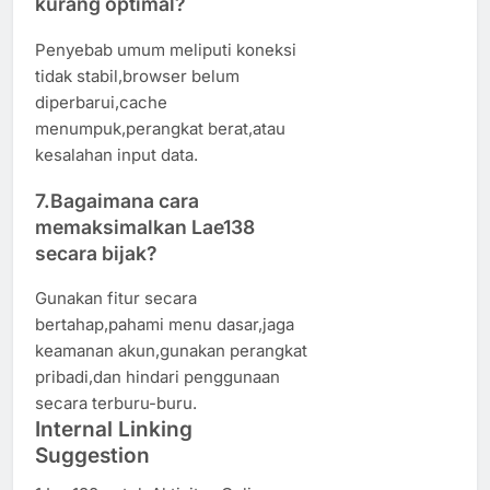
kurang optimal?
Penyebab umum meliputi koneksi
tidak stabil,browser belum
diperbarui,cache
menumpuk,perangkat berat,atau
kesalahan input data.
7.Bagaimana cara
memaksimalkan Lae138
secara bijak?
Gunakan fitur secara
bertahap,pahami menu dasar,jaga
keamanan akun,gunakan perangkat
pribadi,dan hindari penggunaan
secara terburu-buru.
Internal Linking
Suggestion