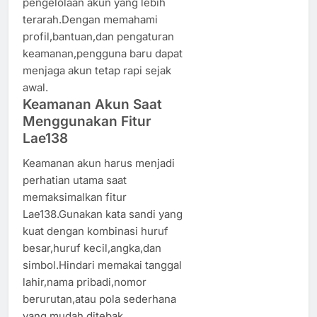
pengelolaan akun yang lebih
terarah.Dengan memahami
profil,bantuan,dan pengaturan
keamanan,pengguna baru dapat
menjaga akun tetap rapi sejak
awal.
Keamanan Akun Saat
Menggunakan Fitur
Lae138
Keamanan akun harus menjadi
perhatian utama saat
memaksimalkan fitur
Lae138.Gunakan kata sandi yang
kuat dengan kombinasi huruf
besar,huruf kecil,angka,dan
simbol.Hindari memakai tanggal
lahir,nama pribadi,nomor
berurutan,atau pola sederhana
yang mudah ditebak.