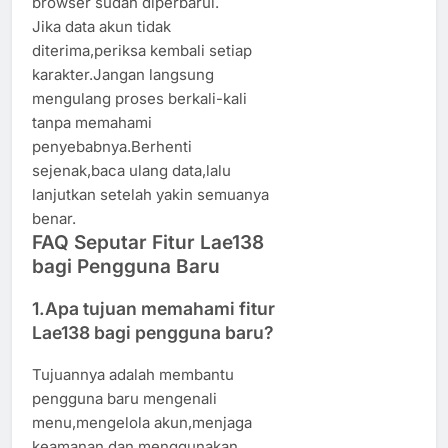
browser sudah diperbarui.
Jika data akun tidak
diterima,periksa kembali setiap
karakter.Jangan langsung
mengulang proses berkali-kali
tanpa memahami
penyebabnya.Berhenti
sejenak,baca ulang data,lalu
lanjutkan setelah yakin semuanya
benar.
FAQ Seputar Fitur Lae138
bagi Pengguna Baru
1.Apa tujuan memahami fitur
Lae138 bagi pengguna baru?
Tujuannya adalah membantu
pengguna baru mengenali
menu,mengelola akun,menjaga
keamanan,dan menggunakan