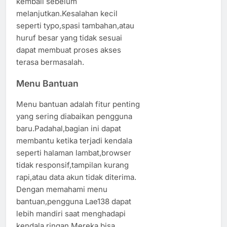
kembali sebelum
melanjutkan.Kesalahan kecil
seperti typo,spasi tambahan,atau
huruf besar yang tidak sesuai
dapat membuat proses akses
terasa bermasalah.
Menu Bantuan
Menu bantuan adalah fitur penting
yang sering diabaikan pengguna
baru.Padahal,bagian ini dapat
membantu ketika terjadi kendala
seperti halaman lambat,browser
tidak responsif,tampilan kurang
rapi,atau data akun tidak diterima.
Dengan memahami menu
bantuan,pengguna Lae138 dapat
lebih mandiri saat menghadapi
kendala ringan.Mereka bisa