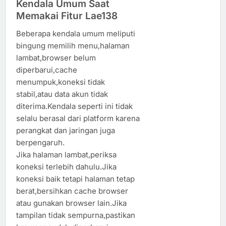
Kendala Umum Saat
Memakai Fitur Lae138
Beberapa kendala umum meliputi
bingung memilih menu,halaman
lambat,browser belum
diperbarui,cache
menumpuk,koneksi tidak
stabil,atau data akun tidak
diterima.Kendala seperti ini tidak
selalu berasal dari platform karena
perangkat dan jaringan juga
berpengaruh.
Jika halaman lambat,periksa
koneksi terlebih dahulu.Jika
koneksi baik tetapi halaman tetap
berat,bersihkan cache browser
atau gunakan browser lain.Jika
tampilan tidak sempurna,pastikan