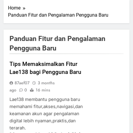
Home
Panduan Fitur dan Pengalaman Pengguna Baru
Panduan Fitur dan Pengalaman
Pengguna Baru
Tips Memaksimalkan Fitur
Lae138 bagi Pengguna Baru
87aef07
3 months
ago
0
16 mins
Lae138 membantu pengguna baru
memahami fitur,akses,navigasi,dan
keamanan akun agar pengalaman
digital lebih nyaman,praktis,dan
terarah.