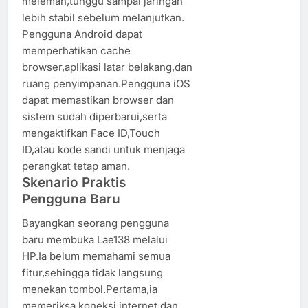
melemah,tunggu sampai jaringan
lebih stabil sebelum melanjutkan.
Pengguna Android dapat
memperhatikan cache
browser,aplikasi latar belakang,dan
ruang penyimpanan.Pengguna iOS
dapat memastikan browser dan
sistem sudah diperbarui,serta
mengaktifkan Face ID,Touch
ID,atau kode sandi untuk menjaga
perangkat tetap aman.
Skenario Praktis
Pengguna Baru
Bayangkan seorang pengguna
baru membuka Lae138 melalui
HP.Ia belum memahami semua
fitur,sehingga tidak langsung
menekan tombol.Pertama,ia
memeriksa koneksi internet dan