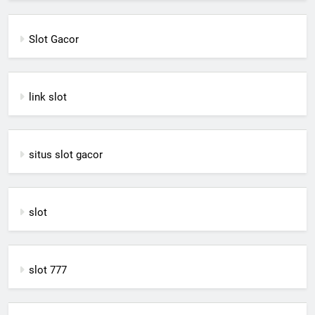
Slot Gacor
link slot
situs slot gacor
slot
slot 777