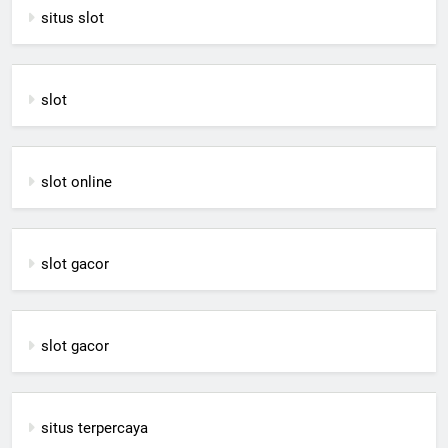
situs slot
slot
slot online
slot gacor
slot gacor
situs terpercaya