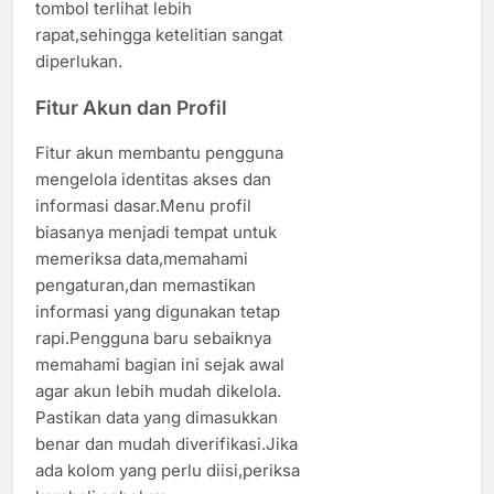
tombol terlihat lebih
rapat,sehingga ketelitian sangat
diperlukan.
Fitur Akun dan Profil
Fitur akun membantu pengguna
mengelola identitas akses dan
informasi dasar.Menu profil
biasanya menjadi tempat untuk
memeriksa data,memahami
pengaturan,dan memastikan
informasi yang digunakan tetap
rapi.Pengguna baru sebaiknya
memahami bagian ini sejak awal
agar akun lebih mudah dikelola.
Pastikan data yang dimasukkan
benar dan mudah diverifikasi.Jika
ada kolom yang perlu diisi,periksa