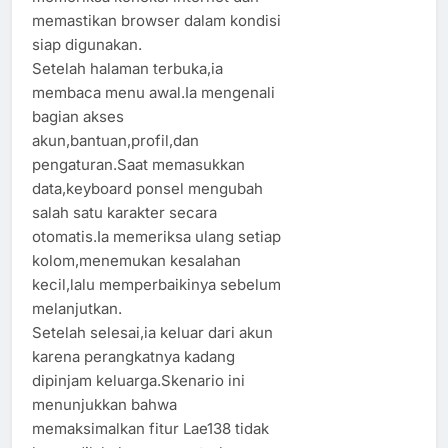
memastikan browser dalam kondisi
siap digunakan.
Setelah halaman terbuka,ia
membaca menu awal.Ia mengenali
bagian akses
akun,bantuan,profil,dan
pengaturan.Saat memasukkan
data,keyboard ponsel mengubah
salah satu karakter secara
otomatis.Ia memeriksa ulang setiap
kolom,menemukan kesalahan
kecil,lalu memperbaikinya sebelum
melanjutkan.
Setelah selesai,ia keluar dari akun
karena perangkatnya kadang
dipinjam keluarga.Skenario ini
menunjukkan bahwa
memaksimalkan fitur Lae138 tidak