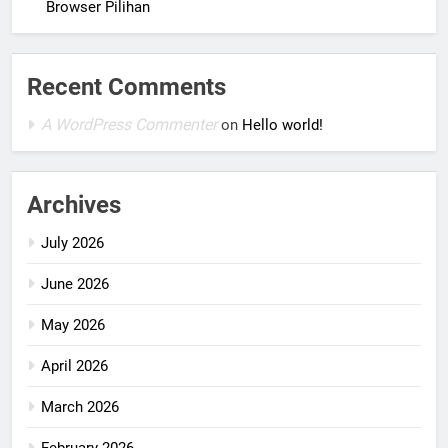
Browser Pilihan
Recent Comments
A WordPress Commenter
on
Hello world!
Archives
July 2026
June 2026
May 2026
April 2026
March 2026