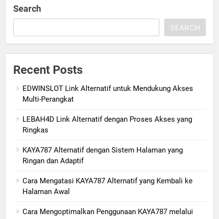
Search
SEARCH
Recent Posts
EDWINSLOT Link Alternatif untuk Mendukung Akses
Multi-Perangkat
LEBAH4D Link Alternatif dengan Proses Akses yang
Ringkas
KAYA787 Alternatif dengan Sistem Halaman yang
Ringan dan Adaptif
Cara Mengatasi KAYA787 Alternatif yang Kembali ke
Halaman Awal
Cara Mengoptimalkan Penggunaan KAYA787 melalui