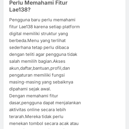
Perlu Memahami Fitur
Lae138?
Pengguna baru perlu memahami
fitur Lae138 karena setiap platform
digital memiliki struktur yang
berbeda.Menu yang terlihat
sederhana tetap perlu dibaca
dengan teliti agar pengguna tidak
salah memilih bagian.Akses
akun,daftar,bantuan,profil,dan
pengaturan memiliki fungsi
masing-masing yang sebaiknya
dipahami sejak awal.
Dengan memahami fitur
dasar,pengguna dapat menjalankan
aktivitas online secara lebih
terarah.Mereka tidak perlu
menekan tombol secara acak atau