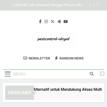
Skip
KAYA787 Alternatif dengan Sistem Halaman yang
to
Ringan dan Adaptif
content
Cara Mengatasi KAYA787 Alternatif yang Kembali
ke Halaman Awal
EDWINSLOT Link Alternatif untuk Mendukung
Akses Multi-Perangkat
LEBAH4D Link Alternatif dengan Proses Akses
yang Ringkas
KAYA787 Alternatif dengan Sistem Halaman yang
Ringan dan Adaptif
Pest Control Al
Pest Control Al Riyadh Memberikan
Cara Mengatasi KAYA787 Alternatif yang Kembali
NEWSLETTER
RANDOM NEWS
Riyadh
ke Halaman Awal
Layanan Pengendalian Hama Profesional
Untuk Melindungi Rumah Dan Bisnis Anda.
MENU
WINSLOT Link Alternatif untuk Mendukung Akses Multi-Peran
HEADLINES
Weeks Ago