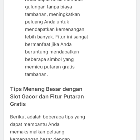
gulungan tanpa biaya
tambahan, meningkatkan
peluang Anda untuk
mendapatkan kemenangan
lebih banyak. Fitur ini sangat
bermanfaat jika Anda
beruntung mendapatkan
beberapa simbol yang
memicu putaran gratis
tambahan.
Tips Menang Besar dengan
Slot Gacor dan Fitur Putaran
Gratis
Berikut adalah beberapa tips yang
dapat membantu Anda
memaksimalkan peluang
kemenangan besar dengan