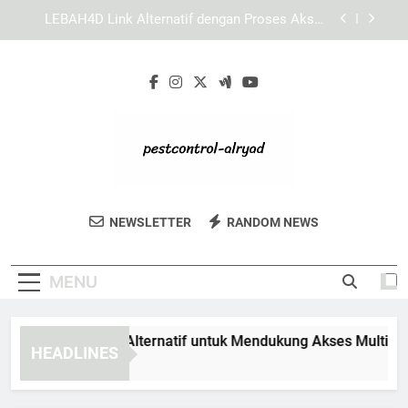
Skip
KAYA787 Alternatif dengan Sistem Halaman yang
to
Ringan dan Adaptif
content
Cara Mengatasi KAYA787 Alternatif yang Kembali
ke Halaman Awal
EDWINSLOT Link Alternatif untuk Mendukung
Akses Multi-Perangkat
LEBAH4D Link Alternatif dengan Proses Akses
yang Ringkas
KAYA787 Alternatif dengan Sistem Halaman yang
Ringan dan Adaptif
Pest Control Al
Pest Control Al Riyadh Memberikan
Cara Mengatasi KAYA787 Alternatif yang Kembali
NEWSLETTER
RANDOM NEWS
Riyadh
ke Halaman Awal
Layanan Pengendalian Hama Profesional
Untuk Melindungi Rumah Dan Bisnis Anda.
MENU
WINSLOT Link Alternatif untuk Mendukung Akses Multi-Peran
HEADLINES
Weeks Ago