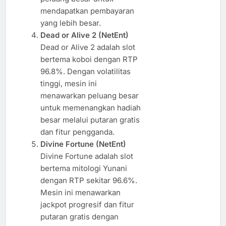
mendapatkan pembayaran
yang lebih besar.
Dead or Alive 2 (NetEnt)
Dead or Alive 2 adalah slot
bertema koboi dengan RTP
96.8%. Dengan volatilitas
tinggi, mesin ini
menawarkan peluang besar
untuk memenangkan hadiah
besar melalui putaran gratis
dan fitur pengganda.
Divine Fortune (NetEnt)
Divine Fortune adalah slot
bertema mitologi Yunani
dengan RTP sekitar 96.6%.
Mesin ini menawarkan
jackpot progresif dan fitur
putaran gratis dengan