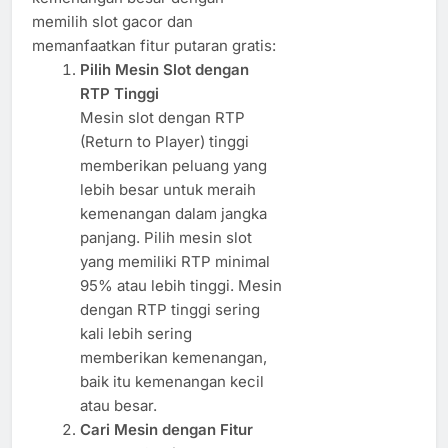
memilih slot gacor dan
memanfaatkan fitur putaran gratis:
Pilih Mesin Slot dengan
RTP Tinggi
Mesin slot dengan RTP
(Return to Player) tinggi
memberikan peluang yang
lebih besar untuk meraih
kemenangan dalam jangka
panjang. Pilih mesin slot
yang memiliki RTP minimal
95% atau lebih tinggi. Mesin
dengan RTP tinggi sering
kali lebih sering
memberikan kemenangan,
baik itu kemenangan kecil
atau besar.
Cari Mesin dengan Fitur