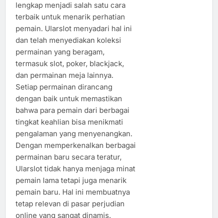
lengkap menjadi salah satu cara
terbaik untuk menarik perhatian
pemain. Ularslot menyadari hal ini
dan telah menyediakan koleksi
permainan yang beragam,
termasuk slot, poker, blackjack,
dan permainan meja lainnya.
Setiap permainan dirancang
dengan baik untuk memastikan
bahwa para pemain dari berbagai
tingkat keahlian bisa menikmati
pengalaman yang menyenangkan.
Dengan memperkenalkan berbagai
permainan baru secara teratur,
Ularslot tidak hanya menjaga minat
pemain lama tetapi juga menarik
pemain baru. Hal ini membuatnya
tetap relevan di pasar perjudian
online yang sangat dinamis.