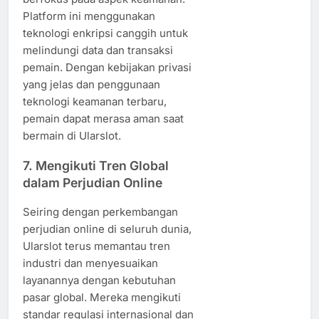
Platform ini menggunakan
teknologi enkripsi canggih untuk
melindungi data dan transaksi
pemain. Dengan kebijakan privasi
yang jelas dan penggunaan
teknologi keamanan terbaru,
pemain dapat merasa aman saat
bermain di Ularslot.
7.
Mengikuti Tren Global
dalam Perjudian Online
Seiring dengan perkembangan
perjudian online di seluruh dunia,
Ularslot terus memantau tren
industri dan menyesuaikan
layanannya dengan kebutuhan
pasar global. Mereka mengikuti
standar regulasi internasional dan