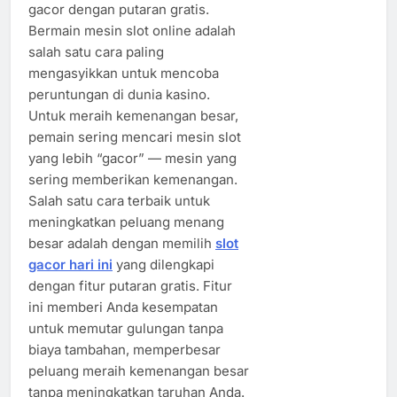
gacor dengan putaran gratis.
Bermain mesin slot online adalah
salah satu cara paling
mengasyikkan untuk mencoba
peruntungan di dunia kasino.
Untuk meraih kemenangan besar,
pemain sering mencari mesin slot
yang lebih “gacor” — mesin yang
sering memberikan kemenangan.
Salah satu cara terbaik untuk
meningkatkan peluang menang
besar adalah dengan memilih
slot
gacor hari ini
yang dilengkapi
dengan fitur putaran gratis. Fitur
ini memberi Anda kesempatan
untuk memutar gulungan tanpa
biaya tambahan, memperbesar
peluang meraih kemenangan besar
tanpa meningkatkan taruhan Anda.