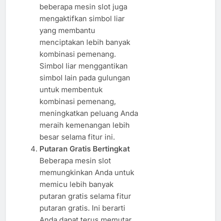
beberapa mesin slot juga
mengaktifkan simbol liar
yang membantu
menciptakan lebih banyak
kombinasi pemenang.
Simbol liar menggantikan
simbol lain pada gulungan
untuk membentuk
kombinasi pemenang,
meningkatkan peluang Anda
meraih kemenangan lebih
besar selama fitur ini.
Putaran Gratis Bertingkat
Beberapa mesin slot
memungkinkan Anda untuk
memicu lebih banyak
putaran gratis selama fitur
putaran gratis. Ini berarti
Anda dapat terus memutar