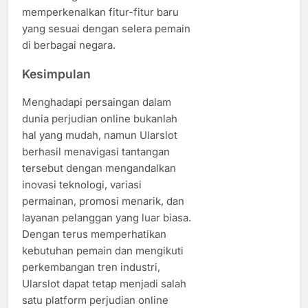
memperkenalkan fitur-fitur baru
yang sesuai dengan selera pemain
di berbagai negara.
Kesimpulan
Menghadapi persaingan dalam
dunia perjudian online bukanlah
hal yang mudah, namun Ularslot
berhasil menavigasi tantangan
tersebut dengan mengandalkan
inovasi teknologi, variasi
permainan, promosi menarik, dan
layanan pelanggan yang luar biasa.
Dengan terus memperhatikan
kebutuhan pemain dan mengikuti
perkembangan tren industri,
Ularslot dapat tetap menjadi salah
satu platform perjudian online