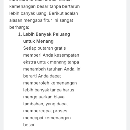
kemenangan besar tanpa bertaruh
lebih banyak uang. Berikut adalah
alasan mengapa fitur ini sangat
berharga:
Lebih Banyak Peluang
untuk Menang
Setiap putaran gratis
memberi Anda kesempatan
ekstra untuk menang tanpa
menambah taruhan Anda. Ini
berarti Anda dapat
memperoleh kemenangan
lebih banyak tanpa harus
mengeluarkan biaya
tambahan, yang dapat
mempercepat proses
mencapai kemenangan
besar.