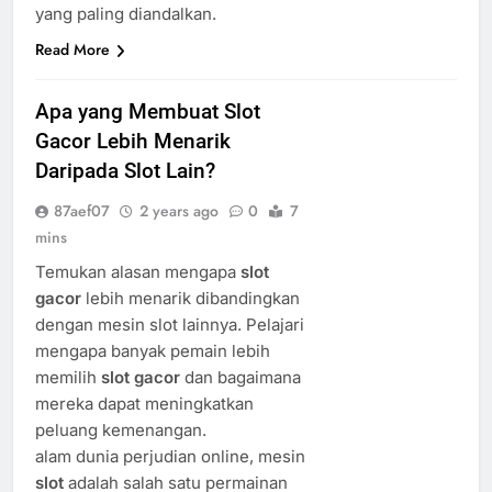
yang paling diandalkan.
Read More
Apa yang Membuat Slot
Gacor Lebih Menarik
Daripada Slot Lain?
87aef07
2 years ago
0
7
mins
Temukan alasan mengapa
slot
gacor
lebih menarik dibandingkan
dengan mesin slot lainnya. Pelajari
mengapa banyak pemain lebih
memilih
slot gacor
dan bagaimana
mereka dapat meningkatkan
peluang kemenangan.
alam dunia perjudian online, mesin
slot
adalah salah satu permainan