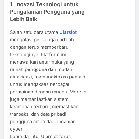
1.
Inovasi Teknologi untuk
Pengalaman Pengguna yang
Lebih Baik
Salah satu cara utama
Ularslot
mengatasi persaingan adalah
dengan terus memperbarui
teknologinya. Platform ini
menawarkan antarmuka yang
ramah pengguna dan mudah
dinavigasi, memungkinkan pemain
untuk mengakses berbagai
permainan dengan mudah. Mereka
juga memanfaatkan sistem
keamanan terbaru, memastikan
transaksi dan data pribadi
pengguna aman dari ancaman
cyber.
Lebih dari itu, Ularslot terus