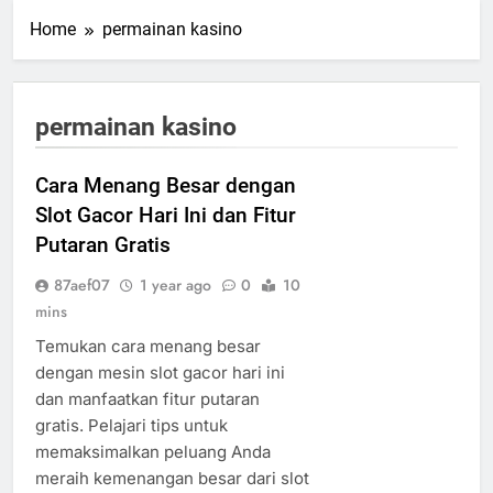
Home
permainan kasino
permainan kasino
Cara Menang Besar dengan
Slot Gacor Hari Ini dan Fitur
Putaran Gratis
87aef07
1 year ago
0
10
mins
Temukan cara menang besar
dengan mesin slot gacor hari ini
dan manfaatkan fitur putaran
gratis. Pelajari tips untuk
memaksimalkan peluang Anda
meraih kemenangan besar dari slot