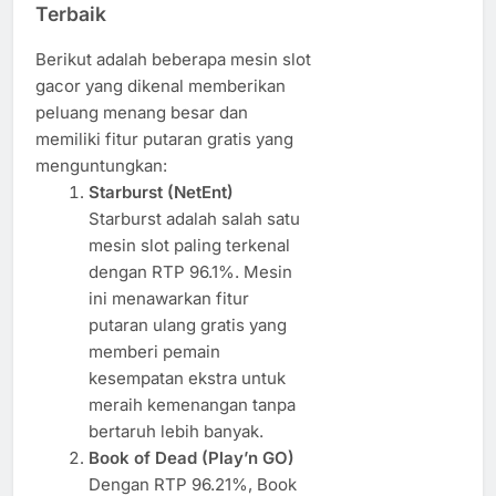
Terbaik
Berikut adalah beberapa mesin slot
gacor yang dikenal memberikan
peluang menang besar dan
memiliki fitur putaran gratis yang
menguntungkan:
Starburst (NetEnt)
Starburst adalah salah satu
mesin slot paling terkenal
dengan RTP 96.1%. Mesin
ini menawarkan fitur
putaran ulang gratis yang
memberi pemain
kesempatan ekstra untuk
meraih kemenangan tanpa
bertaruh lebih banyak.
Book of Dead (Play’n GO)
Dengan RTP 96.21%, Book