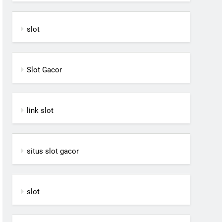
slot
Slot Gacor
link slot
situs slot gacor
slot