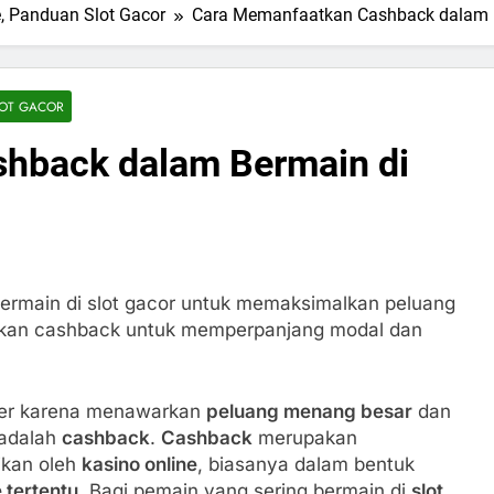
e, Panduan Slot Gacor
Cara Memanfaatkan Cashback dalam B
LOT GACOR
hback dalam Bermain di
ermain di slot gacor untuk memaksimalkan peluang
akan cashback untuk memperpanjang modal dan
ler karena menawarkan
peluang menang besar
dan
 adalah
cashback
.
Cashback
merupakan
ikan oleh
kasino online
, biasanya dalam bentuk
 tertentu
. Bagi pemain yang sering bermain di
slot