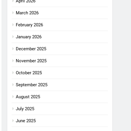
April 2026
March 2026
February 2026
January 2026
December 2025
November 2025
October 2025
September 2025
August 2025
July 2025
June 2025