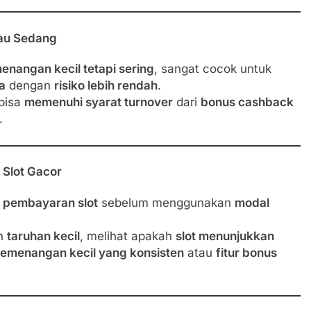
tau Sedang
enangan kecil tetapi sering
, sangat cocok untuk
a
dengan
risiko lebih rendah
.
bisa
memenuhi syarat turnover
dari
bonus cashback
.
 Slot Gacor
a pembayaran slot
sebelum menggunakan
modal
n
taruhan kecil
, melihat apakah
slot menunjukkan
kemenangan kecil yang konsisten
atau
fitur bonus