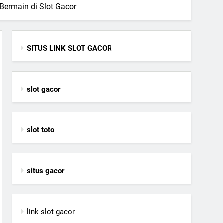
ermain di Slot Gacor
SITUS LINK SLOT GACOR
slot gacor
slot toto
situs gacor
link slot gacor