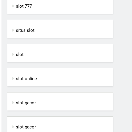
slot 777
situs slot
slot
slot online
slot gacor
slot gacor