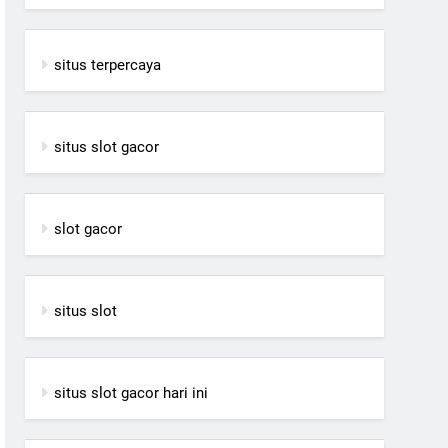
situs terpercaya
situs slot gacor
slot gacor
situs slot
situs slot gacor hari ini