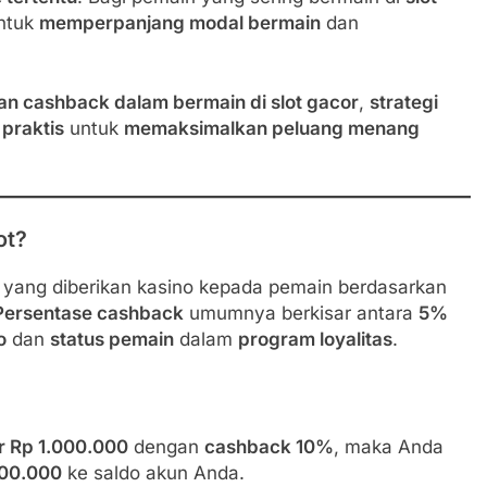
ntuk
memperpanjang modal bermain
dan
n cashback dalam bermain di slot gacor
,
strategi
 praktis
untuk
memaksimalkan peluang menang
ot?
yang diberikan kasino kepada pemain berdasarkan
Persentase cashback
umumnya berkisar antara
5%
o
dan
status pemain
dalam
program loyalitas
.
r Rp 1.000.000
dengan
cashback 10%
, maka Anda
100.000
ke saldo akun Anda.