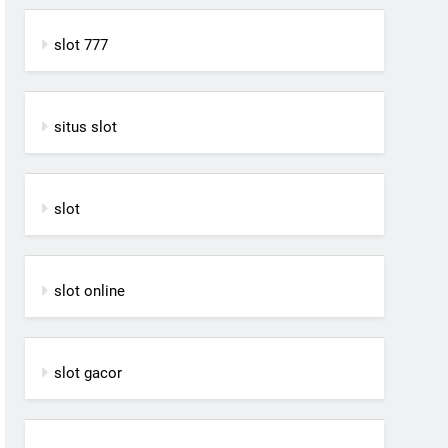
slot 777
situs slot
slot
slot online
slot gacor