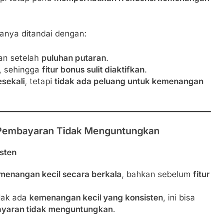
anya ditandai dengan:
an setelah
puluhan putaran
.
, sehingga
fitur bonus sulit diaktifkan
.
sekali
, tetapi
tidak ada peluang untuk kemenangan
 Pembayaran Tidak Menguntungkan
sten
menangan kecil secara berkala
, bahkan sebelum
fitur
dak ada
kemenangan kecil yang konsisten
, ini bisa
bayaran tidak menguntungkan
.