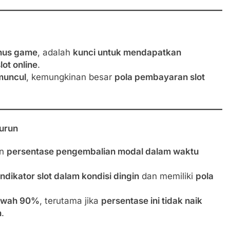
nus game
, adalah
kunci untuk mendapatkan
ot online
.
 muncul
, kemungkinan besar
pola pembayaran slot
nurun
an
persentase pengembalian modal dalam waktu
indikator slot dalam kondisi dingin
dan memiliki
pola
bawah 90%
, terutama jika
persentase ini tidak naik
n
.