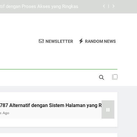
tif dengan Proses Akses yang Ringkas
stem Halaman yang Ringan dan Adaptif
ernatif yang Kembali ke Halaman Awal
NEWSLETTER
RANDOM NEWS
ntuk Mendukung Akses Multi-Perangkat
tif dengan Proses Akses yang Ringkas
onal Untuk Melindungi Rumah Dan Bisnis Anda.
stem Halaman yang Ringan dan Adaptif
ernatif yang Kembali ke Halaman Awal
if dengan Sistem Halaman yang Ringan dan Adaptif
Car
3 We