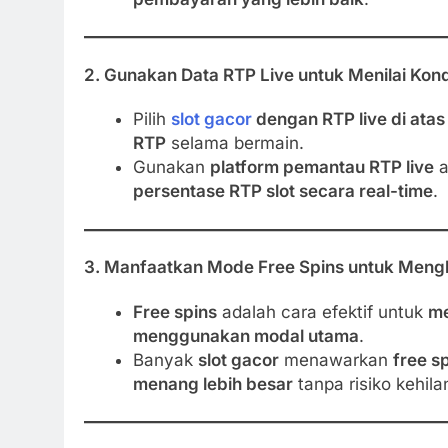
2. Gunakan Data RTP Live untuk Menilai Kondi
Pilih
slot gacor
dengan RTP live di ata
RTP
selama bermain.
Gunakan
platform pemantau RTP live
a
persentase RTP slot secara real-time
.
3. Manfaatkan Mode Free Spins untuk Men
Free spins
adalah cara efektif untuk
me
menggunakan modal utama
.
Banyak
slot gacor
menawarkan
free s
menang lebih besar
tanpa risiko kehil