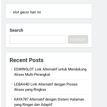
slot gacor hari ini
Search
SEARCH
Recent Posts
EDWINSLOT Link Alternatif untuk Mendukung
Akses Multi-Perangkat
LEBAH4D Link Alternatif dengan Proses
Akses yang Ringkas
KAYA787 Alternatif dengan Sistem Halaman
yang Ringan dan Adaptif