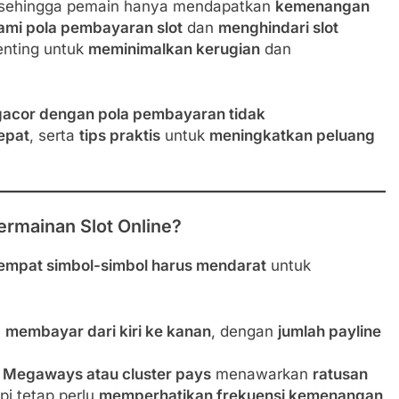
 sehingga pemain hanya mendapatkan
kemenangan
mi pola pembayaran slot
dan
menghindari slot
nting untuk
meminimalkan kerugian
dan
 gacor dengan pola pembayaran tidak
tepat
, serta
tips praktis
untuk
meningkatkan peluang
ermainan Slot Online?
 tempat simbol-simbol harus mendarat
untuk
a
membayar dari kiri ke kanan
, dengan
jumlah payline
t Megaways atau cluster pays
menawarkan
ratusan
api tetap perlu
memperhatikan frekuensi kemenangan