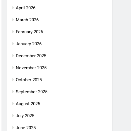
April 2026
March 2026
February 2026
January 2026
December 2025
November 2025
October 2025
September 2025
August 2025
July 2025
June 2025