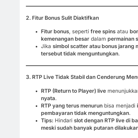
2. Fitur Bonus Sulit Diaktifkan
Fitur bonus
, seperti
free spins
atau
bo
kemenangan besar
dalam
permainan sl
Jika
simbol scatter atau bonus jarang
tersebut tidak menguntungkan
.
3. RTP Live Tidak Stabil dan Cenderung Me
RTP (Return to Player) live
menunjukk
nyata
.
RTP yang terus menurun
bisa menjadi
pembayaran tidak menguntungkan
.
Tips:
Hindari
slot dengan RTP live di 
meski sudah banyak putaran dilakuka