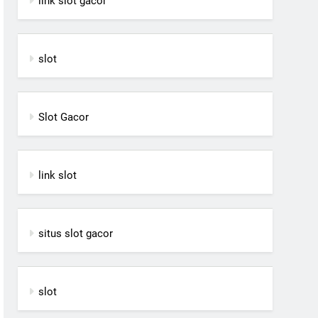
link slot gacor
slot
Slot Gacor
link slot
situs slot gacor
slot