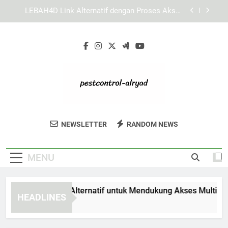
Skip
KAYA787 Alternatif dengan Sistem Halaman yang
to
Ringan dan Adaptif
content
Cara Mengatasi KAYA787 Alternatif yang Kembali
ke Halaman Awal
EDWINSLOT Link Alternatif untuk Mendukung
Akses Multi-Perangkat
LEBAH4D Link Alternatif dengan Proses Akses
yang Ringkas
KAYA787 Alternatif dengan Sistem Halaman yang
Ringan dan Adaptif
Pest Control Al
Pest Control Al Riyadh Memberikan
Cara Mengatasi KAYA787 Alternatif yang Kembali
NEWSLETTER
RANDOM NEWS
Riyadh
ke Halaman Awal
Layanan Pengendalian Hama Profesional
Untuk Melindungi Rumah Dan Bisnis Anda.
MENU
WINSLOT Link Alternatif untuk Mendukung Akses Multi-Peran
HEADLINES
Weeks Ago