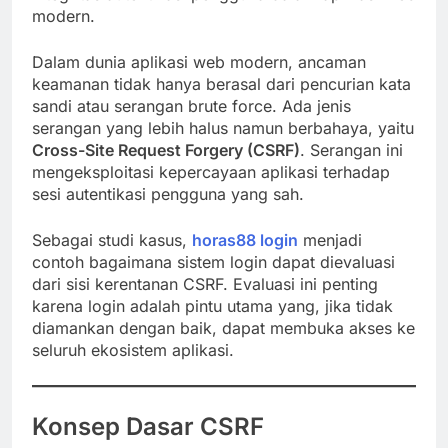
modern.
Dalam dunia aplikasi web modern, ancaman
keamanan tidak hanya berasal dari pencurian kata
sandi atau serangan brute force. Ada jenis
serangan yang lebih halus namun berbahaya, yaitu
Cross-Site Request Forgery (CSRF)
. Serangan ini
mengeksploitasi kepercayaan aplikasi terhadap
sesi autentikasi pengguna yang sah.
Sebagai studi kasus,
horas88 login
menjadi
contoh bagaimana sistem login dapat dievaluasi
dari sisi kerentanan CSRF. Evaluasi ini penting
karena login adalah pintu utama yang, jika tidak
diamankan dengan baik, dapat membuka akses ke
seluruh ekosistem aplikasi.
Konsep Dasar CSRF