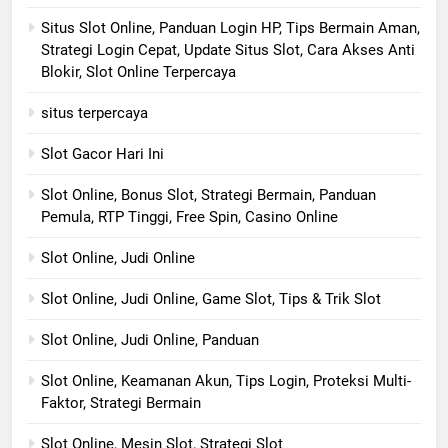
Situs Slot Online, Panduan Login HP, Tips Bermain Aman,
Strategi Login Cepat, Update Situs Slot, Cara Akses Anti
Blokir, Slot Online Terpercaya
situs terpercaya
Slot Gacor Hari Ini
Slot Online, Bonus Slot, Strategi Bermain, Panduan
Pemula, RTP Tinggi, Free Spin, Casino Online
Slot Online, Judi Online
Slot Online, Judi Online, Game Slot, Tips & Trik Slot
Slot Online, Judi Online, Panduan
Slot Online, Keamanan Akun, Tips Login, Proteksi Multi-
Faktor, Strategi Bermain
Slot Online, Mesin Slot, Strategi Slot