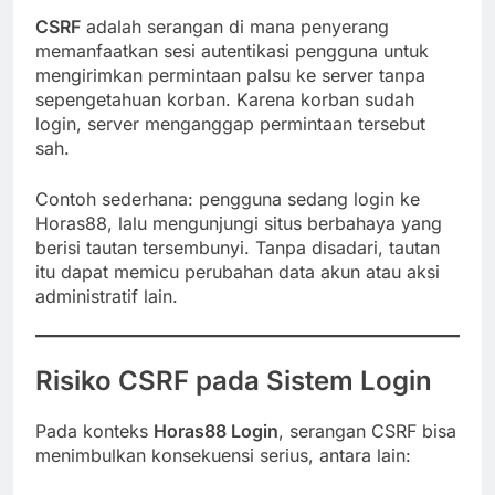
CSRF
adalah serangan di mana penyerang
memanfaatkan sesi autentikasi pengguna untuk
mengirimkan permintaan palsu ke server tanpa
sepengetahuan korban. Karena korban sudah
login, server menganggap permintaan tersebut
sah.
Contoh sederhana: pengguna sedang login ke
Horas88, lalu mengunjungi situs berbahaya yang
berisi tautan tersembunyi. Tanpa disadari, tautan
itu dapat memicu perubahan data akun atau aksi
administratif lain.
Risiko CSRF pada Sistem Login
Pada konteks
Horas88 Login
, serangan CSRF bisa
menimbulkan konsekuensi serius, antara lain: