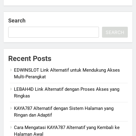
Search
SEARCH
Recent Posts
EDWINSLOT Link Alternatif untuk Mendukung Akses
Multi-Perangkat
LEBAH4D Link Alternatif dengan Proses Akses yang
Ringkas
KAYA787 Alternatif dengan Sistem Halaman yang
Ringan dan Adaptif
Cara Mengatasi KAYA787 Alternatif yang Kembali ke
Halaman Awal