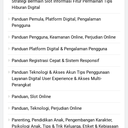
Strategi Bermain Slot Informasi Fitur Permainan Tips
Hiburan Digital
Panduan Pemula, Platform Digital, Pengalaman
Pengguna
Panduan Pengguna, Keamanan Online, Perjudian Online
Panduan Platform Digital & Pengalaman Pengguna
Panduan Registrasi Cepat & Sistem Responsif
Panduan Teknologi & Akses Akun Tips Penggunaan
Layanan Digital User Experience & Akses Multi-
Perangkat
Panduan, Slot Online
Panduan, Teknologi, Perjudian Online
Parenting, Pendidikan Anak, Pengembangan Karakter,
Psikologi Anak, Tips & Trik Keluarga, Etiket & Kebiasaan