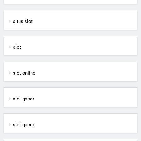
situs slot
slot
slot online
slot gacor
slot gacor