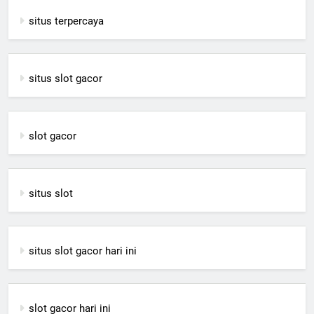
situs terpercaya
situs slot gacor
slot gacor
situs slot
situs slot gacor hari ini
slot gacor hari ini