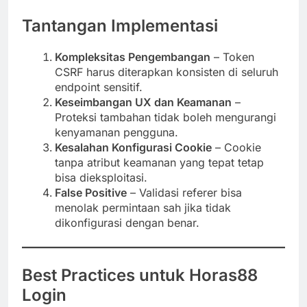
Tantangan Implementasi
Kompleksitas Pengembangan
– Token
CSRF harus diterapkan konsisten di seluruh
endpoint sensitif.
Keseimbangan UX dan Keamanan
–
Proteksi tambahan tidak boleh mengurangi
kenyamanan pengguna.
Kesalahan Konfigurasi Cookie
– Cookie
tanpa atribut keamanan yang tepat tetap
bisa dieksploitasi.
False Positive
– Validasi referer bisa
menolak permintaan sah jika tidak
dikonfigurasi dengan benar.
Best Practices untuk Horas88
Login