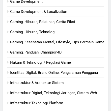
Game Development
Game Development & Localization
Gaming, Hiburan, Pelatihan, Cerita Fiksi
Gaming, Hiburan, Teknologi
Gaming, Kesehatan Mental, Lifestyle, Tips Bermain Game
Gaming, Panduan, Champion4D
Hukum & Teknologi / Regulasi Game
Identitas Digital, Brand Online, Pengalaman Pengguna
Infrastruktur & Arsitektur Sistem
Infrastruktur Digital, Teknologi Jaringan, Sistem Web
Infrastruktur Teknologi Platform