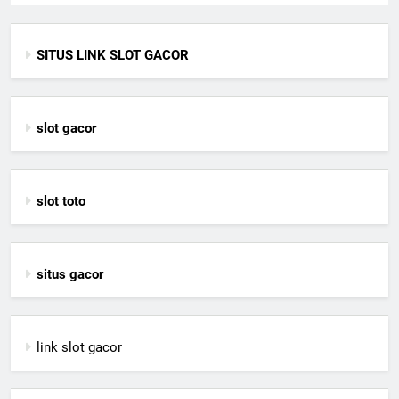
SITUS LINK SLOT GACOR
slot gacor
slot toto
situs gacor
link slot gacor